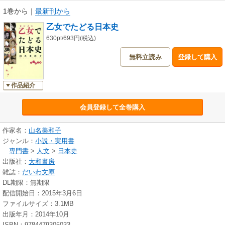
1巻から
｜
最新刊から
乙女でたどる日本史
630pt/693円(税込)
無料立読み
登録して購入
作品紹介
会員登録して全巻購入
作家名：
山名美和子
ジャンル：
小説・実用書
専門書
>
人文
>
日本史
出版社：
大和書房
雑誌：
だいわ文庫
DL期限：無期限
配信開始日：2015年3月6日
ファイルサイズ：3.1MB
出版年月：2014年10月
ISBN：9784479305033