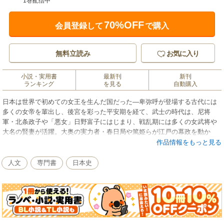
1巻配信中
70%OFF
会員登録して
で購入
無料立読み
お気に入り
小説・実用書
最新刊
新刊
ランキング
を見る
自動購入
日本は世界で初めての女王を生んだ国だった―卑弥呼が登場する古代には
多くの女帝を輩出し、後宮を彩った平安期を経て、武士の時代は、尼将
軍・北条政子や「悪女」日野富子にはじまり、戦乱期には多くの女武将や
大名の賢妻が活躍。大奥の実力者・春日局や篤姫らが江戸の幕政を動か
し、近代は女権運動や芸能などの分野で次々と偉人が登場。神話時代から
作品情報をもっと見る
現代まで80人の女性を通して知るもう一つの日本史。
人文
専門書
日本史