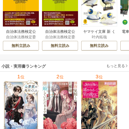
自治体法務検定公
自治体法務検定公
ヤマケイ文庫 新 く
電車
自治体法務検定委
自治体法務検定委
叶内拓哉
式テキスト 政策
式テキスト 基本
らべてわかる野鳥3
型
員会
員会
法務編 ２０２６
法務編 ２０２６
00 1巻
無料立読み
無料立読み
無料立読み
年度検定対応 1巻
年度検定対応 1巻
もっと見る
小説・実用書ランキング
1
2
3
位
位
位