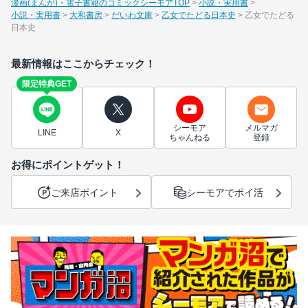
漫画(まんが)・電子書籍のコミックシーモアTOP
小説・実用書
小説・実用書
大和書房
だいわ文庫
乙女でたどる日本史
乙女でたどる
日本史
最新情報はここからチェック！
限定特典GET
シーモア
メルマガ
LINE
X
ちゃんねる
登録
お得にポイントゲット！
ご来店ポイント
シーモアでポイ活