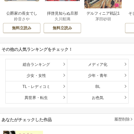
公爵家の長女でし
拝啓見知らぬ旦那
そ
デルフィニア戦記1
鈴音さや
久川航璃
茅田砂胡
た
様、離婚していた
だきます
無料立読み
無料立読み
その他の人気ランキングをチェック！
総合ランキング
メディア化
少女・女性
少年・青年
TL・レディコミ
BL
異世界・転生
お色気
履歴削除
あなたがチェックした作品