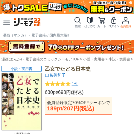
検索
はじめて
カート
ログイン
会員登録
漫画（マンガ）・電子書籍が国内最大級!!
漫画(まんが)・電子書籍のコミックシーモアTOP
小説・実用書
小説・実用書
乙女でたどる日本史
小説・実用書
山名美和子
1件
630pt/693円(税込)
会員登録限定70%OFFクーポンで
189pt/207円(税込)