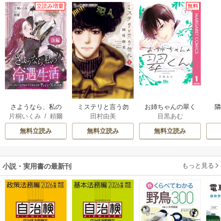
立読み増量
無料
さようなら、私の
ミステリと言う勿
お姉ちゃんの翠く
片桐いくみ
/
頼爾
田村由美
目黒あむ
冷遇生活 ～パーテ
れ
ん
ィーで声をかけて
無料立読み
無料立読み
無料立読み
きたのがヤバい男
だった件
もっと見る
小説・実用書の最新刊