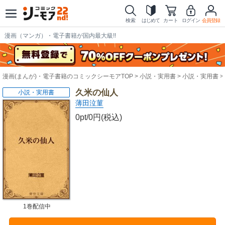
検索
はじめて
カート
ログイン
会員登録
漫画（マンガ）・電子書籍が国内最大級!!
漫画(まんが)・電子書籍のコミックシーモアTOP
小説・実用書
小説・実用書
久米の仙人
小説・実用書
薄田泣菫
0pt/0円(税込)
1巻配信中