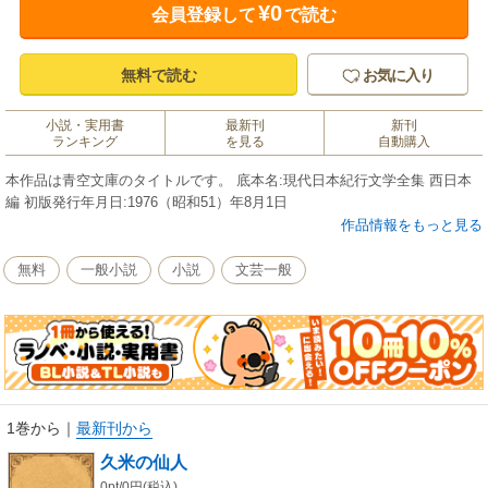
¥0
会員登録して
で読む
無料で読む
お気に入り
小説・実用書
最新刊
新刊
ランキング
を見る
自動購入
本作品は青空文庫のタイトルです。 底本名:現代日本紀行文学全集 西日本
編 初版発行年月日:1976（昭和51）年8月1日
作品情報をもっと見る
無料
一般小説
小説
文芸一般
1巻から
｜
最新刊から
久米の仙人
0pt/0円(税込)