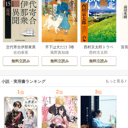
交代寄合伊那衆異
手下は犬だけ 3巻
西村京太郎トラベ
宣長
佐伯泰英
風野真知雄
西村京太郎
聞 15巻
ルミステリー・セ
レクション 2巻
無料立読み
無料立読み
無料立読み
もっと見る
小説・実用書ランキング
1
2
3
位
位
位