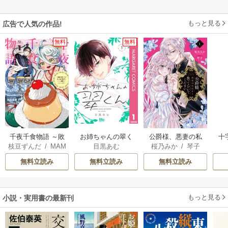
もっと見る
広告で人気の作品!
無料
無料
千夜千食物語 ～敗
お姉ちゃんの翠く
公爵様、悪妻の私
十
枝豆ずんだ
/
MAM
目黒あむ
桜乃みか
/
琴子
国の姫ですが氷の
ん
はもう放っておい
AKOTO
/
鴉羽凛燈
皇子殿下がどうも
てください
無料立読み
無料立読み
無料立読み
溺愛してくれてい
ます～
もっと見る
小説・実用書の最新刊