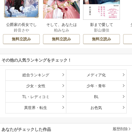
公爵家の長女でし
そして、あなたは
影まで愛して
鈴音さや
柏みなみ
影山優佳
た
私を捨てる
無料立読み
無料立読み
無料立読み
その他の人気ランキングをチェック！
総合ランキング
メディア化
少女・女性
少年・青年
TL・レディコミ
BL
異世界・転生
お色気
履歴削除
あなたがチェックした作品