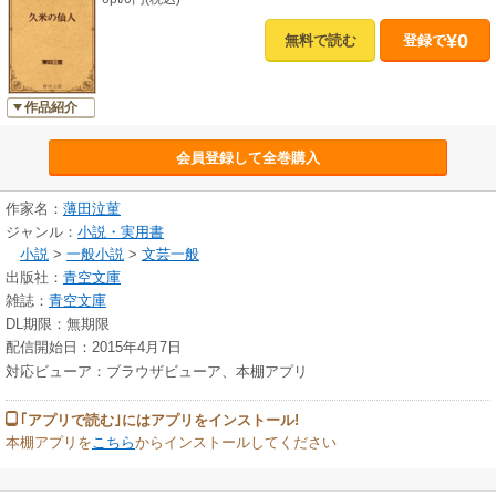
¥0
無料で読む
登録で
作品紹介
会員登録して全巻購入
作家名：
薄田泣菫
ジャンル：
小説・実用書
小説
>
一般小説
>
文芸一般
出版社：
青空文庫
雑誌：
青空文庫
DL期限：無期限
配信開始日：2015年4月7日
対応ビューア：ブラウザビューア、本棚アプリ
｢アプリで読む｣にはアプリをインストール!
本棚アプリを
こちら
からインストールしてください