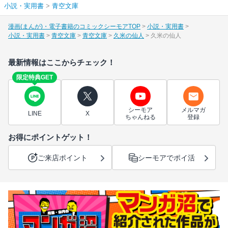
小説・実用書
>
青空文庫
漫画(まんが)・電子書籍のコミックシーモアTOP
小説・実用書
小説・実用書
青空文庫
青空文庫
久米の仙人
久米の仙人
最新情報はここからチェック！
限定特典GET
シーモア
メルマガ
LINE
X
ちゃんねる
登録
お得にポイントゲット！
ご来店ポイント
シーモアでポイ活