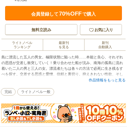
70%OFF
会員登録して
で購入
無料立読み
お気に入り
ライトノベル
最新刊
新刊
ランキング
を見る
自動購入
島に漂流した五人の男女。極限状態に陥った時……本能と良心、それぞれ
の思惑が交差し衝突していく！乗り合わせた船が沈み、南海の孤島に流れ
着いた二人の男と三人の女。漂流者たちは各々の方法で必死に生き残るす
べを探す。交差する思惑と愛憎、信頼と裏切り。抑えきれない性欲、そし
て殺意……。極限状態に陥った時、人間のエゴイズムが醜くも美しく露わ
作品情報をもっと見る
となる、孤島サバイバルサスペンス！
完結
ライトノベル一般