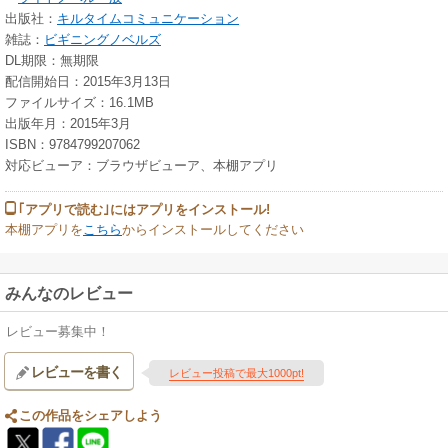
出版社：
キルタイムコミュニケーション
雑誌：
ビギニングノベルズ
DL期限：無期限
配信開始日：2015年3月13日
ファイルサイズ：16.1MB
出版年月：2015年3月
ISBN：9784799207062
対応ビューア：ブラウザビューア、本棚アプリ
｢アプリで読む｣にはアプリをインストール!
本棚アプリを
こちら
からインストールしてください
みんなのレビュー
レビュー募集中！
レビューを書く
レビュー投稿で最大1000pt!
この作品をシェアしよう