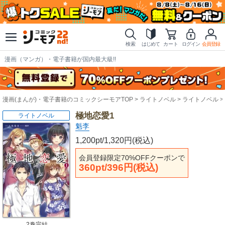
検索
はじめて
カート
ログイン
会員登録
漫画（マンガ）・電子書籍が国内最大級!!
漫画(まんが)・電子書籍のコミックシーモアTOP
ライトノベル
ライトノベル
極地恋愛1
ライトノベル
魁李
1,200pt/1,320円(税込)
会員登録限定70%OFFクーポンで
360pt/396円(税込)
2巻完結