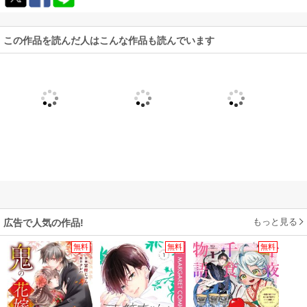
この作品を読んだ人はこんな作品も読んでいます
もっと見る
広告で人気の作品!
無料
無料
無料