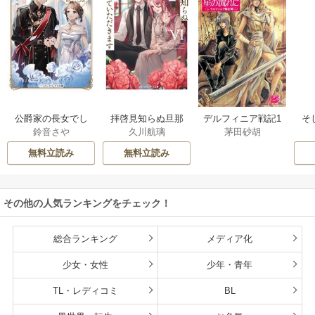
公爵家の長女でし
拝啓見知らぬ旦那
そ
デルフィニア戦記1
鈴音さや
久川航璃
茅田砂胡
た
様、離婚していた
だきます
無料立読み
無料立読み
その他の人気ランキングをチェック！
総合ランキング
メディア化
少女・女性
少年・青年
TL・レディコミ
BL