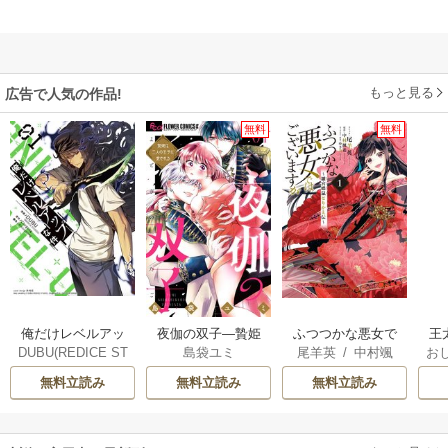
もっと見る
広告で人気の作品!
無料
無料
俺だけレベルアッ
夜伽の双子―贄姫
ふつつかな悪女で
王
DUBU(REDICE ST
島袋ユミ
尾羊英
/
中村颯
お
プな件
は二人の王子に愛
はございますが ～
こ
UDIO)
/
Chugong
/
希
/
ゆき哉
英
される―
雛宮蝶鼠とりかえ
無料立読み
無料立読み
無料立読み
h-goon
伝～
す
ら
二