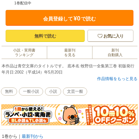
1巻配信中
¥0
会員登録して
で読む
無料で読む
お気に入り
小説・実用書
最新刊
新刊
ランキング
を見る
自動購入
本作品は青空文庫のタイトルです。 底本名:牧野信一全集第三巻 初版発行
年月日:2002（平成14）年5月20日
作品情報をもっと見る
無料
一般小説
小説
文芸一般
1巻から
｜
最新刊から