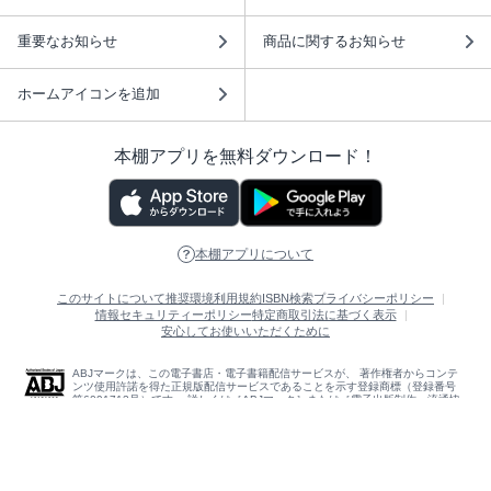
重要なお知らせ
商品に関するお知らせ
ホームアイコンを追加
本棚アプリを無料ダウンロード！
本棚アプリについて
このサイトについて
推奨環境
利用規約
ISBN検索
プライバシーポリシー
情報セキュリティーポリシー
特定商取引法に基づく表示
安心してお使いいただくために
ABJマークは、この電子書店・電子書籍配信サービスが、 著作権者からコンテ
ンツ使用許諾を得た正規版配信サービスであることを示す登録商標（登録番号
第6091713号）です。 詳しくは［ABJマーク］または［電子出版制作・流通協
議会］で検索してください。
(C)NTTソルマーレ