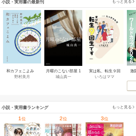
もっと見る
小説・実用書の最新刊
激
和カフェこよみ
月曜のこない部屋 1
実は私、転生９回
野村美月
城山真一
いろはママ
前
五月くんの夏のお
巻
生です マンガ
ー
もてなし 1巻
私の前世物語 1巻
もっと見る
小説・実用書ランキング
1
2
3
位
位
位