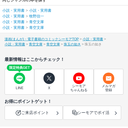
小説・実用書
>
小説・実用書
小説・実用書
>
牧野信一
小説・実用書
>
青空文庫
小説・実用書
>
青空文庫
漫画(まんが)・電子書籍のコミックシーモアTOP
小説・実用書
小説・実用書
青空文庫
青空文庫
珠玉の如き
珠玉の如き
最新情報はここからチェック！
限定特典GET
シーモア
メルマガ
LINE
X
ちゃんねる
登録
お得にポイントゲット！
ご来店ポイント
シーモアでポイ活