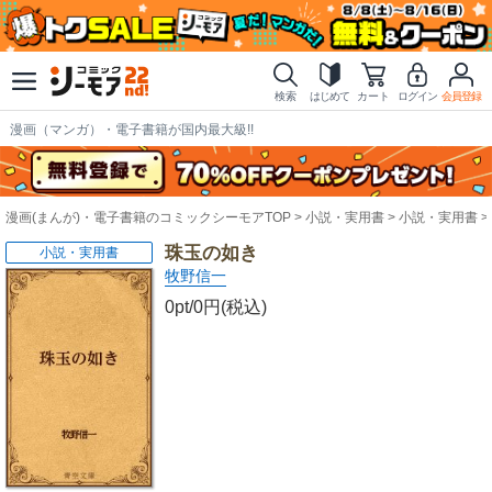
検索
はじめて
カート
ログイン
会員登録
漫画（マンガ）・電子書籍が国内最大級!!
漫画(まんが)・電子書籍のコミックシーモアTOP
小説・実用書
小説・実用書
珠玉の如き
小説・実用書
牧野信一
0pt/0円(税込)