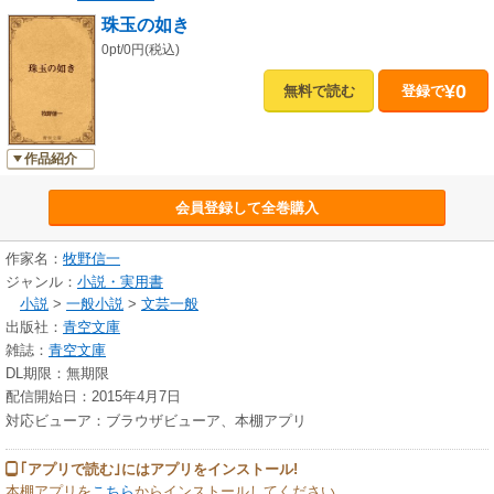
珠玉の如き
0pt/0円(税込)
¥0
無料で読む
登録で
作品紹介
会員登録して全巻購入
作家名：
牧野信一
ジャンル：
小説・実用書
小説
>
一般小説
>
文芸一般
出版社：
青空文庫
雑誌：
青空文庫
DL期限：無期限
配信開始日：2015年4月7日
対応ビューア：ブラウザビューア、本棚アプリ
｢アプリで読む｣にはアプリをインストール!
本棚アプリを
こちら
からインストールしてください