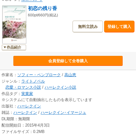
に“よそ者”という意識を持ち、周囲からも放蕩息子と思われ生きてきた彼が
初恋の残り香
長年の音信不通を経て現れたのは、憎き父と渡り合うため？ それとも血
のつながらない兄からセアを取り戻すため？
600pt/660円(税込)
無料立読み
登録して購入
作品紹介
会員登録して全巻購入
作家名：
ソフィー・ペンブローク
/
高山恵
ジャンル：
ライトノベル
恋愛・ロマンス小説
/
ハーレクイン小説
作品タグ：
実業家
※システムにて自動抽出したものを表示しています
出版社：
ハーレクイン
雑誌：
ハーレクイン
/
ハーレクイン･イマージュ
DL期限：無期限
配信開始日：2015年4月3日
ファイルサイズ：0.2MB