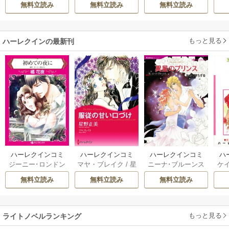
辺境伯令息に腕を
ィーで声をかけて
意
無料立読み
無料立読み
無料立読み
折られたので、責
きたのがヤバい男
任とってもらいま
だった件
す～
もっと見る
ハーレクインの最新刊
ハーレクインコミ
ハーレクインコミ
ハーレクインコミ
ハ
ジーニー･ロンドン
マヤ・ブレイク
/
星
ニーナ･ブルーンス
ケ
ックス セット 202
ックス セット 202
ックス セット 202
ック
/
橘花夜
/
メアリ
野正美
/
ヘレン･ブ
/
おおつきちずる
/
/
J
6年 vol.1064 1巻
6年 vol.1002 1巻
6年 vol.1063 1巻
6年
無料立読み
無料立読み
無料立読み
ー･ライアンズ
/
花
ルックス
/
のわきね
レベッカ･ヨーク
/
ス
牟礼サキ
/
サラ･モ
い
/
マーガレット･
稜敦水
/
ケイト･ハ
ル
ーガン
/
星合操
/
ア
ウェイ
/
一重夕子
ーディ
/
海野みつる
ザ
ン･ウィール
/
津寺
/
サラ･ウッド
もっと見る
/
流
ライトノベルランキング
里可子
水凛子