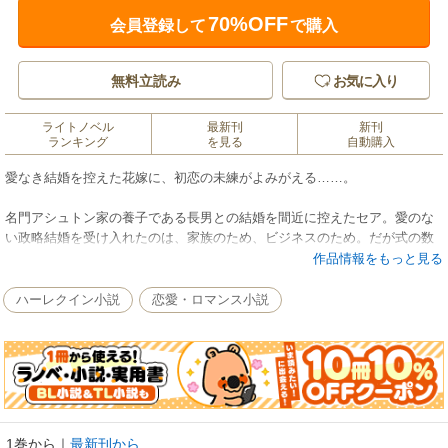
70%OFF
会員登録して
で購入
無料立読み
お気に入り
ライトノベル
最新刊
新刊
ランキング
を見る
自動購入
愛なき結婚を控えた花嫁に、初恋の未練がよみがえる……。
名門アシュトン家の養子である長男との結婚を間近に控えたセア。愛のな
い政略結婚を受け入れたのは、家族のため、ビジネスのため。だが式の数
日前、思いもよらない人物が彼女の前に現れた――元恋人で初恋の人、ア
作品情報をもっと見る
シュトン家の正統な血を引く次男のジーク。父親の後継者に選ばれなかっ
た8年前から、一族とは疎遠になっている。当時セアは、家を出る彼に、一
ハーレクイン小説
恋愛・ロマンス小説
緒に来てほしいと言われたが、やむにやまれぬ事情との板挟みになり、理
由も言えずに断ったのだった。その後、彼は独力で実業家となり、今や父
親の大企業をも脅かす存在だ。大人になった彼の色香に、そして彼が向け
てくる意味深な強い視線に、セアは身も心も震わせた。ああ、彼はいった
い、なぜ戻ってきたの？
■名門アシュトン家が養子を迎えた直後にこの世に生を享けたジーク。つね
1巻から
｜
最新刊から