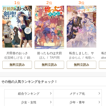
1
2
3
位
位
位
片田舎のおっさ
拾ったものは大切
転生しました、サ
転
佐賀崎しげる
/
鍋
ぽん
/
TAPI岡
まゆらん
/
匈歌ハ
ake
ん、剣聖になる
にしましょう ～子
ラナ・キンジェで
帝
島テツヒロ
トリ
～ただの田舎の剣
狼に気に入られた
す。ごきげんよ
る
無料立読み
無料立読み
無料立読み
術師範だったの
男の転移物語～
う。
に、大成した弟子
たちが俺を放って
その他の人気ランキングをチェック！
くれない件～
総合ランキング
メディア化
少女・女性
少年・青年