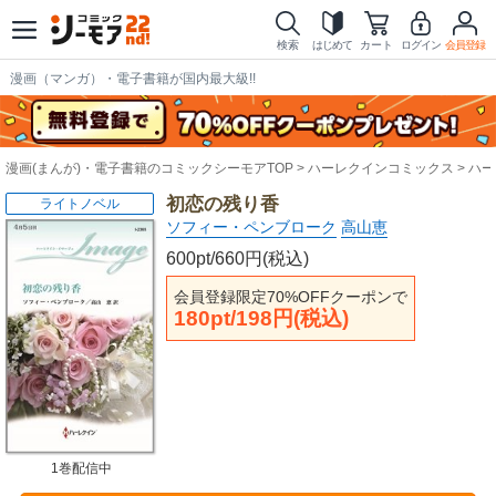
検索
はじめて
カート
ログイン
会員登録
漫画（マンガ）・電子書籍が国内最大級!!
漫画(まんが)・電子書籍のコミックシーモアTOP
ハーレクインコミックス
ハー
初恋の残り香
ライトノベル
ソフィー・ペンブローク
高山恵
600pt/660円(税込)
会員登録限定70%OFFクーポンで
180pt/198円(税込)
1巻配信中