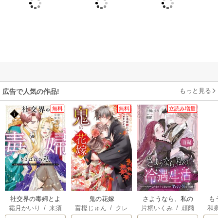
もっと見る
広告で人気の作品!
無料
無料
立読み増量
社交界の毒婦とよ
鬼の花嫁
さようなら、私の
も
霜月かいり
/
来須
富樫じゅん
/
クレ
片桐いくみ
/
頼爾
和
ばれる私～素敵な
冷遇生活 ～パーテ
離
みかん
ハ