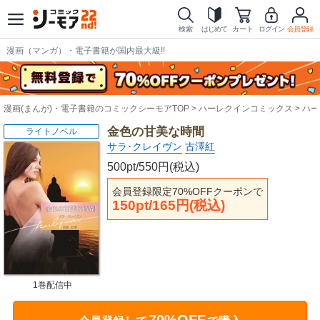
検索
はじめて
カート
ログイン
会員登録
漫画（マンガ）・電子書籍が国内最大級!!
漫画(まんが)・電子書籍のコミックシーモアTOP
ハーレクインコミックス
ハー
金色の甘美な時間
ライトノベル
サラ･クレイヴン
古澤紅
500pt/550円(税込)
会員登録限定70%OFFクーポンで
150pt/165円(税込)
1巻配信中