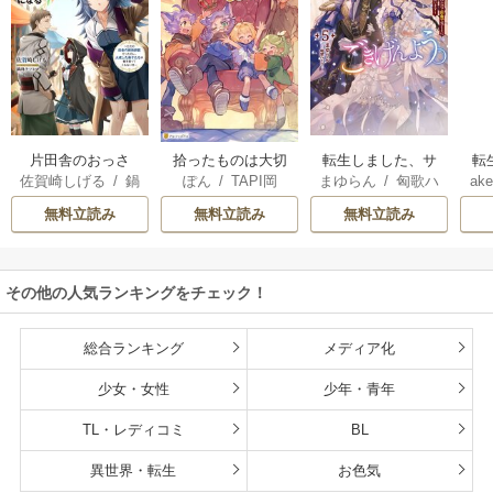
片田舎のおっさ
拾ったものは大切
転生しました、サ
転
佐賀崎しげる
/
鍋
ぽん
/
TAPI岡
まゆらん
/
匈歌ハ
ake
ん、剣聖になる
にしましょう ～子
ラナ・キンジェで
帝
島テツヒロ
トリ
～ただの田舎の剣
狼に気に入られた
す。ごきげんよ
る
無料立読み
無料立読み
無料立読み
術師範だったの
男の転移物語～
う。
に、大成した弟子
たちが俺を放って
その他の人気ランキングをチェック！
くれない件～
総合ランキング
メディア化
少女・女性
少年・青年
TL・レディコミ
BL
異世界・転生
お色気