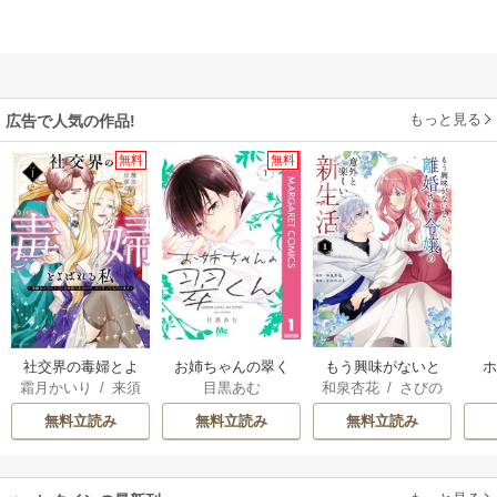
もっと見る
広告で人気の作品!
無料
無料
社交界の毒婦とよ
お姉ちゃんの翠く
もう興味がないと
霜月かいり
/
来須
目黒あむ
和泉杏花
/
さびの
ばれる私～素敵な
ん
離婚された令嬢の
みかん
ぶち
辺境伯令息に腕を
意外と楽しい新生
無料立読み
無料立読み
無料立読み
折られたので、責
活
任とってもらいま
す～