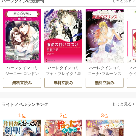
もっと見る
ハーレクインの最新刊
ハーレクインコミ
ハーレクインコミ
ハーレクインコミ
ハ
ジーニー･ロンドン
マヤ・ブレイク
/
星
ニーナ･ブルーンス
ケ
ックス セット 202
ックス セット 202
ックス セット 202
ック
/
橘花夜
/
メアリ
野正美
/
ヘレン･ブ
/
おおつきちずる
/
/
J
6年 vol.1064 1巻
6年 vol.1002 1巻
6年 vol.1063 1巻
6年
無料立読み
無料立読み
無料立読み
ー･ライアンズ
/
花
ルックス
/
のわきね
レベッカ･ヨーク
/
ス
牟礼サキ
/
サラ･モ
い
/
マーガレット･
稜敦水
/
ケイト･ハ
ル
ーガン
/
星合操
/
ア
ウェイ
/
一重夕子
ーディ
/
海野みつる
ザ
ン･ウィール
/
津寺
/
サラ･ウッド
もっと見る
/
流
ライトノベルランキング
里可子
水凛子
1
2
3
位
位
位