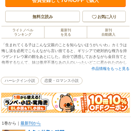
70%OFF
会員登録して
で購入
無料立読み
お気に入り
ライトノベル
最新刊
新刊
ランキング
を見る
自動購入
「生まれてくる子はこんな父親のことを知らないほうがいいわ」カミラは
悔し涙を必死でこらえながら言い捨てると、ギリシアで絶対的な権力を持
つザンドレウ家の館をあとにした。自分で誘惑しておきながら金目当てと
侮辱するなんて、妹は傲岸不遜なあの人のいったいどこに惹かれたのかし
ら？確かに外見は美しく、まるで太陽神アポロのようだけれど……。憤然
作品情報をもっと見る
と飛び出したとたん事故に遭い、意識を失ったカミラが目覚めた場所は、
またしても怒れる太陽神の館――そして美貌の富豪ニック・ザンドレウは
ハーレクイン小説
恋愛・ロマンス小説
妹の恋人の“兄”だった。
1巻から
｜
最新刊から