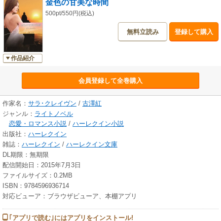
金色の甘美な時間
500pt/550円(税込)
無料立読み
登録して購入
作品紹介
会員登録して全巻購入
作家名：
サラ･クレイヴン
/
古澤紅
ジャンル：
ライトノベル
恋愛・ロマンス小説
/
ハーレクイン小説
出版社：
ハーレクイン
雑誌：
ハーレクイン
/
ハーレクイン文庫
DL期限：無期限
配信開始日：2015年7月3日
ファイルサイズ：0.2MB
ISBN：9784596936714
対応ビューア：ブラウザビューア、本棚アプリ
｢アプリで読む｣にはアプリをインストール!