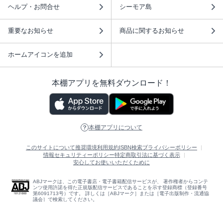
ヘルプ・お問合せ
シーモア島
重要なお知らせ
商品に関するお知らせ
ホームアイコンを追加
本棚アプリを無料ダウンロード！
本棚アプリについて
このサイトについて
推奨環境
利用規約
ISBN検索
プライバシーポリシー
情報セキュリティーポリシー
特定商取引法に基づく表示
安心してお使いいただくために
ABJマークは、この電子書店・電子書籍配信サービスが、 著作権者からコンテ
ンツ使用許諾を得た正規版配信サービスであることを示す登録商標（登録番号
第6091713号）です。 詳しくは［ABJマーク］または［電子出版制作・流通協
議会］で検索してください。
(C)NTTソルマーレ