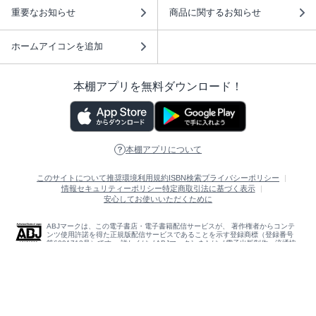
重要なお知らせ
商品に関するお知らせ
ホームアイコンを追加
本棚アプリを無料ダウンロード！
本棚アプリについて
このサイトについて
推奨環境
利用規約
ISBN検索
プライバシーポリシー
情報セキュリティーポリシー
特定商取引法に基づく表示
安心してお使いいただくために
ABJマークは、この電子書店・電子書籍配信サービスが、 著作権者からコンテ
ンツ使用許諾を得た正規版配信サービスであることを示す登録商標（登録番号
第6091713号）です。 詳しくは［ABJマーク］または［電子出版制作・流通協
議会］で検索してください。
(C)NTTソルマーレ