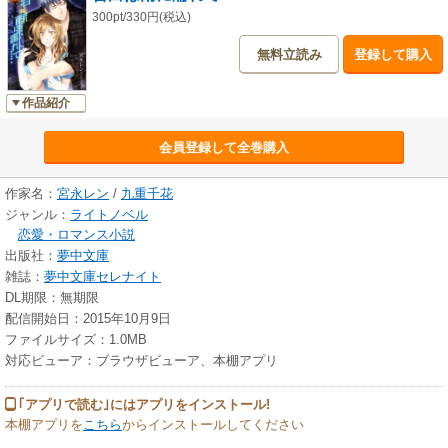
300pt/330円(税込)
無料立読み
登録して購入
作品紹介
会員登録して全巻購入
作家名：
宮永レン
/
九重千花
ジャンル：
ライトノベル
恋愛・ロマンス小説
出版社：
夢中文庫
雑誌：
夢中文庫セレナイト
DL期限：無期限
配信開始日：2015年10月9日
ファイルサイズ：1.0MB
対応ビューア：ブラウザビューア、本棚アプリ
｢アプリで読む｣にはアプリをインストール!
本棚アプリを
こちら
からインストールしてください