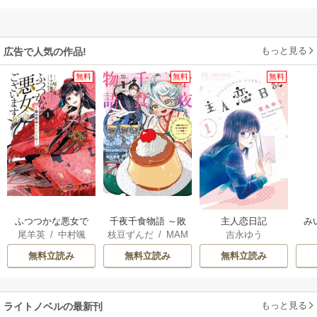
もっと見る
広告で人気の作品!
無料
無料
無料
ふつつかな悪女で
千夜千食物語 ～敗
主人恋日記
み
尾羊英
/
中村颯
枝豆ずんだ
/
MAM
吉永ゆう
はございますが ～
国の姫ですが氷の
希
/
ゆき哉
AKOTO
/
鴉羽凛燈
雛宮蝶鼠とりかえ
皇子殿下がどうも
無料立読み
無料立読み
無料立読み
伝～
溺愛してくれてい
ます～
もっと見る
ライトノベルの最新刊