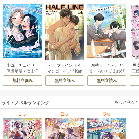
小説 チェイサー
席替えしたら、ど
男
ハーフライン［分
保坂星耀
/
松山洋
ましろいと
/
あゆ河
三
マンゴーベア
/
Kan
ゲームW 13巻
うやら後ろの男が
で
冊版] 56巻
apy
/
加藤智子
俺のこと好きらし
れる
無料立読み
無料立読み
無料立読み
い 2巻
もっと見る
ライトノベルランキング
1
2
3
位
位
位