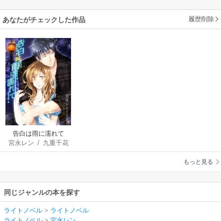
履歴削除
あなたがチェックした作品
告白は雨に濡れて
宮永レン
/
九重千花
もっと見る
同じジャンルの本を探す
ライトノベル
>
ライトノベル
ライトノベル
>
宮永レン