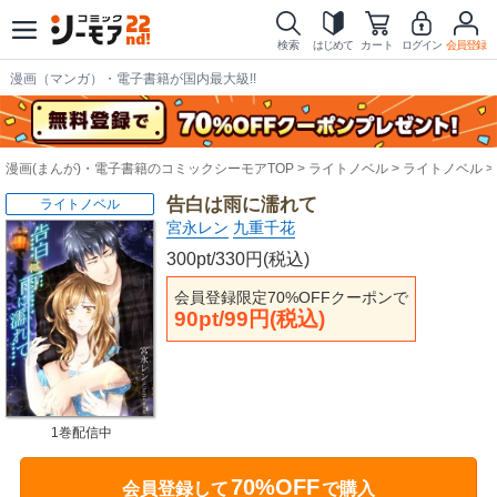
検索
はじめて
カート
ログイン
会員登録
漫画（マンガ）・電子書籍が国内最大級!!
漫画(まんが)・電子書籍のコミックシーモアTOP
ライトノベル
ライトノベル
告白は雨に濡れて
ライトノベル
宮永レン
九重千花
300pt/330円(税込)
会員登録限定70%OFFクーポンで
90pt/99円(税込)
1巻配信中
70%OFF
会員登録して
で購入