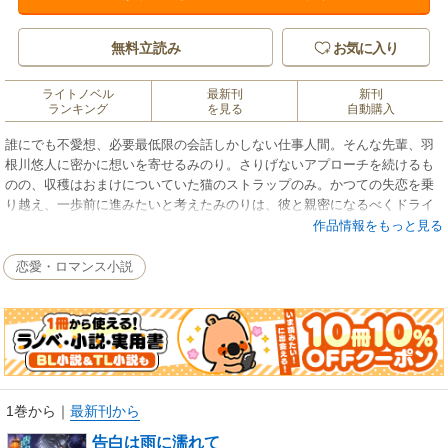
無料立読み
お気に入り
ライトノベル
最新刊
新刊
ランキング
を見る
自動購入
誰にでも不愛想、必要最低限の会話しかしない仕事人間。そんな先輩、羽
根川悠人に密かに想いを寄せるみのり。さりげないアプローチを続けるも
のの、収穫はおまけについていた猫のストラップのみ。かつての失恋を乗
り越え、一歩前に進みたいと考えたみのりは、彼と親密になるべくドライ
ブに誘う。会話の流れで行き先は心霊スポットの廃墟、幽霊を信じない彼
作品情報をもっと見る
は同期の茂木の横槍もあり、幽霊がいなければ二度と話し掛けるなという
条件で渋々ドライブを承諾する。ドライブデート当日、雨に降られ、幽霊
恋愛・ロマンス小説
の写真も撮れず、大切にしていたストラップさえなくしてしまい、悲嘆に
暮れるみのり。だが、土砂降りの雨の中、みのりは思い掛けず羽根川の本
音に触れて――？
1巻から
｜
最新刊から
告白は雨に濡れて