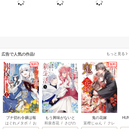
もっと見る
広告で人気の作品!
無料
無料
ブチ切れ令嬢は報
もう興味がないと
鬼の花嫁
HU
はぐれメタボ
/
お
和泉杏花
/
さびの
富樫じゅん
/
クレ
復を誓いました。
離婚された令嬢の
おのいも
/
昌未
ぶち
ハ