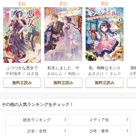
1
2
3
位
位
位
転生しました、サ
私、蜘蛛なモンス
側
ふつつかな悪女で
まゆらん
/
匈歌ハ
あきさけ
/
タムラ
火
中村颯希
/
ゆき哉
ラナ・キンジェで
ターをテイムした
はございますが
トリ
ヨウ
す。ごきげんよ
ので、スパイダー
無料立読み
無料立読み
無料立読み
う。
シルクで裁縫を頑
張ります
その他の人気ランキングをチェック！
総合ランキング
メディア化
少女・女性
少年・青年