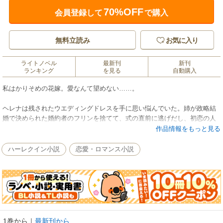
70%OFF
会員登録して
で購入
無料立読み
お気に入り
ライトノベル
最新刊
新刊
ランキング
を見る
自動購入
私はかりそめの花嫁。愛なんて望めない……。
ヘレナは残されたウエディングドレスを手に思い悩んでいた。姉が政略結
婚で決められた婚約者のフリンを捨てて、式の直前に逃げだし、初恋の人
と駆け落ちしてしまったのだ。礼拝堂には仕事関係の招待客も大勢いる。
作品情報をもっと見る
このままでは、大企業の次期CEOである彼が恥をかいてしまう！10代の頃
から憧れていたフリンの危機を救いたい一心で、ヘレナは思わず彼に告げ
ハーレクイン小説
恋愛・ロマンス小説
た。「私が一時的に身代わりの花嫁になるわ」その衝動的な提案に驚き、
たしなめるフリンを振り切って、彼女は姉のドレスをまとい、祭壇の前で
誓いの言葉を口にした――フリンが花嫁に求めるのは、跡継ぎを産むこと
だけだと知りながら。
■気鋭の英国人作家ソフィー・ペンブロークの新作をお贈りします。本作
は、やむなく便宜結婚することになった二人の物語。皮肉にも、愛の国イ
1巻から
｜
最新刊から