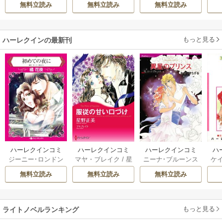
意外と楽しい新生
無料立読み
無料立読み
無料立読み
活
もっと見る
ハーレクインの最新刊
ハーレクインコミ
ハーレクインコミ
ハーレクインコミ
ハ
ジーニー･ロンドン
マヤ・ブレイク
/
星
ニーナ･ブルーンス
ケ
ックス セット 202
ックス セット 202
ックス セット 202
ック
/
橘花夜
/
メアリ
野正美
/
ヘレン･ブ
/
おおつきちずる
/
/
J
6年 vol.1064 1巻
6年 vol.1002 1巻
6年 vol.1063 1巻
6年
無料立読み
無料立読み
無料立読み
ー･ライアンズ
/
花
ルックス
/
のわきね
レベッカ･ヨーク
/
ス
牟礼サキ
/
サラ･モ
い
/
マーガレット･
稜敦水
/
ケイト･ハ
ル
ーガン
/
星合操
/
ア
ウェイ
/
一重夕子
ーディ
/
海野みつる
ザ
ン･ウィール
/
津寺
/
サラ･ウッド
もっと見る
/
流
ライトノベルランキング
里可子
水凛子