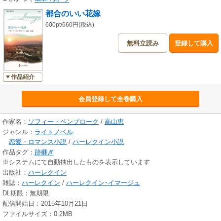
タリアで交わされる愛なき契約……。ヘレナの密かな恋の行方は？ 前作
都合のいい花嫁
『初恋の残り香』の主人公たちも登場します。
600pt/660円(税込)
無料立読み
登録して購入
作品紹介
会員登録して全巻購入
作家名：
ソフィー・ペンブローク
/
高山恵
ジャンル：
ライトノベル
恋愛・ロマンス小説
/
ハーレクイン小説
作品タグ：
跡継ぎ
※システムにて自動抽出したものを表示しています
出版社：
ハーレクイン
雑誌：
ハーレクイン
/
ハーレクイン･イマージュ
DL期限：無期限
配信開始日：2015年10月21日
ファイルサイズ：0.2MB