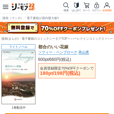
検索
はじめて
カート
ログイン
会員登録
漫画（マンガ）・電子書籍が国内最大級!!
漫画(まんが)・電子書籍のコミックシーモアTOP
ハーレクインコミックス
ハー
都合のいい花嫁
ライトノベル
ソフィー・ペンブローク
高山恵
600pt/660円(税込)
会員登録限定70%OFFクーポンで
180pt/198円(税込)
1巻配信中