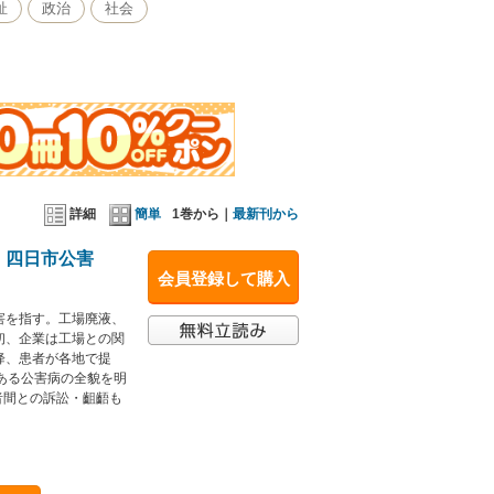
祉
政治
社会
詳細
簡単
1巻から｜
最新刊から
、四日市公害
会員登録して購入
害を指す。工場廃液、
初、企業は工場との関
降、患者が各地で提
ある公害病の全貌を明
者間との訴訟・齟齬も