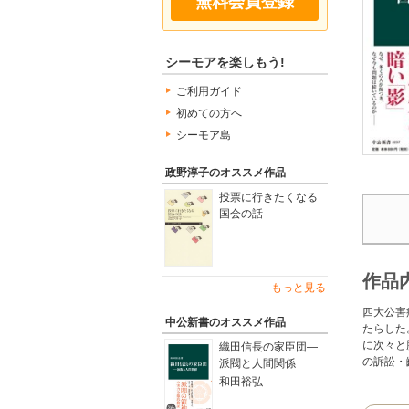
無料会員登録
シーモアを楽しもう!
ご利用ガイド
初めての方へ
シーモア島
政野淳子のオススメ作品
投票に行きたくなる
国会の話
作品
もっと見る
四大公害
中公新書のオススメ作品
たらした
に次々と
織田信長の家臣団―
の訴訟・
派閥と人間関係
和田裕弘