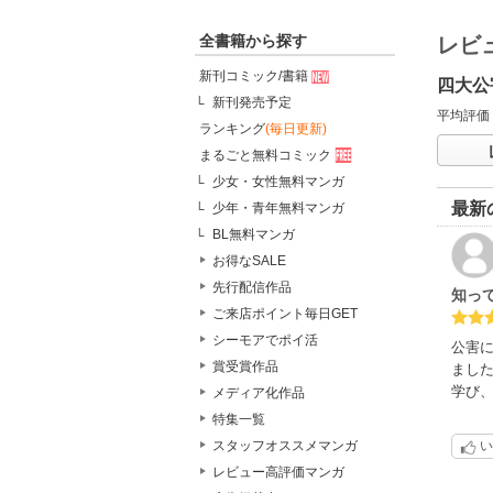
全書籍から探す
レビ
新刊コミック/書籍
四大公
新刊発売予定
平均評価
ランキング
(毎日更新)
まるごと無料コミック
少女・女性無料マンガ
最新
少年・青年無料マンガ
BL無料マンガ
お得なSALE
先行配信作品
知っ
ご来店ポイント毎日GET
シーモアでポイ活
公害
賞受賞作品
まし
学び
メディア化作品
特集一覧
スタッフオススメマンガ
い
レビュー高評価マンガ