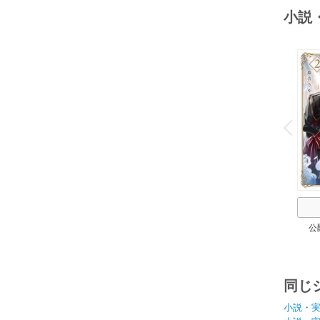
小説
o
v
P
r
e
i
u
公
同じ
小説・