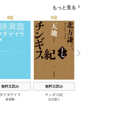
もっと見る
4位
5位
6位
N
x
e
t
無料立読み
無料立読み
無料立読み
ダクダデイラ
チンギス紀
東京バンドワゴン
B-PR
餅屋蛾
北方謙三
小路幸也
Ｂ
ジャラ
ディ 
ブック