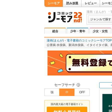
シーモア
読み放題
レビュー
シーモ
漫画（まんが）・
ジャンルで探す
総合
少年・青年
少女・女性
漫画(まんが)・電子書籍のコミックシーモアTOP
公害病 水俣病、新潟水俣病、イタイイタイ病、
セーフサーチ
？
強
中
OFF
国内最大級の電子書籍サイト