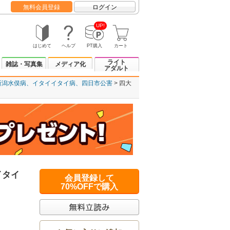
無料会員登録
ログイン
UP!
はじめて
ヘルプ
PT購入
カート
ライト
雑誌・写真集
メディア化
アダルト
新潟水俣病、イタイイタイ病、四日市公害
四大
イタイ
会員登録して
70%OFFで購入