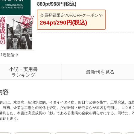
880pt/968円(税込)
会員登録限定70%OFFクーポンで
264pt/290円(税込)
1巻配信中
小説・実用書
最新刊を見る
ランキング
内容
病とは、水俣病、新潟水俣病、イタイイタイ病、四日市公害を指す。工場廃液、煤
。当初、企業は工場との関係を否定。だが医師・研究者らが原因を究明し、１９６０
勝利した。本書は高度成長の「影」である公害病の全貌を明らかにする。同時に、2
齟齬も追う。