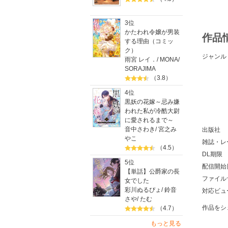
3位
かたわれ令嬢が男装
作品
する理由（コミッ
ク）
ジャンル
雨宮 レイ．
/
MONA
/
SORAJIMA
（3.8）
4位
黒妖の花嫁～忌み嫌
われた私が冷酷大尉
に愛されるまで～
音中さわき
/
宮之み
出版社
やこ
雑誌・レ
（4.5）
DL期限
5位
配信開始
【単話】公爵家の長
ファイル
女でした
彩川ぬるぴょ
/
鈴音
対応ビュ
さや
/
たむ
作品をシ
（4.7）
もっと見る