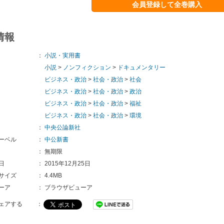
会員登録して全巻購入
情報
：
小説・実用書
小説
>
ノンフィクション
>
ドキュメンタリー
ビジネス・政治
>
社会・政治
>
社会
ビジネス・政治
>
社会・政治
>
政治
ビジネス・政治
>
社会・政治
>
福祉
ビジネス・政治
>
社会・政治
>
環境
：
中央公論新社
ーベル
：
中公新書
：
無期限
日
：
2015年12月25日
サイズ
：
4.4MB
ーア
：
ブラウザビューア
ェアする
：