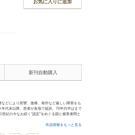
お気に入りに追加
新刊自動購入
煙などにより痙攣、激痛、発作など厳しい障害をも
年代末以降、患者が各地で提訴。70年代半ばまで
1世紀の今なお続く“認定”をめぐる国と被害者間と
作品情報をもっと見る