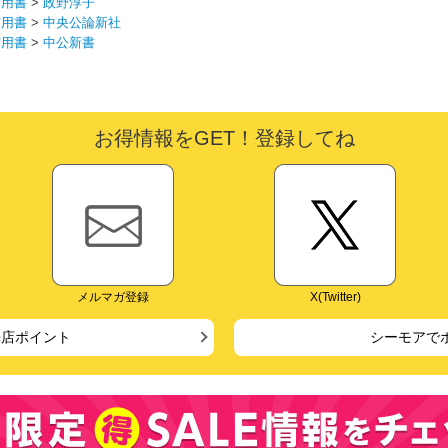
実用書
>
政野淳子
実用書
>
中央公論新社
実用書
>
中公新書
お得情報をGET！登録してね
メルマガ登録
X(Twitter)
来店ポイント
シーモアで