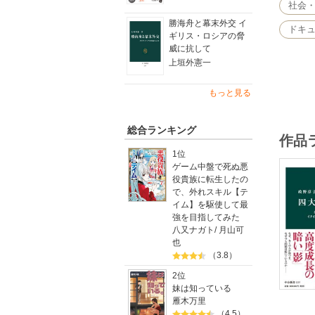
社会
勝海舟と幕末外交 イ
ドキ
ギリス・ロシアの脅
威に抗して
上垣外憲一
もっと見る
総合ランキング
作品
1位
ゲーム中盤で死ぬ悪
役貴族に転生したの
で、外れスキル【テ
イム】を駆使して最
強を目指してみた
八又ナガト
/
月山可
也
（3.8）
2位
妹は知っている
雁木万里
（4.5）