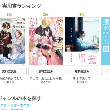
・実用書ランキング
1位
2位
3位
s
無料立読み
無料立読み
無料立読み
爵家の長女でした
そして、あなたは私を捨
影まで愛して
鈴音さや
柏みなみ
影山優佳
てる
ジャンルの本を探す
実用書
>
小説・実用書