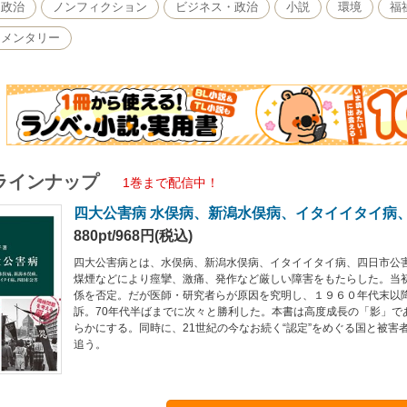
・政治
ノンフィクション
ビジネス・政治
小説
環境
福
ュメンタリー
ラインナップ
1巻まで配信中！
四大公害病 水俣病、新潟水俣病、イタイイタイ病
880pt/968円(税込)
四大公害病とは、水俣病、新潟水俣病、イタイイタイ病、四日市公
煤煙などにより痙攣、激痛、発作など厳しい障害をもたらした。当
係を否定。だが医師・研究者らが原因を究明し、１９６０年代末以
訴。70年代半ばまでに次々と勝利した。本書は高度成長の「影」で
らかにする。同時に、21世紀の今なお続く“認定”をめぐる国と被害
追う。