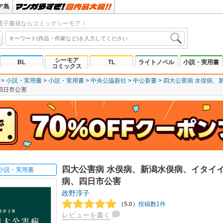
ア島
電子書籍ならコミックシーモア！
シーモア
BL
TL
ライトノベル
小説・実用書
コミックス
小説・実用書
小説・実用書
中央公論新社
中公新書
四大公害病 水俣病、
四日市公害
四大公害病 水俣病、新潟水俣病、イタイ
小説・実用書
病、四日市公害
政野淳子
（5.0）
投稿数1件
レビューを書く