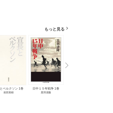
もっと見る
N
x
e
t
とベルクソン 1巻
日中１５年戦争 1巻
無料立読み
前田英樹
黒羽清隆
向島物語 1巻
便り屋
小杉健治