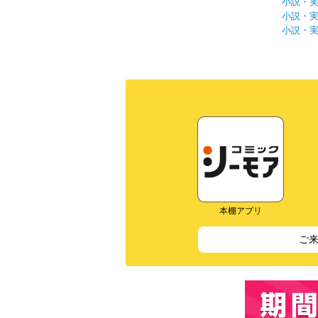
小説・
小説・
小説・
本棚アプリ
ご