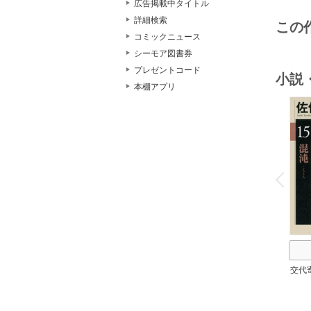
広告掲載中タイトル
詳細検索
この
コミックニュース
シーモア図書券
プレゼントコード
小説
本棚アプリ
o
v
P
r
e
i
u
交代