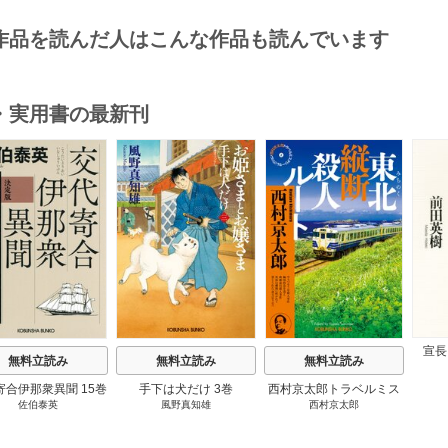
作品を読んだ人はこんな作品も読んでいます
・実用書の最新刊
s
宣長
無料立読み
無料立読み
無料立読み
寄合伊那衆異聞 15巻
手下は犬だけ 3巻
西村京太郎トラベルミス
佐伯泰英
風野真知雄
西村京太郎
テリー・セレクション 2
巻