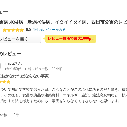
ュー
害病 水俣病、新潟水俣病、イタイイタイ病、四日市公害のレ
：
5.0
1件のレビューをみる
レビュー投稿で最大1000pt!
レビューを書く
のレビュー
miya
さん
(女性/60代～)
総レビュー数：1144件
ておかなければならない事実
について初めて学校で習った日、こんなことがこの現代にあるのだと驚き、被
た。その後も、食品や薬品や建築資材、エネルギー施設、違法廃棄物など、様
、活かす方法を考えるためにも、事実を知らなくてはならないと思います。
いね
2件