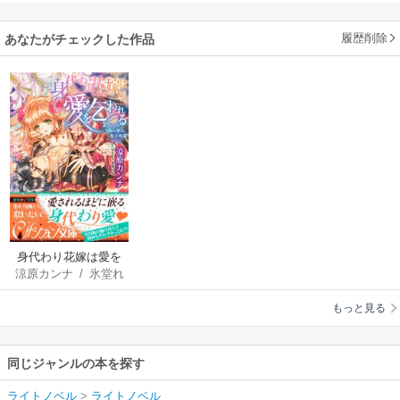
履歴削除
あなたがチェックした作品
身代わり花嫁は愛を
涼原カンナ
/
氷堂れ
乞われる 海の都に散
ん
る純潔【イラスト付
もっと見る
き完全版】
同じジャンルの本を探す
ライトノベル
>
ライトノベル