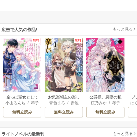
もっと見る
広告で人気の作品!
無料
無料
空っぽ聖女として
お気楽領主の楽し
公爵様、悪妻の私
ブ
小山るんち
/
琴子
青色まろ
/
赤池
桜乃みか
/
琴子
は
捨てられたはず
い領地防衛
はもう放っておい
復
宗
/
転
お
が、嫁ぎ先の皇帝
てください
無料立読み
無料立読み
無料立読み
陛下に溺愛されて
います
もっと見る
ライトノベルの最新刊