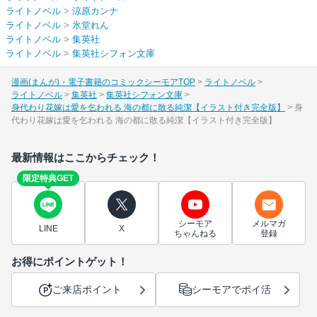
ライトノベル
>
涼原カンナ
ライトノベル
>
氷堂れん
ライトノベル
>
集英社
ライトノベル
>
集英社シフォン文庫
漫画(まんが)・電子書籍のコミックシーモアTOP
ライトノベル
ライトノベル
集英社
集英社シフォン文庫
身代わり花嫁は愛を乞われる 海の都に散る純潔【イラスト付き完全版】
身
代わり花嫁は愛を乞われる 海の都に散る純潔【イラスト付き完全版】
最新情報はここからチェック！
限定特典GET
シーモア
メルマガ
LINE
X
ちゃんねる
登録
お得にポイントゲット！
ご来店ポイント
シーモアでポイ活