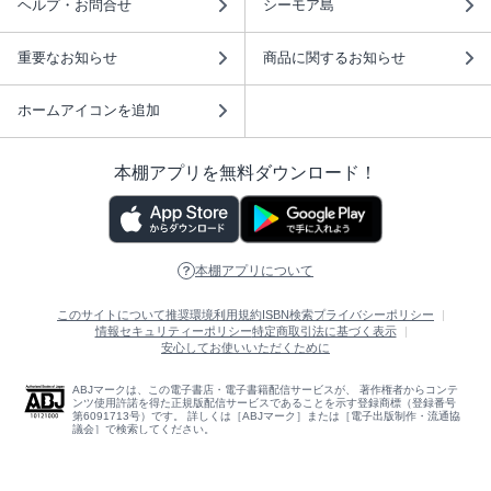
ヘルプ・お問合せ
シーモア島
重要なお知らせ
商品に関するお知らせ
ホームアイコンを追加
本棚アプリを無料ダウンロード！
本棚アプリについて
このサイトについて
推奨環境
利用規約
ISBN検索
プライバシーポリシー
情報セキュリティーポリシー
特定商取引法に基づく表示
安心してお使いいただくために
ABJマークは、この電子書店・電子書籍配信サービスが、 著作権者からコンテ
ンツ使用許諾を得た正規版配信サービスであることを示す登録商標（登録番号
第6091713号）です。 詳しくは［ABJマーク］または［電子出版制作・流通協
議会］で検索してください。
(C)NTTソルマーレ