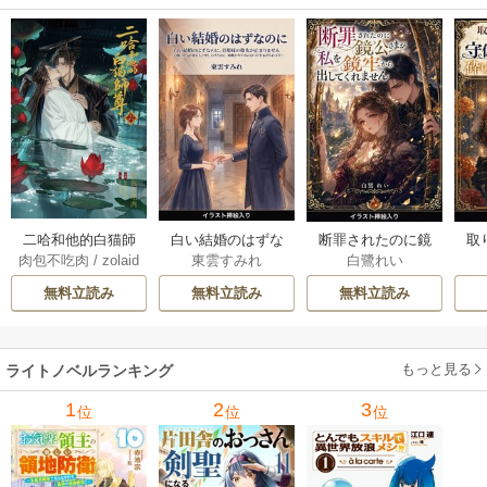
白い結婚のはずな
二哈和他的白猫師
断罪されたのに鏡
取
東雲すみれ
肉包不吃肉
/
zolaid
白鷺れい
のに、旦那様の指
尊 5-6巻
公さまが私を鏡牢
女
a
/
石原理夏
先が止まりません
から出してくれま
科
無料立読み
無料立読み
無料立読み
（挿絵版） 1巻
せん（挿絵版） 1巻
軍
た
ます
もっと見る
ライトノベルランキング
1
2
3
位
位
位