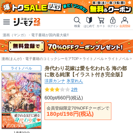
検索
はじめて
カート
ログイン
会員登録
漫画（マンガ）・電子書籍が国内最大級!!
漫画(まんが)・電子書籍のコミックシーモアTOP
ライトノベル
ライトノベル
身代わり花嫁は愛を乞われる 海の都
ライトノベル
に散る純潔【イラスト付き完全版】
涼原カンナ
氷堂れん
2件
600pt/660円(税込)
会員登録限定70%OFFクーポンで
180pt/198円(税込)