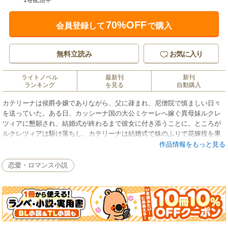
1巻配信中
70%OFF
会員登録して
で購入
無料立読み
お気に入り
ライトノベル
最新刊
新刊
ランキング
を見る
自動購入
カテリーナは侯爵令嬢でありながら、父に疎まれ、尼僧院で慎ましい日々
を送っていた。ある日、カッシーナ国の大公ミケーレへ嫁ぐ異母妹ルクレ
ツィアに懇願され、結婚式が終わるまで彼女に付き添うことに。ところが
ルクレツィアは駆け落ちし、カテリーナは結婚式で妹のふりで花嫁役を果
たす。しかも国のしきたりで、初夜まで身代わりをする羽目に！ ミケー
作品情報をもっと見る
レから甘く淫らに触れられたカテリーナは…？
恋愛・ロマンス小説