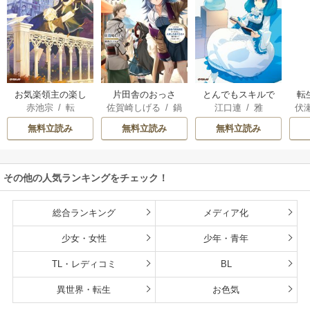
お気楽領主の楽し
片田舎のおっさ
とんでもスキルで
転
赤池宗
/
転
佐賀崎しげる
/
鍋
江口連
/
雅
伏
い領地防衛
ん、剣聖になる
異世界放浪メシ
島テツヒロ
～ただの田舎の剣
無料立読み
無料立読み
無料立読み
術師範だったの
に、大成した弟子
たちが俺を放って
その他の人気ランキングをチェック！
くれない件～
総合ランキング
メディア化
少女・女性
少年・青年
TL・レディコミ
BL
異世界・転生
お色気