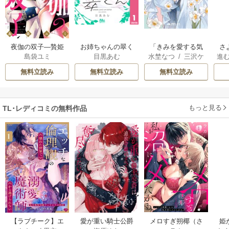
夜伽の双子―贄姫
お姉ちゃんの翠く
「きみを愛する気
さ
島袋ユミ
目黒あむ
水埜なつ
/
三沢ケ
進
は二人の王子に愛
ん
はない」と言った
な
イ
される―
次期公爵様がなぜ
た
無料立読み
無料立読み
無料立読み
か溺愛してきます
立
もっと見る
TL･レディコミの無料作品
【ラブチーク】エ
愛が重い騎士公爵
メロすぎ朔椰（さ
姫