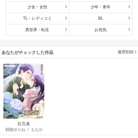
少女・女性
少年・青年
TL・レディコミ
BL
異世界・転生
お色気
履歴削除
あなたがチェックした作品
紅孔雀
朝陽ゆりね
/
もなか
知弘