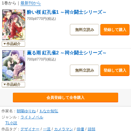
1巻から
｜
最新刊から
酔い桜 紅孔雀1 ～祠☆闘士シリーズ～
700pt/770円(税込)
無料立読み
登録して購入
作品紹介
薫る雨 紅孔雀2 ～祠☆闘士シリーズ～
700pt/770円(税込)
無料立読み
登録して購入
作品紹介
会員登録して全巻購入
作家名：
朝陽ゆりね
/
もなか知弘
ジャンル：
ライトノベル
TL小説
作品タグ：
デザイナー
/
一流
/
カメラマン
/
俳優
/
頭領