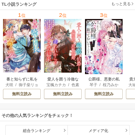
もっと見る
TL小説ランキング
1
2
3
位
位
位
番と知らずに私を
貴
愛人を囲う冷徹な
公爵様、悪妻の私
犬咲
/
御子柴リョ
大
宝楓カチカ
/
色素
琴子
/
桜乃みか
買った純愛こじら
伯爵との典型的な
はもう放っておい
ウ
せ騎士団長に運命
政略結婚、そして
てください
無料立読み
無料立読み
無料立読み
の愛を捧げられま
嫌われからの溺
した！
愛、その結末。
【シーモア限定特
その他の人気ランキングをチェック！
典SS付】
総合ランキング
メディア化