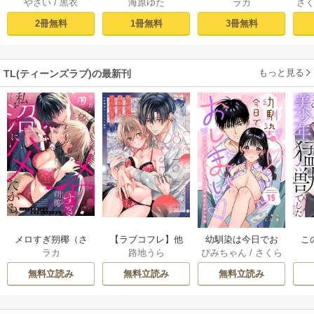
やさい
/
黒衣
海原ゆた
ラカ
さ
ッチな倫理観の壊
は、追放令嬢のす
くや）くんは私を
れた世界で溺愛魔
べてを奪い尽くし
沼にハメたがる。 1
が
2冊無料
1冊無料
3冊無料
術師から逃げられ
たい。【コミック
ない～転生悪役令
ス版/電子限定描き
嬢フィリエラの困
下ろし漫画付き】 1
もっと見る
TL(ティーンズラブ)の最新刊
惑～ act.1
巻
メロすぎ朔椰（さ
【ラブコフレ】他
幼馴染は今日でお
こ
ラカ
路地うら
ぴみちゃん
/
さくら
くや）くんは私を
の男に抱かれるく
しまい 関係激変。
蒼
沼にハメたがる。 1
らいなら －幼馴染
仲良し男子が溺愛
無料立読み
無料立読み
無料立読み
2巻
のこじらせ愛－ 8巻
彼氏になった夜 15
巻