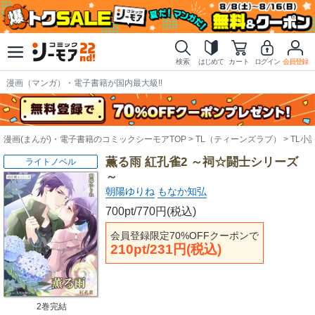
検索
はじめて
カート
ログイン
会員登録
漫画（マンガ）・電子書籍が国内最大級!!
漫画(まんが)・電子書籍のコミックシーモアTOP
TL（ティーンズラブ）
TL小
薫る雨 紅孔雀2 ～祠☆闘士シリーズ
ライトノベル
～
朝陽ゆりね
もなか知弘
700pt/770円(税込)
会員登録限定70%OFFクーポンで
210pt/231円(税込)
2巻完結