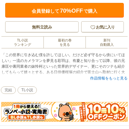
70%OFF
会員登録して
で購入
無料立読み
お気に入り
TL小説
最初の巻
新刊
ランキング
を見る
自動購入
「この世界に引き込む僕を許してほしい。だけど必ず守るから傍にいてほ
しい」一流のカメラマンを夢見る彩羽は、有慶と知り合って以降、彼の兄
康匡や裏同業者の妹怜柯といった世界的デザイナー、更にそのツテも紹介
してもらって嬉々とする。ある日俳優桜塚の紹介で富士山へ取材に行く大
仕事が舞い込んできた。有慶と共に神道の世界で生きるか迷う彩羽は、桜
作品情報をもっと見る
塚に言い寄られ、挙句樹海で悪霊に襲われる。彩羽をこの世界に巻き込み
たくないのに手放せない矛盾に悩んでいた有慶だったが、斎王の騒動を経
完結
TL小説
て『朱雀』の頭領となり彩羽を守り抜くことを決意した。華麗に応える
『炎劉』と共に。役割と夢に揺れる二人の未来が重なる感動のクライマッ
クス！