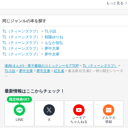
もっと見る
同じジャンルの本を探す
TL（ティーンズラブ）
>
TL小説
TL（ティーンズラブ）
>
朝陽ゆりね
TL（ティーンズラブ）
>
もなか知弘
TL（ティーンズラブ）
>
夢中文庫
TL（ティーンズラブ）
>
夢中文庫
漫画(まんが)・電子書籍のコミックシーモアTOP
TL（ティーンズラブ）
TL小説
夢中文庫
夢中文庫
紅孔雀
薫る雨 紅孔雀2 ～祠☆闘士シリーズ
～
最新情報はここからチェック！
限定特典GET
シーモア
メルマガ
LINE
X
ちゃんねる
登録