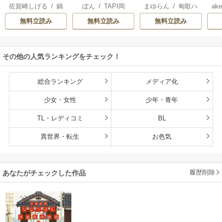
佐賀崎しげる
/
鍋
ぽん
/
TAPI岡
まゆらん
/
匈歌ハ
ake
ん、剣聖になる
にしましょう ～子
ラナ・キンジェで
帝
島テツヒロ
トリ
～ただの田舎の剣
狼に気に入られた
す。ごきげんよ
る
無料立読み
無料立読み
無料立読み
術師範だったの
男の転移物語～
う。
に、大成した弟子
たちが俺を放って
その他の人気ランキングをチェック！
くれない件～
総合ランキング
メディア化
少女・女性
少年・青年
TL・レディコミ
BL
異世界・転生
お色気
履歴削除
あなたがチェックした作品