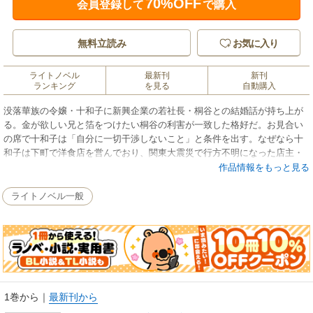
70%OFF
会員登録して
で購入
無料立読み
お気に入り
ライトノベル
最新刊
新刊
ランキング
を見る
自動購入
没落華族の令嬢・十和子に新興企業の若社長・桐谷との結婚話が持ち上が
る。金が欲しい兄と箔をつけたい桐谷の利害が一致した格好だ。お見合い
の席で十和子は「自分に一切干渉しないこと」と条件を出す。なぜなら十
和子は下町で洋食店を営んでおり、関東大震災で行方不明になった店主・
一哉が戻るまで店を守るつもりなのだ。だが、意外にも桐谷は条件をの
作品情報をもっと見る
み…？
ライトノベル一般
1巻から
｜
最新刊から