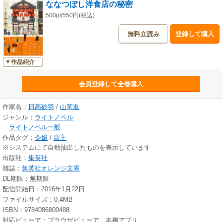
ななつぼし洋食店の秘密
500pt/550円(税込)
無料立読み
登録して購入
作品紹介
会員登録して全巻購入
作家名：
日高砂羽
/
山岡進
ジャンル：
ライトノベル
ライトノベル一般
作品タグ：
令嬢
/
店主
※システムにて自動抽出したものを表示しています
出版社：
集英社
雑誌：
集英社オレンジ文庫
DL期限：無期限
配信開始日：2016年1月22日
ファイルサイズ：0.4MB
ISBN：9784086800488
対応ビューア：ブラウザビューア、本棚アプリ