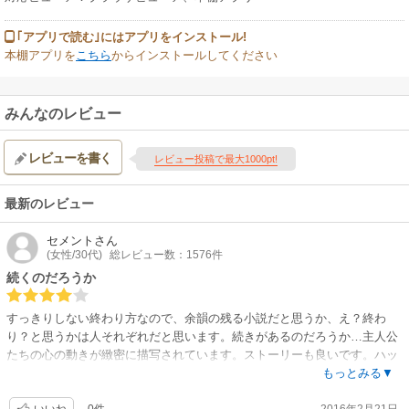
｢アプリで読む｣にはアプリをインストール!
本棚アプリを
こちら
からインストールしてください
みんなのレビュー
レビューを書く
レビュー投稿で最大1000pt!
最新のレビュー
セメント
さん
(女性/30代)
総レビュー数：1576件
続くのだろうか
すっきりしない終わり方なので、余韻の残る小説だと思うか、え？終わ
り？と思うかは人それぞれだと思います。続きがあるのだろうか…主人公
たちの心の動きが緻密に描写されています。ストーリーも良いです。ハッ
ピーエンドじゃないとだめ！という人には向かない小説ですが、みんなが
もっとみる▼
ハッピーなんてリアルではありえないし、そういう点で、この不条理さは
0件
2016年2月21日