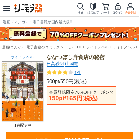
検索
はじめて
カート
ログイン
会員登録
漫画（マンガ）・電子書籍が国内最大級!!
漫画(まんが)・電子書籍のコミックシーモアTOP
ライトノベル
ライトノベル
ななつぼし洋食店の秘密
ライトノベル
日高砂羽
山岡進
1件
500pt/550円(税込)
会員登録限定70%OFFクーポンで
150pt/165円(税込)
1巻配信中