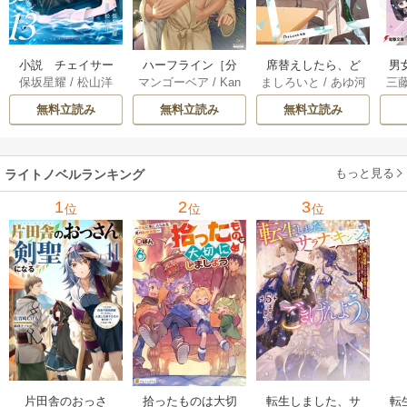
小説 チェイサー
席替えしたら、ど
男
ハーフライン［分
保坂星耀
/
松山洋
ましろいと
/
あゆ河
三
マンゴーベア
/
Kan
ゲームW 13巻
うやら後ろの男が
で
冊版] 56巻
apy
/
加藤智子
俺のこと好きらし
れる
無料立読み
無料立読み
無料立読み
い 2巻
もっと見る
ライトノベルランキング
1
2
3
位
位
位
片田舎のおっさ
拾ったものは大切
転生しました、サ
転