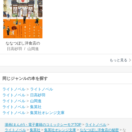
ななつぼし洋食店の
日高砂羽
/
山岡進
秘密
もっと見る
同じジャンルの本を探す
ライトノベル
>
ライトノベル
ライトノベル
>
日高砂羽
ライトノベル
>
山岡進
ライトノベル
>
集英社
ライトノベル
>
集英社オレンジ文庫
漫画(まんが)・電子書籍のコミックシーモアTOP
ライトノベル
ライトノベル
集英社
集英社オレンジ文庫
ななつぼし洋食店の秘密
な