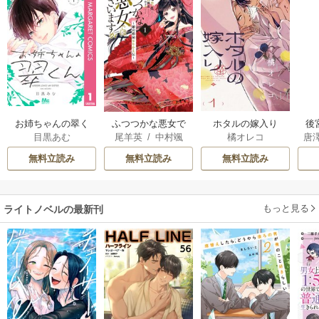
お姉ちゃんの翠く
ふつつかな悪女で
ホタルの嫁入り
後
目黒あむ
尾羊英
/
中村颯
橘オレコ
唐
ん
はございますが ～
は
希
/
ゆき哉
雛宮蝶鼠とりかえ
無料立読み
無料立読み
無料立読み
伝～
もっと見る
ライトノベルの最新刊