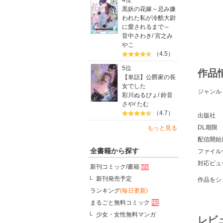
4位
黒妖の花嫁～忌み嫌
われた私が冷酷大尉
に愛されるまで～
音中さわき
/
宮之み
やこ
（4.5）
5位
作品
【単話】公爵家の長
女でした
ジャンル
彩川ぬるぴょ
/
鈴音
さや
/
たむ
（4.7）
出版社
DL期限
もっと見る
配信開始
全書籍から探す
ファイル
対応ビュ
新刊コミック/書籍
新刊発売予定
作品をシ
ランキング
(毎日更新)
まるごと無料コミック
少女・女性無料マンガ
レビ