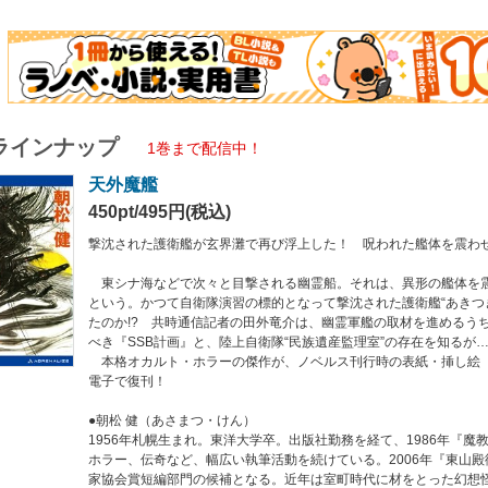
年札幌生まれ。東洋大学卒。出版社勤務を経て、1986年『魔教の幻影』でデビュー
年『東山殿御庭』が第58回推理作家協会賞短編部門の候補となる。近年は室町時代に
公とした〈一休シリーズ〉、妖怪と人間との心温まる交流をユーモアたっぷりに描
いる。
ラインナップ
1巻まで配信中！
天外魔艦
450pt/495円(税込)
撃沈された護衛艦が玄界灘で再び浮上した！ 呪われた艦体を震わ
東シナ海などで次々と目撃される幽霊船。それは、異形の艦体を
という。かつて自衛隊演習の標的となって撃沈された護衛艦“あきつき
たのか!? 共時通信記者の田外竜介は、幽霊軍艦の取材を進めるう
べき『SSB計画』と、陸上自衛隊“民族遺産監理室”の存在を知るが
本格オカルト・ホラーの傑作が、ノベルス刊行時の表紙・挿し絵
電子で復刊！
●朝松 健（あさまつ・けん）
1956年札幌生まれ。東洋大学卒。出版社勤務を経て、1986年『魔
ホラー、伝奇など、幅広い執筆活動を続けている。2006年『東山殿
家協会賞短編部門の候補となる。近年は室町時代に材をとった幻想