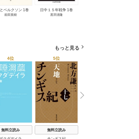
とベルクソン 1巻
日中１５年戦争 1巻
無料立読み
前田英樹
黒羽清隆
向島物語 1巻
便り屋
小杉健治
もっと見る
4位
5位
6位
N
x
e
t
無料立読み
無料立読み
無料立読み
ダクダデイラ
チンギス紀
東京バンドワゴン
B-PR