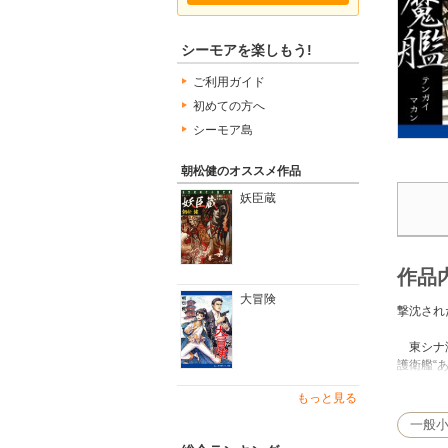
シーモアを楽しもう!
ご利用ガイド
初めての方へ
シーモア島
朝松健のオススメ作品
妖臣蔵
作品
大冒険
撃沈され
東シナ海
護衛艦“
と、陸上
もっと見る
本格オカ
一般
●朝松 