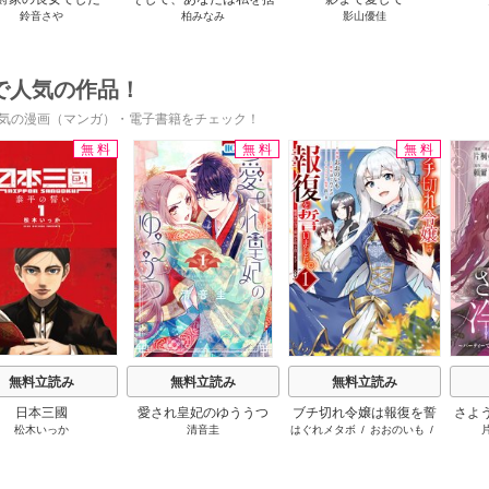
鈴音さや
柏みなみ
影山優佳
てる
で人気の作品！
気の漫画（マンガ）・電子書籍をチェック！
無料
無料
無料
s
無料立読み
無料立読み
無料立読み
日本三國
愛され皇妃のゆううつ
ブチ切れ令嬢は報復を誓
さよ
松木いっか
清音圭
はぐれメタボ
/
おおのいも
/
いました。
活 
昌未
けて