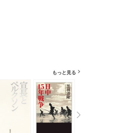
もっと見る
N
x
e
t