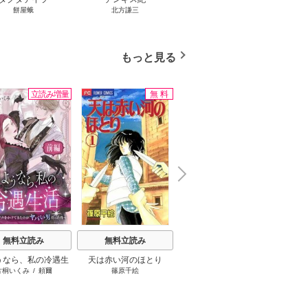
餅屋蛾
北方謙三
小路幸也
Ｂ
ジャラ
ディ 
ブック
もっと見る
立読み増量
無料
N
x
e
t
無料立読み
無料立読み
無料立読み
うなら、私の冷遇生
天は赤い河のほとり
みいちゃんと山田さん
火の神
片桐いくみ
/
頼爾
篠原千絵
亜月ねね
山田こ
～パーティーで声をか
が、い
きたのがヤバい男だ
して
った件