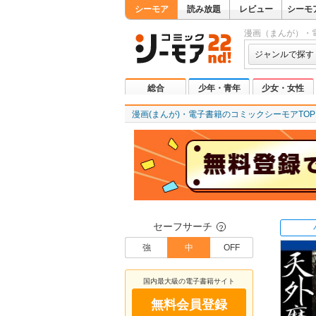
シーモア
読み放題
レビュー
シーモ
漫画（まんが）・
ジャンルで探す
総合
少年・青年
少女・女性
漫画(まんが)・電子書籍のコミックシーモアTOP
セーフサーチ
？
強
中
OFF
国内最大級の電子書籍サイト
無料会員登録