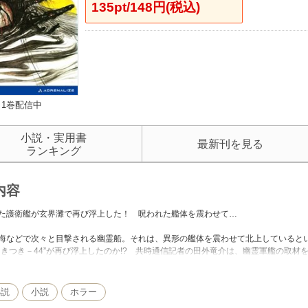
135pt/148円(税込)
1巻配信中
小説・実用書
最新刊を見る
ランキング
内容
た護衛艦が玄界灘で再び浮上した！ 呪われた艦体を震わせて…
などで次々と目撃される幽霊船。それは、異形の艦体を震わせて北上していると
あきつき－44”が再び浮上したのか!? 共時通信記者の田外竜介は、幽霊軍艦の取材
自衛隊“民族遺産監理室”の存在を知るが…。
ルト・ホラーの傑作が、ノベルス刊行時の表紙・挿し絵（天野喜孝）を纏い、電
小説
小説
ホラー
健（あさまつ・けん）