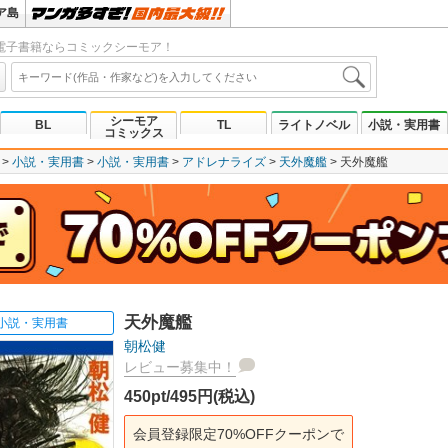
ア島
電子書籍ならコミックシーモア！
シーモア
BL
TL
ライトノベル
小説・実用書
コミックス
小説・実用書
小説・実用書
アドレナライズ
天外魔艦
天外魔艦
天外魔艦
小説・実用書
朝松健
レビュー募集中！
450pt/495円(税込)
会員登録限定70%OFFクーポンで