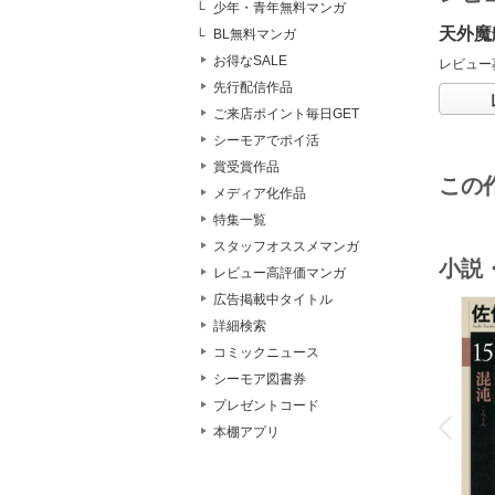
少年・青年無料マンガ
天外魔
BL無料マンガ
お得なSALE
レビュー
先行配信作品
ご来店ポイント毎日GET
シーモアでポイ活
賞受賞作品
この
メディア化作品
特集一覧
スタッフオススメマンガ
小説
レビュー高評価マンガ
広告掲載中タイトル
詳細検索
コミックニュース
シーモア図書券
o
プレゼントコード
v
P
r
e
i
u
本棚アプリ