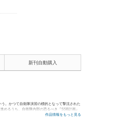
新刊自動購入
いう。かつて自衛隊演習の標的となって撃沈された
を進めるうち、自衛隊内部の恐るべき『SSB計画』
作品情報をもっと見る
子で復刊！