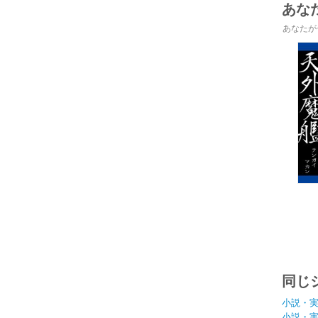
あな
あなたが
同じ
小説・
小説・