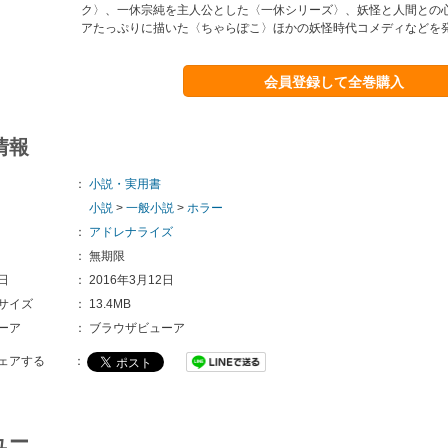
ク〉、一休宗純を主人公とした〈一休シリーズ〉、妖怪と人間との
アたっぷりに描いた〈ちゃらぽこ〉ほかの妖怪時代コメディなどを
会員登録して全巻購入
情報
：
小説・実用書
小説
>
一般小説
>
ホラー
：
アドレナライズ
：
無期限
日
：
2016年3月12日
サイズ
：
13.4MB
ーア
：
ブラウザビューア
ェアする
：
ュー