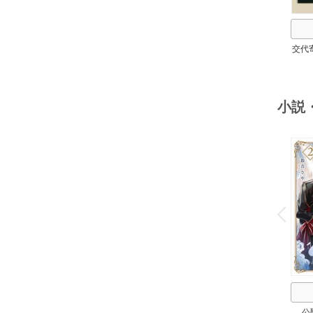
交代
小説
o
v
P
r
e
i
u
公