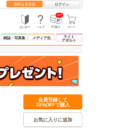
無料会員登録
ログイン
UP!
はじめて
ヘルプ
PT購入
カート
ライト
雑誌・写真集
メディア化
アダルト
会員登録して
70%OFFで購入
お気に入りに追加