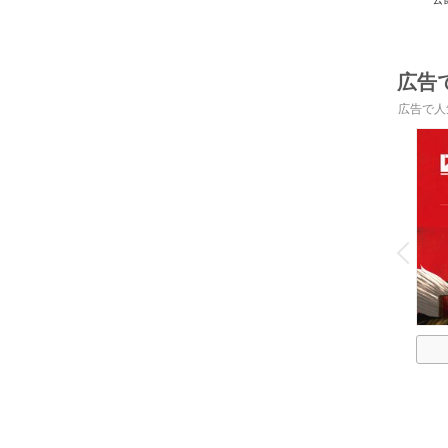
広告
広告で人
o
v
P
r
e
i
u