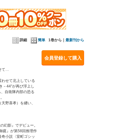
。ホラー、伝奇など、幅広い執筆活動を続けている。
材をとった幻想怪奇小説〈室町ゴシック〉、一休宗
いた〈ちゃらぽこ〉ほかの妖怪時代コメディなどを
詳細
簡単
1巻から｜
最新刊から
会員登録して購入
せて…
震わせて北上している
－44”が再び浮上し
ち、自衛隊内部の恐る
…。
（天野喜孝）を纏い、
教の幻影』でデビュー。
御庭』が第58回推理作
怪奇小説〈室町ゴシッ