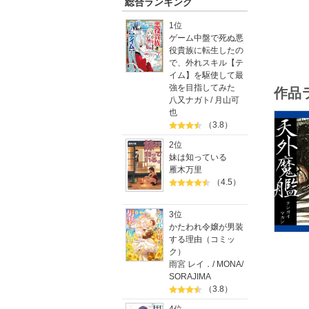
総合ランキング
1956
2006
1位
純を主人
ゲーム中盤で死ぬ悪
発表して
役貴族に転生したの
で、外れスキル【テ
イム】を駆使して最
強を目指してみた
作品
八又ナガト
/
月山可
也
（3.8）
2位
妹は知っている
雁木万里
（4.5）
3位
かたわれ令嬢が男装
する理由（コミッ
ク）
雨宮 レイ．
/
MONA
/
SORAJIMA
（3.8）