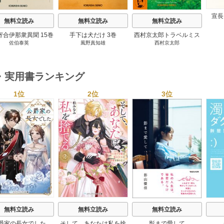
宣長
無料立読み
無料立読み
無料立読み
寄合伊那衆異聞 15巻
手下は犬だけ 3巻
西村京太郎トラベルミス
佐伯泰英
風野真知雄
西村京太郎
テリー・セレクション 2
巻
・実用書ランキング
1位
2位
3位
s
無料立読み
無料立読み
無料立読み
爵家の長女でした
そして、あなたは私を捨
影まで愛して