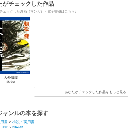
たがチェックした作品
チェックした漫画（マンガ）・電子書籍はこちら♪
天外魔艦
朝松健
あなたがチェックした作品をもっと見る
ジャンルの本を探す
実用書
>
小説・実用書
実用書
>
朝松健