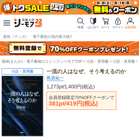
検索
はじめて
カート
ログイン
会員登録
漫画（マンガ）・電子書籍が国内最大級!!
漫画(まんが)・電子書籍のコミックシーモアTOP
小説・実用書
小説・実用書
一流の人はなぜ、そう考えるのか
小説・実用書
鳥居祐一
1,273pt/1,400円(税込)
会員登録限定70%OFFクーポンで
381pt/419円(税込)