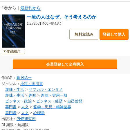
1巻から
｜
最新刊から
一流の人はなぜ、そう考えるのか
1,273pt/1,400円(税込)
無料立読み
登録して購入
作品紹介
会員登録して全巻購入
作家名：
鳥居祐一
ジャンル：
小説・実用書
趣味・生活
>
サブカル・エンタメ
趣味・生活
>
趣味
>
趣味・実用一般
ビジネス・政治
>
ビジネス・経済
>
自己啓発
専門書
>
人文
>
哲学・思想・精神世界
専門書
>
人文
>
心理学
出版社：
PHP研究所
DL期限：無期限