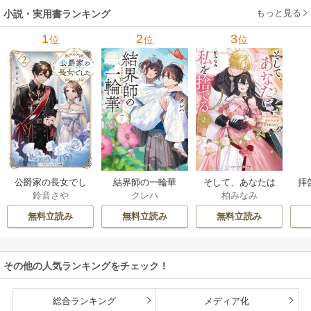
もっと見る
小説・実用書ランキング
1
2
3
位
位
位
公爵家の長女でし
結界師の一輪華
そして、あなたは
拝
鈴音さや
クレハ
柏みなみ
た
私を捨てる
様
無料立読み
無料立読み
無料立読み
その他の人気ランキングをチェック！
総合ランキング
メディア化