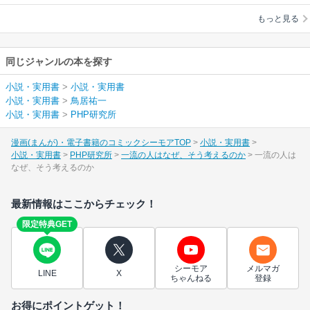
もっと見る
同じジャンルの本を探す
小説・実用書
>
小説・実用書
小説・実用書
>
鳥居祐一
小説・実用書
>
PHP研究所
漫画(まんが)・電子書籍のコミックシーモアTOP
小説・実用書
小説・実用書
PHP研究所
一流の人はなぜ、そう考えるのか
一流の人は
なぜ、そう考えるのか
最新情報はここからチェック！
限定特典GET
シーモア
メルマガ
LINE
X
ちゃんねる
登録
お得にポイントゲット！