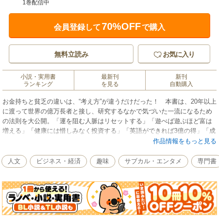
1巻配信中
70%OFF
会員登録して
で購入
無料立読み
お気に入り
小説・実用書
最新刊
新刊
ランキング
を見る
自動購入
お金持ちと貧乏の違いは、“考え方”が違うだけだった！ 本書は、20年以上
に渡って世界の億万長者と接し、研究するなかで気づいた一流になるため
の法則を大公開。「運を阻む人脈はリセットする」「遊べば遊ぶほど富は
増える」「健康には惜しみなく投資する」「英語ができれば3億の得」「成
功したければ、旅に出ろ！」など、仕事やお金、人脈、運を手に入れる方
作品情報をもっと見る
法が満載です。「元来、慢性金欠病で牛丼しか食べられなかったその当時
の極貧時代からすると、今ではやりたいことをほぼ実現し、悔いのない人
人文
ビジネス・経済
趣味
サブカル・エンタメ
専門書
生を送れていることに感謝しています。それができた一つの要因として、
一流の人の行動・習慣・考え方を徹底的にモデリングしてきたことが挙げ
られます。本書では、自分自身の経験を交えながら実際に交流のあるお金
持ちたちが、なぜそういう『行動』『習慣』『考え方』で生きているのか
を解説しました」（本書「はじめに」より抜粋）