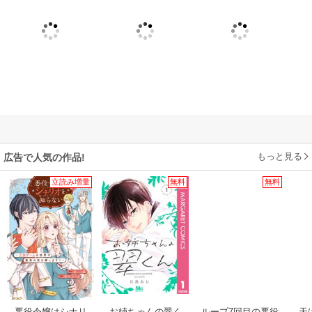
もっと見る
広告で人気の作品!
立読み増量
無料
無料
悪役令嬢はシナリ
お姉ちゃんの翠く
ループ7回目の悪役
天