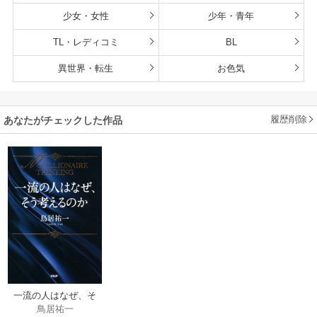
少女・女性
少年・青年
TL・レディコミ
BL
異世界・転生
お色気
履歴削除
あなたがチェックした作品
一流の人はなぜ、そ
鳥居祐一
う考えるのか