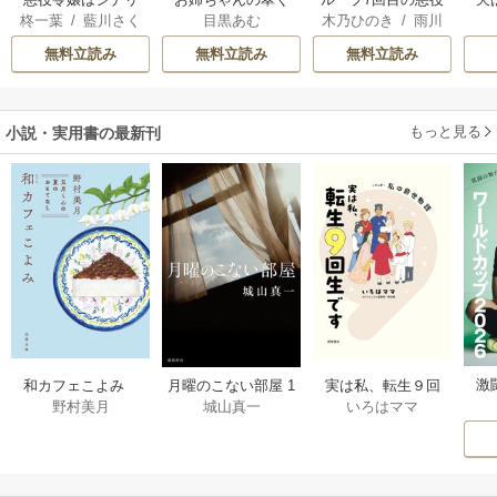
柊一葉
/
藍川さく
目黒あむ
木乃ひのき
/
雨川
オを知らない ～乙
ん
令嬢は、元敵国で
ら
透子
/
八美☆わん
女ゲームの世界で
自由気ままな花嫁
無料立読み
無料立読み
無料立読み
真実の恋を探しま
生活を満喫する
す！～
もっと見る
小説・実用書の最新刊
激
和カフェこよみ
月曜のこない部屋 1
実は私、転生９回
野村美月
城山真一
いろはママ
前
五月くんの夏のお
巻
生です マンガ
ー
もてなし 1巻
私の前世物語 1巻