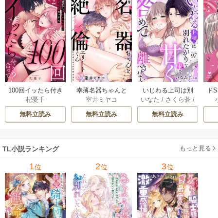
100回イッたら付き
幸薄名器ちゃんと
いじわる上司は別
ド
杞憂千
室井ミヤコ
いなた
/
さくら蒼
/
合って？ 無愛想な
絶倫エリートくん
れたがりな私を甘
を
ache
ライバル同期の溺
むさぼりエッチが
く咎めて離さない
フ
無料立読み
無料立読み
無料立読み
愛絶倫セックス
甘すぎる（分冊
【分冊版】 7巻
（分冊版） 9巻
版） 20巻
【コ
もっと見る
TL小説ランキング
1
2
3
位
位
位