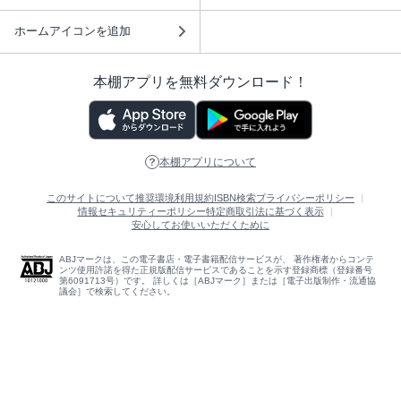
ホームアイコンを追加
本棚アプリを無料ダウンロード！
本棚アプリについて
このサイトについて
推奨環境
利用規約
ISBN検索
プライバシーポリシー
情報セキュリティーポリシー
特定商取引法に基づく表示
安心してお使いいただくために
ABJマークは、この電子書店・電子書籍配信サービスが、 著作権者からコンテ
ンツ使用許諾を得た正規版配信サービスであることを示す登録商標（登録番号
第6091713号）です。 詳しくは［ABJマーク］または［電子出版制作・流通協
議会］で検索してください。
(C)NTTソルマーレ