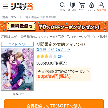
検索
はじめて
カート
ログイン
会員登録
漫画（マンガ）・電子書籍が国内最大級!!
漫画(まんが)・電子書籍のコミックシーモアTOP
TL（ティーンズラブ）
TL小
期間限定の契約フィアンセ
ライトノベル
粟生慧
えだじまさくら
2件
300pt/330円(税込)
会員登録限定70%OFFクーポンで
90pt/99円(税込)
1巻配信中
70%OFF
会員登録して
で購入