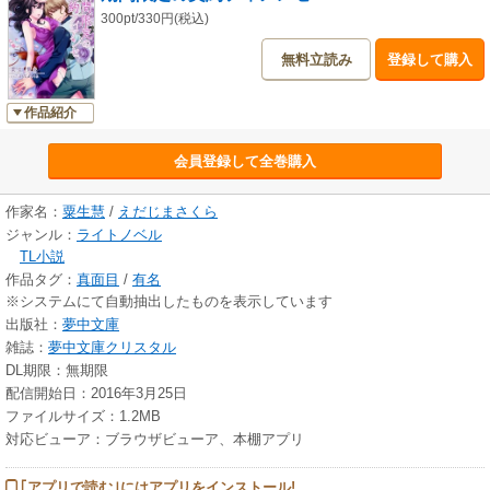
300pt/330円(税込)
無料立読み
登録して購入
作品紹介
会員登録して全巻購入
作家名：
粟生慧
/
えだじまさくら
ジャンル：
ライトノベル
TL小説
作品タグ：
真面目
/
有名
※システムにて自動抽出したものを表示しています
出版社：
夢中文庫
雑誌：
夢中文庫クリスタル
DL期限：無期限
配信開始日：2016年3月25日
ファイルサイズ：1.2MB
対応ビューア：ブラウザビューア、本棚アプリ
｢アプリで読む｣にはアプリをインストール!