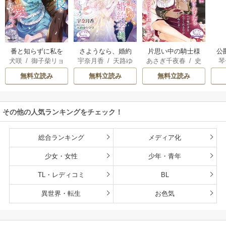
番と知らずに私を
さようなら、婚約
片思い中の騎士様
公
犬咲
/
御子柴リョ
宇奈月香
/
天路ゆ
あさぎ千夜春
/
史
琴
買った純愛こじら
者様。これにてお
に催眠術をかけた
は
ウ
うつづ
歩
せ騎士団長に運命
別れいたしましょ
ら「俺の最愛の
無料立読み
無料立読み
無料立読み
の愛を捧げられま
う【電子書籍特装
人」と激重感情を
した！
版】
ぶつけられていま
す【電子書籍特装
その他の人気ランキングをチェック！
版】
総合ランキング
メディア化
少女・女性
少年・青年
TL・レディコミ
BL
異世界・転生
お色気