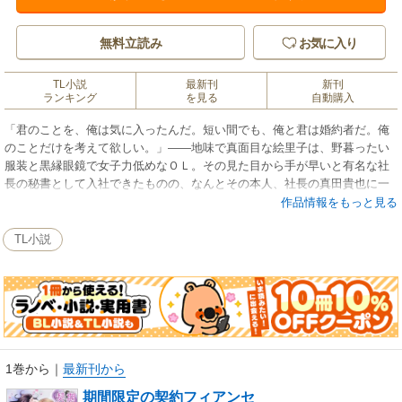
無料立読み
お気に入り
TL小説
最新刊
新刊
ランキング
を見る
自動購入
「君のことを、俺は気に入ったんだ。短い間でも、俺と君は婚約者だ。俺
のことだけを考えて欲しい。」――地味で真面目な絵里子は、野暮ったい
服装と黒縁眼鏡で女子力低めなＯＬ。その見た目から手が早いと有名な社
長の秘書として入社できたものの、なんとその本人、社長の真田貴也に一
目惚れしてしまった。好きになってはいけない人……叶わない恋だと諦
作品情報をもっと見る
め、４年間想いを秘めてきた。ところが、ある日、真田にお見合い話が持
ち上がり、結婚したくない真田から、期間限定の契約婚約者になってくれ
TL小説
と頼まれてしまう。そばにいたい気持ちのから了承するものの期間限定の
関係に苦悩する絵里子。一方、一途な絵里子の姿勢に真田の気持ちにも変
化が……
1巻から
｜
最新刊から
期間限定の契約フィアンセ