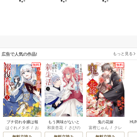
もっと見る
広告で人気の作品!
無料
無料
ブチ切れ令嬢は報
もう興味がないと
鬼の花嫁
HU
はぐれメタボ
/
お
和泉杏花
/
さびの
富樫じゅん
/
クレ
復を誓いました。
離婚された令嬢の
おのいも
/
昌未
ぶち
ハ
意外と楽しい新生
無料立読み
無料立読み
無料立読み