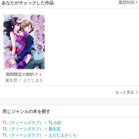
履歴削除
あなたがチェックした作品
期間限定の契約フィ
粟生慧
/
えだじまさ
アンセ
くら
もっと見る
同じジャンルの本を探す
TL（ティーンズラブ）
>
TL小説
TL（ティーンズラブ）
>
粟生慧
TL（ティーンズラブ）
>
えだじまさくら