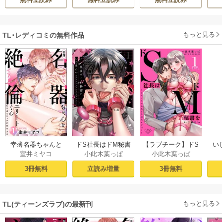
活
もっと見る
TL･レディコミの無料作品
幸薄名器ちゃんと
ドS社長はドM秘書
【ラブチーク】ドS
い
室井ミヤコ
小此木葉っぱ
小此木葉っぱ
絶倫エリートくん
をいじめたい～オ
社長はドM秘書をい
さ
むさぼりエッチが
フィスでぬれとろ
じめたい～オフィ
ラ
3冊無料
立読み増量
3冊無料
甘すぎる（分冊
玩具レビュー～ 1
スでぬれとろ玩具
せの
版） 【第1話】
【電子限定漫画付
レビュー～ act.1
sod
き】
もっと見る
TL(ティーンズラブ)の最新刊