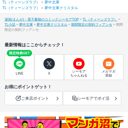
TL（ティーンズラブ）
>
夢中文庫
TL（ティーンズラブ）
>
夢中文庫クリスタル
漫画(まんが)・電子書籍のコミックシーモアTOP
TL（ティーンズラブ）
TL小説
夢中文庫
夢中文庫クリスタル
期間限定の契約フィアンセ
期間
限定の契約フィアンセ
最新情報はここからチェック！
限定特典GET
シーモア
メルマガ
LINE
X
ちゃんねる
登録
お得にポイントゲット！
ご来店ポイント
シーモアでポイ活