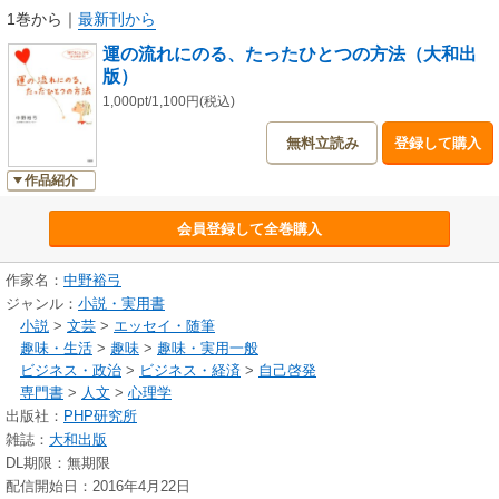
1巻から
｜
最新刊から
運の流れにのる、たったひとつの方法（大和出
版）
1,000pt/1,100円(税込)
無料立読み
登録して購入
作品紹介
会員登録して全巻購入
作家名：
中野裕弓
ジャンル：
小説・実用書
小説
>
文芸
>
エッセイ・随筆
趣味・生活
>
趣味
>
趣味・実用一般
ビジネス・政治
>
ビジネス・経済
>
自己啓発
専門書
>
人文
>
心理学
出版社：
PHP研究所
雑誌：
大和出版
DL期限：無期限
配信開始日：2016年4月22日