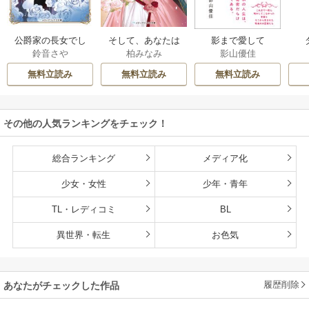
公爵家の長女でし
そして、あなたは
影まで愛して
鈴音さや
柏みなみ
影山優佳
た
私を捨てる
無料立読み
無料立読み
無料立読み
その他の人気ランキングをチェック！
総合ランキング
メディア化
少女・女性
少年・青年
TL・レディコミ
BL
異世界・転生
お色気
履歴削除
あなたがチェックした作品