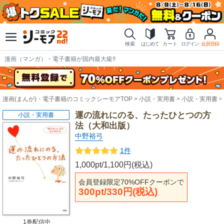
検索
はじめて
カート
ログイン
会員登録
漫画（マンガ）・電子書籍が国内最大級!!
漫画(まんが)・電子書籍のコミックシーモアTOP
小説・実用書
小説・実用書
運の流れにのる、たったひとつの方
小説・実用書
法（大和出版）
中野裕弓
1件
1,000pt/1,100円(税込)
会員登録限定70%OFFクーポンで
300pt/330円(税込)
1巻配信中