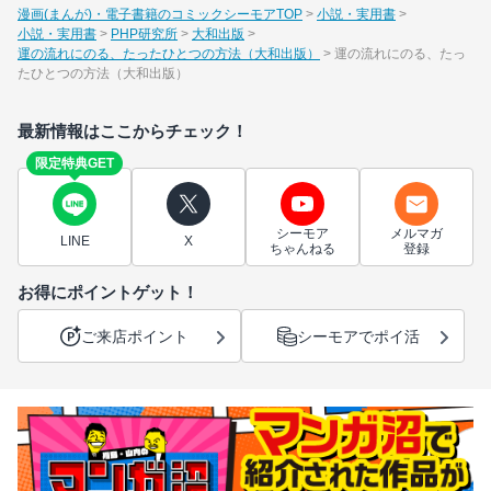
漫画(まんが)・電子書籍のコミックシーモアTOP
小説・実用書
小説・実用書
PHP研究所
大和出版
運の流れにのる、たったひとつの方法（大和出版）
運の流れにのる、たっ
たひとつの方法（大和出版）
最新情報はここからチェック！
限定特典GET
シーモア
メルマガ
LINE
X
ちゃんねる
登録
お得にポイントゲット！
ご来店ポイント
シーモアでポイ活