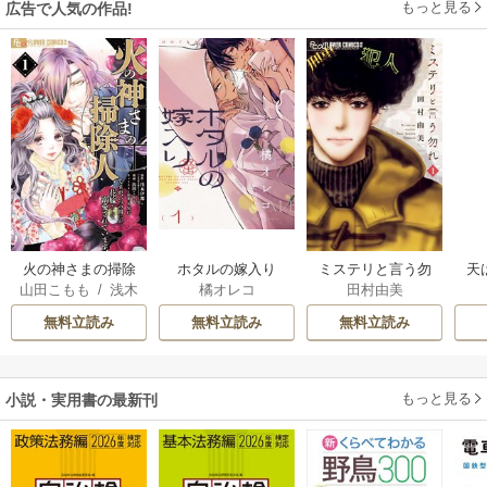
もっと見る
広告で人気の作品!
火の神さまの掃除
ホタルの嫁入り
ミステリと言う勿
天
山田こもも
/
浅木
橘オレコ
田村由美
人ですが、いつの
れ
伊都
/
SNC
間にか花嫁として
無料立読み
無料立読み
無料立読み
溺愛されています
もっと見る
小説・実用書の最新刊