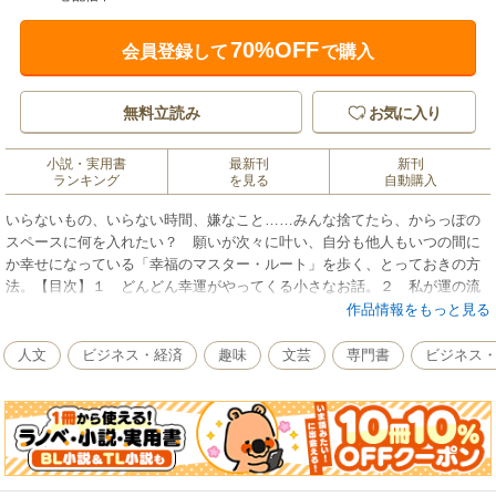
70%OFF
会員登録して
で購入
無料立読み
お気に入り
小説・実用書
最新刊
新刊
ランキング
を見る
自動購入
いらないもの、いらない時間、嫌なこと……みんな捨てたら、からっぽの
スペースに何を入れたい？ 願いが次々に叶い、自分も他人もいつの間に
か幸せになっている「幸福のマスター・ルート」を歩く、とっておきの方
法。【目次】１ どんどん幸運がやってくる小さなお話。２ 私が運の流
れにのった時。（がんばればがんばるほど、うまくいかない毎日／欲しい
作品情報をもっと見る
ものが向こうからやってくる！／「運の流れ」って何だろう？／ハシゴで
いくか、エスカレーターでいくか／直観がマスター・ルートへの入り口／
人文
ビジネス・経済
趣味
文芸
専門書
ビジネス
「ほんとうの気持ち」とつながろう ほか）【著者紹介】中野裕弓 人事
コンサルタント、ソーシャルファシリテーター。世界銀行本部よりヘッド
ハントされ、日本人として初めて人事カウンセラーとして勤務。帰国後、
企業でのマネジメントコンサルティングや研修、コミュニケーションカウ
ンセリング、執筆、全国各地での講演など幅広く活躍。