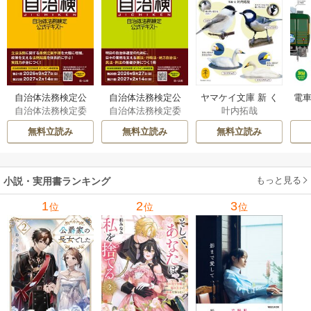
自治体法務検定公
自治体法務検定公
ヤマケイ文庫 新 く
電車
自治体法務検定委
自治体法務検定委
叶内拓哉
式テキスト 政策
式テキスト 基本
らべてわかる野鳥3
型
員会
員会
法務編 ２０２６
法務編 ２０２６
00 1巻
無料立読み
無料立読み
無料立読み
年度検定対応 1巻
年度検定対応 1巻
もっと見る
小説・実用書ランキング
1
2
3
位
位
位