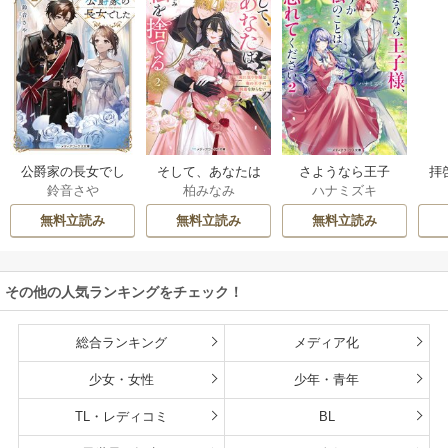
公爵家の長女でし
そして、あなたは
さようなら王子
拝
鈴音さや
柏みなみ
ハナミズキ
た
私を捨てる
様、どうか私のこ
様
とは忘れてくださ
無料立読み
無料立読み
無料立読み
い
その他の人気ランキングをチェック！
総合ランキング
メディア化
少女・女性
少年・青年
TL・レディコミ
BL