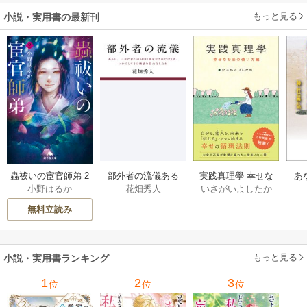
もっと見る
小説・実用書の最新刊
部外者の流儀ある
実践真理學 幸せな
蟲祓いの宦官師弟 2
あ
花畑秀人
いさがいよしたか
小野はるか
日、三木たかしの5
お金の使い方編 1巻
巻
せ
000曲を託されたぼ
無料立読み
くは、いかにして
その価値を最大化
したか 1巻
もっと見る
小説・実用書ランキング
1
2
3
位
位
位