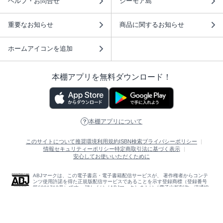
ヘルプ・お問合せ
シーモア島
重要なお知らせ
商品に関するお知らせ
ホームアイコンを追加
本棚アプリを無料ダウンロード！
本棚アプリについて
このサイトについて
推奨環境
利用規約
ISBN検索
プライバシーポリシー
情報セキュリティーポリシー
特定商取引法に基づく表示
安心してお使いいただくために
ABJマークは、この電子書店・電子書籍配信サービスが、 著作権者からコンテ
ンツ使用許諾を得た正規版配信サービスであることを示す登録商標（登録番号
第6091713号）です。 詳しくは［ABJマーク］または［電子出版制作・流通協
議会］で検索してください。
(C)NTTソルマーレ