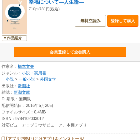
幸福について―人生論―
710pt/781円(税込)
無料立読み
登録して購入
作品紹介
会員登録して全巻購入
作家名：
橋本文夫
ジャンル：
小説・実用書
小説
>
一般小説
>
外国文学
出版社：
新潮社
雑誌：
新潮文庫
DL期限：無期限
配信開始日：2016年5月20日
ファイルサイズ：0.4MB
ISBN：9784102033012
対応ビューア：ブラウザビューア、本棚アプリ
｢アプリで読む｣にはアプリをインストール!