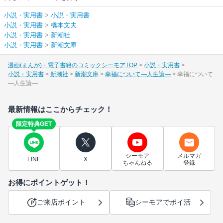
小説・実用書
>
小説・実用書
小説・実用書
>
橋本文夫
小説・実用書
>
新潮社
小説・実用書
>
新潮文庫
漫画(まんが)・電子書籍のコミックシーモアTOP
小説・実用書
小説・実用書
新潮社
新潮文庫
幸福について―人生論―
幸福について
―人生論―
最新情報はここからチェック！
限定特典GET
シーモア
メルマガ
LINE
X
ちゃんねる
登録
お得にポイントゲット！
ご来店ポイント
シーモアでポイ活