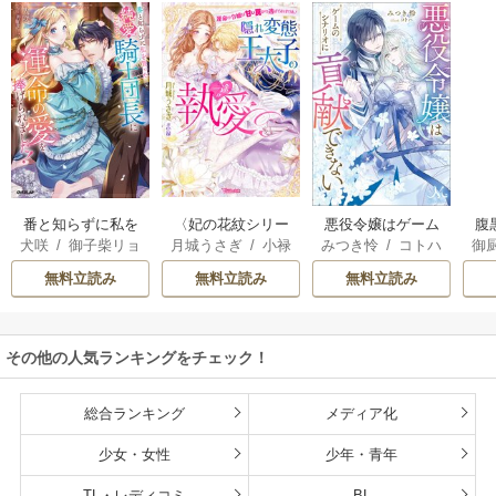
番と知らずに私を
〈妃の花紋シリー
悪役令嬢はゲーム
腹
犬咲
/
御子柴リョ
月城うさぎ
/
小禄
みつき怜
/
コトハ
御
買った純愛こじら
ズ〉隠れ変態王太
のシナリオに貢献
過
ウ
せ騎士団長に運命
子の一途な執愛～
できない
う
無料立読み
無料立読み
無料立読み
の愛を捧げられま
運命の令嬢は甘い
権
した！
罠から逃げられま
せん！～【SS付】
その他の人気ランキングをチェック！
総合ランキング
メディア化
少女・女性
少年・青年
TL・レディコミ
BL