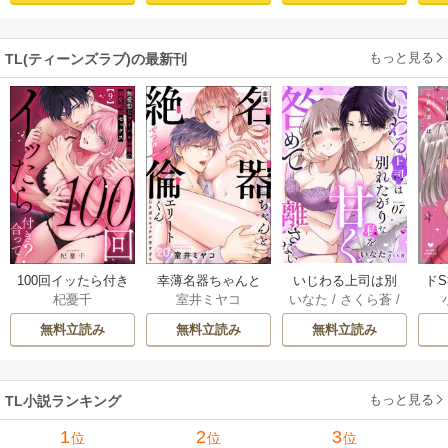
版） 【第1話】
【電子限定漫画付
レビュー～ act.1
sod
き】
もっと見る
TL(ティーンズラブ)の最新刊
100回イッたら付き
幸薄名器ちゃんと
いじわる上司は別
ド
杞憂千
室井ミヤコ
いなた
/
さくら蒼
/
合って？ 無愛想な
絶倫エリートくん
れたがりな私を甘
を
ache
ライバル同期の溺
むさぼりエッチが
く咎めて離さない
フ
無料立読み
無料立読み
無料立読み
愛絶倫セックス
甘すぎる（分冊
【分冊版】 7巻
（分冊版） 9巻
版） 20巻
【コ
もっと見る
TL小説ランキング
1
2
3
位
位
位