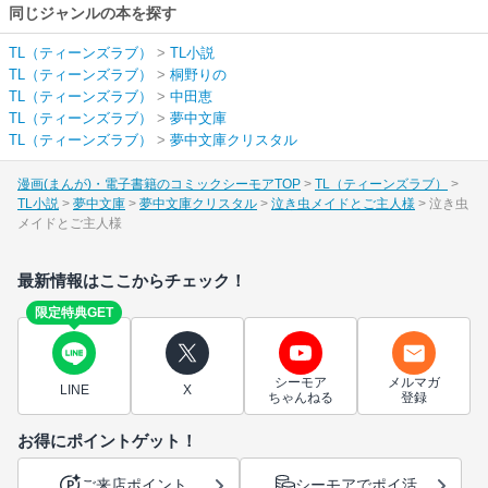
同じジャンルの本を探す
TL（ティーンズラブ）
>
TL小説
TL（ティーンズラブ）
>
桐野りの
TL（ティーンズラブ）
>
中田恵
TL（ティーンズラブ）
>
夢中文庫
TL（ティーンズラブ）
>
夢中文庫クリスタル
漫画(まんが)・電子書籍のコミックシーモアTOP
TL（ティーンズラブ）
TL小説
夢中文庫
夢中文庫クリスタル
泣き虫メイドとご主人様
泣き虫
メイドとご主人様
最新情報はここからチェック！
限定特典GET
シーモア
メルマガ
LINE
X
ちゃんねる
登録
お得にポイントゲット！
ご来店ポイント
シーモアでポイ活