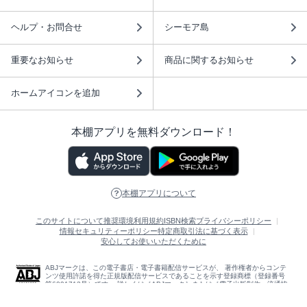
ヘルプ・お問合せ
シーモア島
重要なお知らせ
商品に関するお知らせ
ホームアイコンを追加
本棚アプリを無料ダウンロード！
本棚アプリについて
このサイトについて
推奨環境
利用規約
ISBN検索
プライバシーポリシー
情報セキュリティーポリシー
特定商取引法に基づく表示
安心してお使いいただくために
ABJマークは、この電子書店・電子書籍配信サービスが、 著作権者からコンテ
ンツ使用許諾を得た正規版配信サービスであることを示す登録商標（登録番号
第6091713号）です。 詳しくは［ABJマーク］または［電子出版制作・流通協
議会］で検索してください。