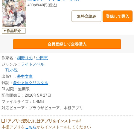
400pt/440円(税込)
無料立読み
登録して購入
作品紹介
会員登録して全巻購入
作家名：
桐野りの
/
中田恵
ジャンル：
ライトノベル
TL小説
出版社：
夢中文庫
雑誌：
夢中文庫クリスタル
DL期限：無期限
配信開始日：2016年5月27日
ファイルサイズ：1.4MB
対応ビューア：ブラウザビューア、本棚アプリ
｢アプリで読む｣にはアプリをインストール!
本棚アプリを
こちら
からインストールしてください