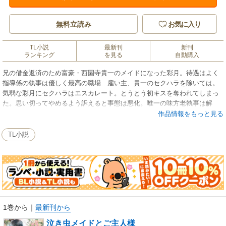
無料立読み
お気に入り
TL小説
最新刊
新刊
ランキング
を見る
自動購入
兄の借金返済のため富豪・西園寺貴一のメイドになった彩月。待遇はよく
指導係の執事は優しく最高の職場…雇い主、貴一のセクハラを除いては。
気弱な彩月にセクハラはエスカレート。とうとう初キスを奪われてしまっ
た。思い切ってやめるよう訴えると事態は悪化。唯一の味方老執事は解
雇、彩月は貴一に襲われてしまう。「本当のセクハラってもんを、今から
作品情報をもっと見る
お前に教えてやるよ」意地悪な囁きに震え上がる彩月。でも貴一の巧すぎ
る愛撫に身も心も蕩けてしまう。ご主人様はわたしをからかってるだけな
TL小説
のよ。本気になんかならないんだから……！と言い聞かせるも胸のトキメ
キは止まらない。泣き虫メイドとドＳな富豪のキュートでホットなラブロ
マンス。
1巻から
｜
最新刊から
泣き虫メイドとご主人様