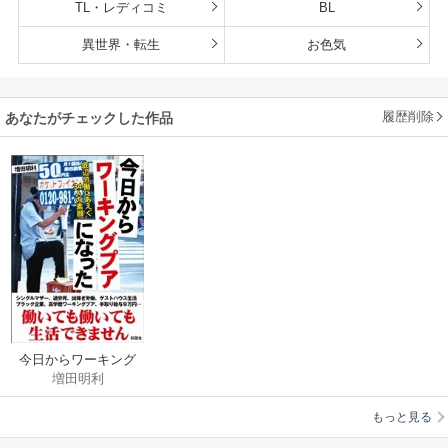
TL・レディコミ
BL
異世界・転生
お色気
履歴削除
あなたがチェックした作品
今日からワーキング
増田明利
プアになった 底辺労
働にあえぐ34人の素
もっと見る
顔