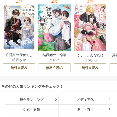
1
2
3
位
位
位
公爵家の長女でし
結界師の一輪華
そして、あなたは
拝
鈴音さや
クレハ
柏みなみ
た
私を捨てる
様
無料立読み
無料立読み
無料立読み
その他の人気ランキングをチェック！
総合ランキング
メディア化
少女・女性
少年・青年