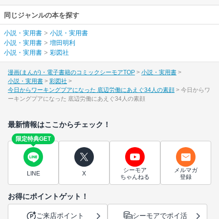
同じジャンルの本を探す
小説・実用書
>
小説・実用書
小説・実用書
>
増田明利
小説・実用書
>
彩図社
漫画(まんが)・電子書籍のコミックシーモアTOP
小説・実用書
小説・実用書
彩図社
今日からワーキングプアになった 底辺労働にあえぐ34人の素顔
今日からワ
ーキングプアになった 底辺労働にあえぐ34人の素顔
最新情報はここからチェック！
限定特典GET
シーモア
メルマガ
LINE
X
ちゃんねる
登録
お得にポイントゲット！
ご来店ポイント
シーモアでポイ活