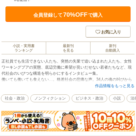
70%OFF
会員登録して
で購入
お気に入り
小説・実用書
最新刊
新刊
ランキング
を見る
自動購入
正社員でも生活できない人たち、突然の失業で追い込まれた人たち、女性
ワーキングプアの実態、底辺労働に希望が見いだせない若者たちなど、現
代社会のいびつな構造を明らかにするインタビュー集。
働いても働いても食えない…。格差社会の悲痛な声。34人の魂の叫びから
日本社会の闇が浮かび上がる！
作品情報をもっと見る
社会・政治
ノンフィクション
ビジネス・政治
小説
法