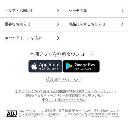
ヘルプ・お問合せ
シーモア島
重要なお知らせ
商品に関するお知らせ
ホームアイコンを追加
本棚アプリを無料ダウンロード！
本棚アプリについて
このサイトについて
推奨環境
利用規約
ISBN検索
プライバシーポリシー
情報セキュリティーポリシー
特定商取引法に基づく表示
安心してお使いいただくために
ABJマークは、この電子書店・電子書籍配信サービスが、 著作権者からコンテ
ンツ使用許諾を得た正規版配信サービスであることを示す登録商標（登録番号
第6091713号）です。 詳しくは［ABJマーク］または［電子出版制作・流通協
議会］で検索してください。