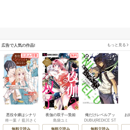
もっと見る
広告で人気の作品!
立読み増量
無料
俺だけレベルアッ
悪役令嬢はシナリ
夜伽の双子―贄姫
お
DUBU(REDICE ST
柊一葉
/
藍川さく
島袋ユミ
プな件
オを知らない ～乙
は二人の王子に愛
UDIO)
/
Chugong
/
ら
女ゲームの世界で
される―
無料立読み
無料立読み
無料立読み