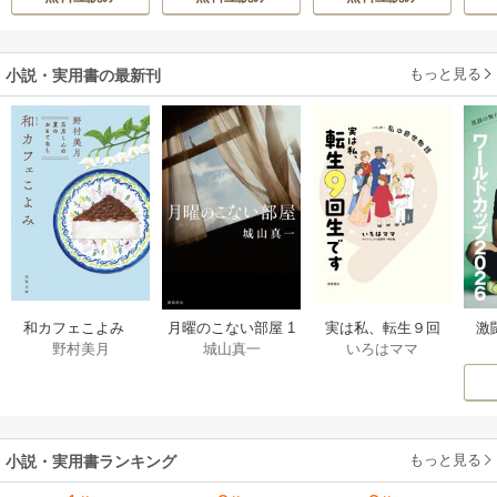
h-goon
真実の恋を探しま
す！～
もっと見る
小説・実用書の最新刊
激
和カフェこよみ
月曜のこない部屋 1
実は私、転生９回
野村美月
城山真一
いろはママ
前
五月くんの夏のお
巻
生です マンガ
ー
もてなし 1巻
私の前世物語 1巻
もっと見る
小説・実用書ランキング