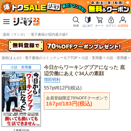
検索
はじめて
カート
ログイン
会員登録
漫画（マンガ）・電子書籍が国内最大級!!
漫画(まんが)・電子書籍のコミックシーモアTOP
小説・実用書
小説・実用書
今日からワーキングプアになった 底
小説・実用書
辺労働にあえぐ34人の素顔
増田明利
557pt/612円(税込)
会員登録限定70%OFFクーポンで
167pt/183円(税込)
1巻配信中