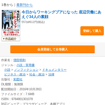
1巻から
｜
最新刊から
今日からワーキングプアになった 底辺労働にあ
えぐ34人の素顔
557pt/612円(税込)
登録して購入
作品紹介
会員登録して全巻購入
作家名：
増田明利
ジャンル：
小説・実用書
小説
>
ノンフィクション
>
ドキュメンタリー
ビジネス・政治
>
社会・政治
>
法律
出版社：
彩図社
DL期限：無期限
配信開始日：2016年10月28日
ファイルサイズ：7.6MB
ISBN：9784801301078
対応ビューア：ブラウザビューア、本棚アプリ