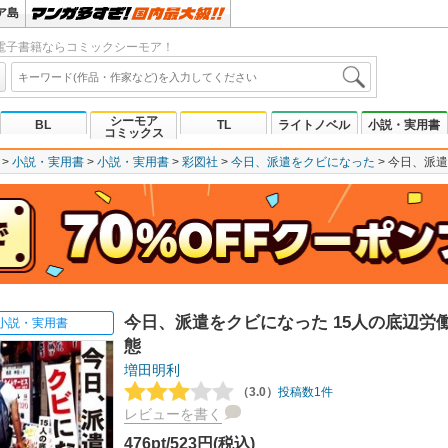
ア島
電子書籍ならコミックシーモア！
シーモア
BL
TL
ライトノベル
小説・実用書
コミックス
小説・実用書
小説・実用書
彩図社
今日、派遣をクビになった
今日、派遣
今日、派遣をクビになった 15人の底辺労
小説・実用書
態
増田明利
（3.0）
投稿数1件
レビューを書く
476pt/523円(税込)