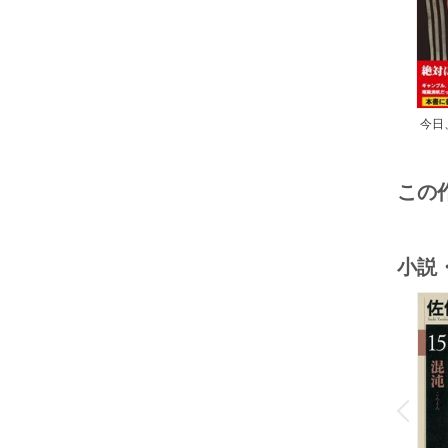
今日
この
小説
o
v
P
r
e
i
u