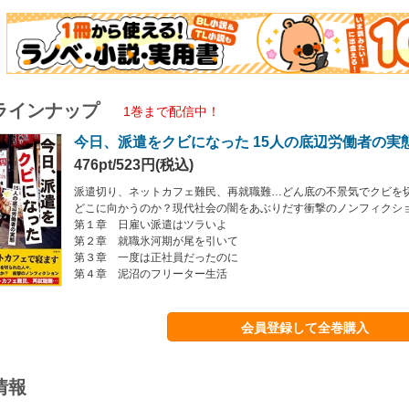
ラインナップ
1巻まで配信中！
今日、派遣をクビになった 15人の底辺労働者の実
476pt/523円(税込)
派遣切り、ネットカフェ難民、再就職難…どん底の不景気でクビを
どこに向かうのか？現代社会の闇をあぶりだす衝撃のノンフィクシ
第１章 日雇い派遣はツラいよ
第２章 就職氷河期が尾を引いて
第３章 一度は正社員だったのに
第４章 泥沼のフリーター生活
会員登録して全巻購入
情報