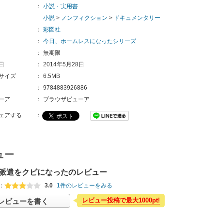
：
小説・実用書
小説
>
ノンフィクション
>
ドキュメンタリー
：
彩図社
：
今日、ホームレスになったシリーズ
：
無期限
日
：
2014年5月28日
サイズ
：
6.5MB
：
9784883926886
ーア
：
ブラウザビューア
ェアする
：
ュー
派遣をクビになったのレビュー
：
3.0
1件のレビューをみる
レビュー投稿で最大1000pt!
レビューを書く