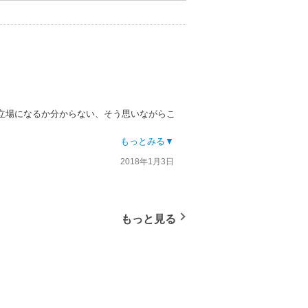
立場になるか分からない、そう思いながらこ
ただし内容は暗いので積極的に他人に勧める
もっとみる▼
2018年1月3日
もっと見る