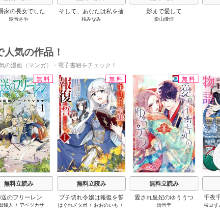
爵家の長女でした
そして、あなたは私を捨
影まで愛して
鈴音さや
柏みなみ
影山優佳
てる
で人気の作品！
気の漫画（マンガ）・電子書籍をチェック！
無料
無料
無料
s
無料立読み
無料立読み
無料立読み
葬送のフリーレン
ブチ切れ令嬢は報復を誓
愛され皇妃のゆううつ
千夜
田鐘人
/
アベツカサ
はぐれメタボ
/
おおのいも
/
清音圭
枝豆ず
いました。
です
昌未
うも