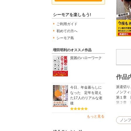
シーモアを楽しもう!
ご利用ガイド
初めての方へ
シーモア島
増田明利のオススメ作品
貧困のハローワーク
作品
派遣切り
今日、年金暮らしに
ノンフィ
なった 定年を迎え
第１章 
た17人のリアルな老
第２章 
後
第３章 
第４章 
もっと見る
ノン