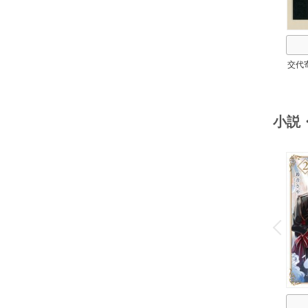
交代
小説
o
v
P
r
e
i
u