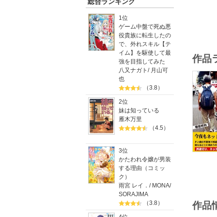
総合ランキング
1位
ゲーム中盤で死ぬ悪
役貴族に転生したの
で、外れスキル【テ
イム】を駆使して最
作品
強を目指してみた
八又ナガト
/
月山可
也
（3.8）
2位
妹は知っている
雁木万里
（4.5）
3位
かたわれ令嬢が男装
する理由（コミッ
ク）
雨宮 レイ．
/
MONA
/
SORAJIMA
（3.8）
作品