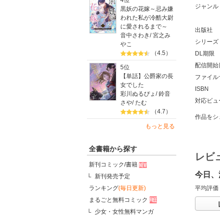
4位
ジャンル
黒妖の花嫁～忌み嫌
われた私が冷酷大尉
に愛されるまで～
出版社
音中さわき
/
宮之み
シリーズ
やこ
（4.5）
DL期限
配信開始
5位
【単話】公爵家の長
ファイル
女でした
ISBN
彩川ぬるぴょ
/
鈴音
対応ビュ
さや
/
たむ
（4.7）
作品をシ
もっと見る
全書籍から探す
レビ
新刊コミック/書籍
今日、
新刊発売予定
平均評価
ランキング
(毎日更新)
まるごと無料コミック
少女・女性無料マンガ