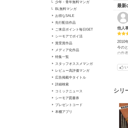
少年・青年無料マンガ
最新
BL無料マンガ
お得なSALE
先行配信作品
他人
ご来店ポイント毎日GET
シーモアでポイ活
201
賞受賞作品
今の
メディア化作品
の作
特集一覧
仕事
スタッフオススメマンガ
かは
い
レビュー高評価マンガ
広告掲載中タイトル
詳細検索
シリ
コミックニュース
シーモア図書券
プレゼントコード
本棚アプリ