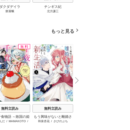
ダクダデイラ
チンギス紀
東京バンドワゴン
B-PR
餅屋蛾
北方謙三
小路幸也
Ｂ
ジャラ
ディ 
ブック
もっと見る
無料
無料
N
x
e
t
無料立読み
無料立読み
無料立読み
千食物語 ～敗国の姫
もう興味がないと離婚さ
日本三國
お姉
んだ
/
MAMAKOTO
/
和泉杏花
/
さびのぶち
松木いっか
が氷の皇子殿下がど
れた令嬢の意外と楽しい
鴉羽凛燈
溺愛してくれていま
新生活