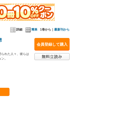
詳細
簡単
1巻から｜
最新刊から
態
会員登録して購入
切られた人々、彼らは
ョン。