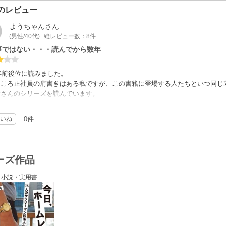
のレビュー
ようちゃん
さん
(男性/40代)
総レビュー数：8件
事ではない・・・読んでから数年
0年前後位に読みました。
ところ正社員の肩書きはある私ですが、この書籍に登場する人たちといつ同じ
者さんのシリーズを読んでいます。
や生活に不満があっても冷静にならなければならないなぁと思わされました。
迷うところです。
いね
0件
ーズ作品
小説・実用書