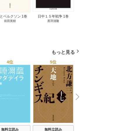
とベルクソン 1巻
日中１５年戦争 1巻
無料立読み
前田英樹
黒羽清隆
向島物語 1巻
便り屋
小杉健治
もっと見る
4位
5位
6位
N
x
e
t
無料立読み
無料立読み
無料立読み