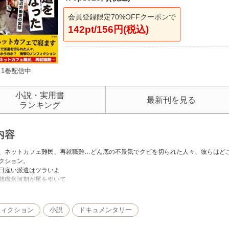
会員登録限定70%OFFクーポンで
142pt/156円(税込)
1巻配信中
小説・実用書
最新刊を見る
ランキング
内容
、ネットカフェ難民、再就職難…どん底の不景気でクビを切られた人々、彼らはど
クション。
日雇い派遣はツラいよ
就職氷河期が尾を引いて
一度は正社員だったのに
泥沼のフリーター生活
フィクション
小説
ドキュメンタリー