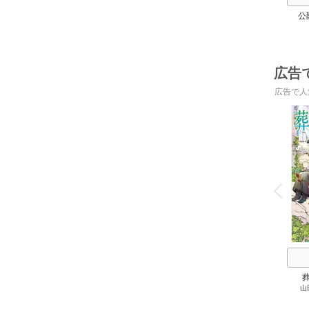
公
広告
広告で人
o
v
P
r
e
i
u
山