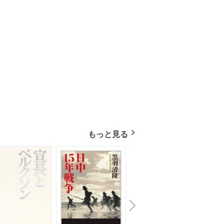
もっと見る
N
x
e
t