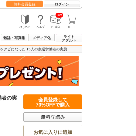
無料会員登録
ログイン
UP!
はじめて
ヘルプ
PT購入
カート
ライト
雑誌・写真集
メディア化
アダルト
をクビになった 15人の底辺労働者の実態
働者の実
会員登録して
70%OFFで購入
お気に入りに追加