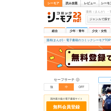
シーモア
読み放題
レビュー
シーモ
漫画（まんが）・
ジャンルで探す
総合
少年・青年
少女・女性
漫画(まんが)・電子書籍のコミックシーモアTOP
セーフサーチ
？
強
中
OFF
国内最大級の電子書籍サイト
無料会員登録