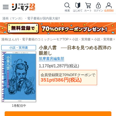
検索
はじめて
カート
ログイン
会員登録
漫画（マンガ）・電子書籍が国内最大級!!
漫画(まんが)・電子書籍のコミックシーモアTOP
小説・実用書
小説・実用書
小泉八雲 ──日本を見つめる西洋の
小説・実用書
眼差し
筑摩書房編集部
1,170pt/1,287円(税込)
会員登録限定70%OFFクーポンで
351pt/386円(税込)
1巻配信中