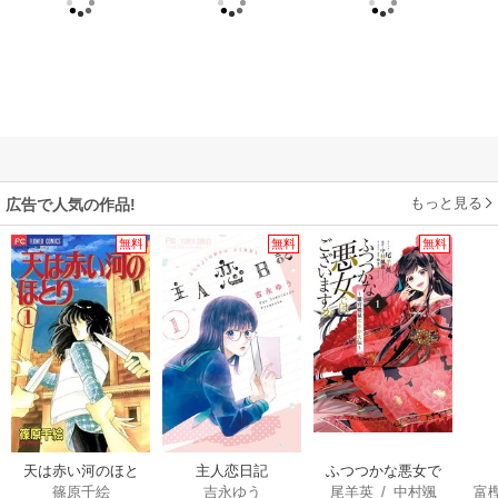
もっと見る
広告で人気の作品!
無料
無料
無料
天は赤い河のほと
主人恋日記
ふつつかな悪女で
篠原千絵
吉永ゆう
尾羊英
/
中村颯
富
り
はございますが ～