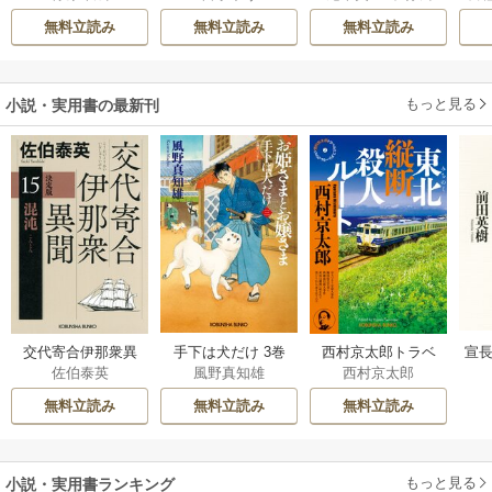
希
/
ゆき哉
雛宮蝶鼠とりかえ
無料立読み
無料立読み
無料立読み
伝～
もっと見る
小説・実用書の最新刊
交代寄合伊那衆異
手下は犬だけ 3巻
西村京太郎トラベ
宣長
佐伯泰英
風野真知雄
西村京太郎
聞 15巻
ルミステリー・セ
レクション 2巻
無料立読み
無料立読み
無料立読み
もっと見る
小説・実用書ランキング