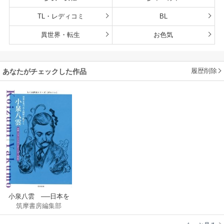
TL・レディコミ
BL
異世界・転生
お色気
履歴削除
あなたがチェックした作品
小泉八雲 ──日本を
筑摩書房編集部
見つめる西洋の眼差
し