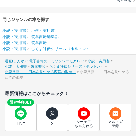
もっと見る
同じジャンルの本を探す
小説・実用書
>
小説・実用書
小説・実用書
>
筑摩書房編集部
小説・実用書
>
筑摩書房
小説・実用書
>
ちくま評伝シリーズ〈ポルトレ〉
漫画(まんが)・電子書籍のコミックシーモアTOP
小説・実用書
小説・実用書
筑摩書房
ちくま評伝シリーズ〈ポルトレ〉
小泉八雲 ──日本を見つめる西洋の眼差し
小泉八雲 ──日本を見つめる
西洋の眼差し
最新情報はここからチェック！
限定特典GET
シーモア
メルマガ
LINE
X
ちゃんねる
登録