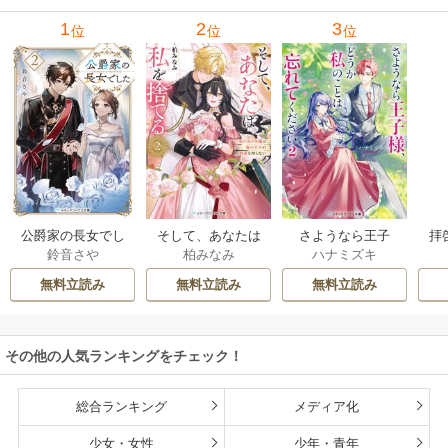
1
2
3
位
位
位
公爵家の長女でし
そして、あなたは
さようなら王子
拝
鈴音さや
柏みなみ
ハナミズキ
た
私を捨てる
様、どうか私のこ
様
とは忘れてくださ
無料立読み
無料立読み
無料立読み
い
その他の人気ランキングをチェック！
総合ランキング
メディア化
少女・女性
少年・青年