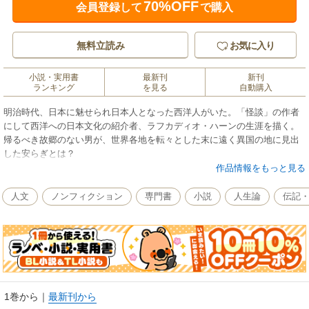
70%OFF
会員登録して
で購入
無料立読み
お気に入り
小説・実用書
最新刊
新刊
ランキング
を見る
自動購入
明治時代、日本に魅せられ日本人となった西洋人がいた。「怪談」の作者
にして西洋への日本文化の紹介者、ラフカディオ・ハーンの生涯を描く。
帰るべき故郷のない男が、世界各地を転々とした末に遠く異国の地に見出
した安らぎとは？
作品情報をもっと見る
人文
ノンフィクション
専門書
小説
人生論
伝記
1巻から
｜
最新刊から