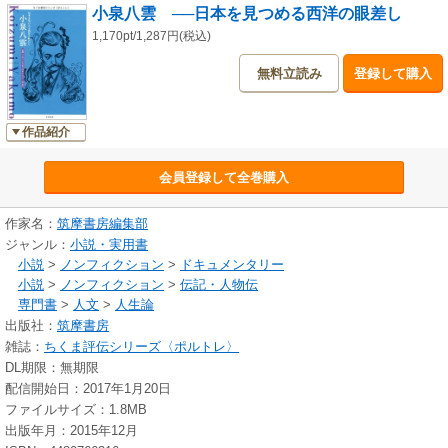
小泉八雲 ──日本を見つめる西洋の眼差し
1,170pt/1,287円(税込)
無料立読み
登録して購入
作品紹介
会員登録して全巻購入
作家名：
筑摩書房編集部
ジャンル：
小説・実用書
小説
>
ノンフィクション
>
ドキュメンタリー
小説
>
ノンフィクション
>
伝記・人物伝
専門書
>
人文
>
人生論
出版社：
筑摩書房
雑誌：
ちくま評伝シリーズ〈ポルトレ〉
DL期限：無期限
配信開始日：2017年1月20日
ファイルサイズ：1.8MB
出版年月：2015年12月