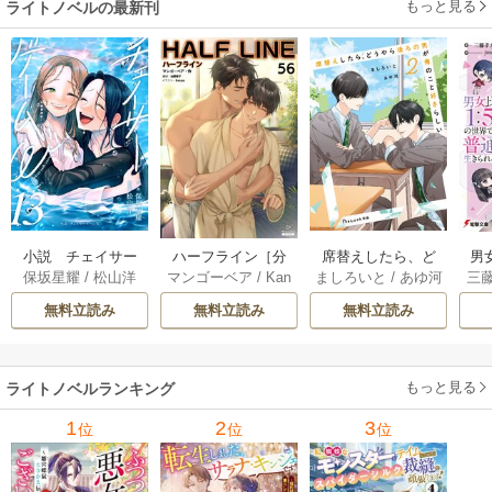
もっと見る
ライトノベルの最新刊
小説 チェイサー
席替えしたら、ど
男
ハーフライン［分
保坂星耀
/
松山洋
ましろいと
/
あゆ河
三
マンゴーベア
/
Kan
ゲームW 13巻
うやら後ろの男が
で
冊版] 56巻
apy
/
加藤智子
俺のこと好きらし
れる
無料立読み
無料立読み
無料立読み
い 2巻
もっと見る
ライトノベルランキング
1
2
3
位
位
位