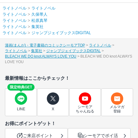
ライトノベル
>
ライトノベル
ライトノベル
>
久保帯人
ライトノベル
>
松原真琴
ライトノベル
>
集英社
ライトノベル
>
ジャンプジェイブックスDIGITAL
漫画(まんが)・電子書籍のコミックシーモアTOP
ライトノベル
ライトノベル
集英社
ジャンプジェイブックスDIGITAL
BLEACH WE DO knot ALWAYS LOVE YOU
BLEACH WE DO knot ALWAYS
LOVE YOU
最新情報はここからチェック！
限定特典GET
シーモア
メルマガ
LINE
X
ちゃんねる
登録
お得にポイントゲット！
ご来店ポイント
シーモアでポイ活