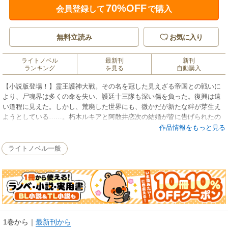
70%OFF
会員登録して
で購入
無料立読み
お気に入り
ライトノベル
最新刊
新刊
ランキング
を見る
自動購入
【小説版登場！】霊王護神大戦。その名を冠した見えざる帝国との戦いに
より、尸魂界は多くの命を失い、護廷十三隊も深い傷を負った。復興は遠
い道程に見えた。しかし、荒廃した世界にも、微かだが新たな絆が芽生え
ようとしている……。朽木ルキアと阿散井恋次の結婚が皆に告げられたの
だ。 最終回に至る物語がここに明かされる!!
作品情報をもっと見る
ライトノベル一般
1巻から
｜
最新刊から