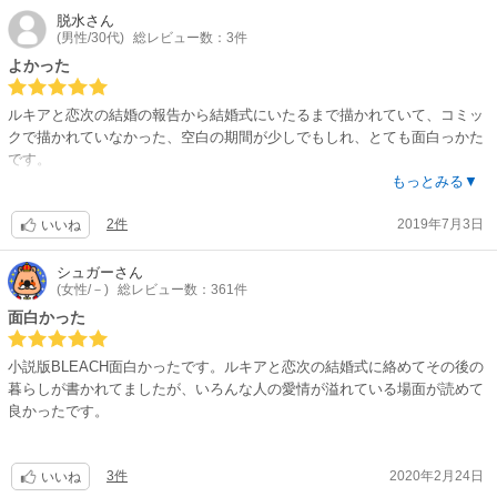
脱水
さん
(男性/30代)
総レビュー数：3件
よかった
ルキアと恋次の結婚の報告から結婚式にいたるまで描かれていて、コミッ
クで描かれていなかった、空白の期間が少しでもしれ、とても面白っかた
です。
ラストシーンの続きもとても気になります。
もっとみる▼
2件
2019年7月3日
いいね
シュガー
さん
(女性/－)
総レビュー数：361件
面白かった
小説版BLEACH面白かったです。ルキアと恋次の結婚式に絡めてその後の
暮らしが書かれてましたが、いろんな人の愛情が溢れている場面が読めて
良かったです。
3件
2020年2月24日
いいね