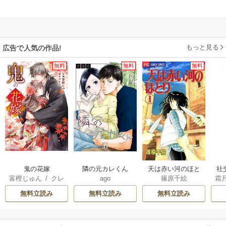
もっと見る
広告で人気の作品!
無料
無料
無料
鬼の花嫁
隣の元カレくん
天は赤い河のほと
社
富樫じゅん
/
クレ
ago
篠原千絵
霜
り
ば
ハ
辺
無料立読み
無料立読み
無料立読み
折
任