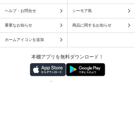
ヘルプ・お問合せ
シーモア島
重要なお知らせ
商品に関するお知らせ
ホームアイコンを追加
本棚アプリを無料ダウンロード！
本棚アプリについて
このサイトについて
推奨環境
利用規約
ISBN検索
プライバシーポリシー
情報セキュリティーポリシー
特定商取引法に基づく表示
安心してお使いいただくために
ABJマークは、この電子書店・電子書籍配信サービスが、 著作権者からコンテ
ンツ使用許諾を得た正規版配信サービスであることを示す登録商標（登録番号
第6091713号）です。 詳しくは［ABJマーク］または［電子出版制作・流通協
議会］で検索してください。