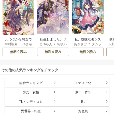
転生しました、サ
私、蜘蛛なモンス
側
ふつつかな悪女で
まゆらん
/
匈歌ハ
あきさけ
/
タムラ
火
中村颯希
/
ゆき哉
ラナ・キンジェで
ターをテイムした
はございますが
トリ
ヨウ
す。ごきげんよ
ので、スパイダー
無料立読み
無料立読み
無料立読み
う。
シルクで裁縫を頑
張ります
その他の人気ランキングをチェック！
総合ランキング
メディア化
少女・女性
少年・青年
TL・レディコミ
BL
異世界・転生
お色気