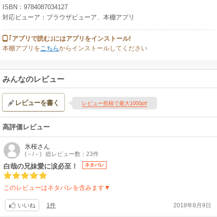
ISBN：9784087034127
対応ビューア：ブラウザビューア、本棚アプリ
｢アプリで読む｣にはアプリをインストール!
本棚アプリを
こちら
からインストールしてください
みんなのレビュー
レビューを書く
レビュー投稿で最大1000pt!
高評価レビュー
氷桜
さん
(－/－)
総レビュー数：23件
白哉の兄妹愛に涙必至！
ネタバレ
このレビューはネタバレを含みます▼
1件
2018年8月9日
いいね