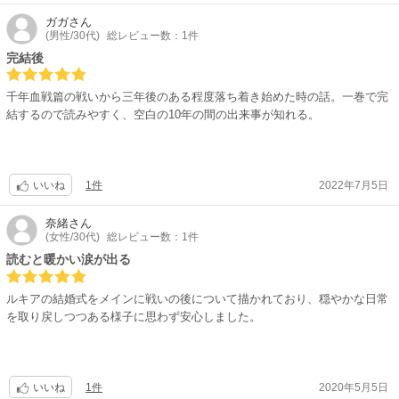
ガガ
さん
(男性/30代)
総レビュー数：1件
完結後
千年血戦篇の戦いから三年後のある程度落ち着き始めた時の話。一巻で完
結するので読みやすく、空白の10年の間の出来事が知れる。
1件
2022年7月5日
いいね
奈緒
さん
(女性/30代)
総レビュー数：1件
読むと暖かい涙が出る
ルキアの結婚式をメインに戦いの後について描かれており、穏やかな日常
を取り戻しつつある様子に思わず安心しました。
1件
2020年5月5日
いいね