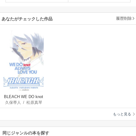
履歴削除
あなたがチェックした作品
BLEACH WE DO knot
久保帯人
/
松原真琴
ALWAYS LOVE YOU
もっと見る
同じジャンルの本を探す