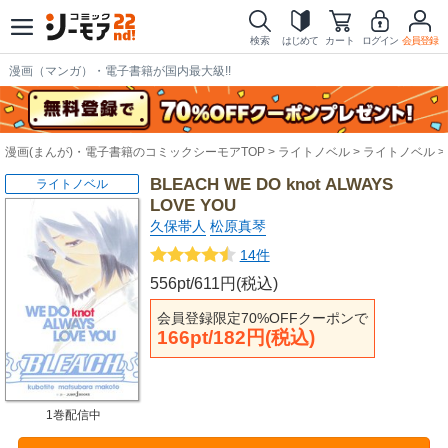
検索
はじめて
カート
ログイン
会員登録
漫画（マンガ）・電子書籍が国内最大級!!
漫画(まんが)・電子書籍のコミックシーモアTOP
ライトノベル
ライトノベル
BLEACH WE DO knot ALWAYS
ライトノベル
LOVE YOU
久保帯人
松原真琴
14件
556pt/611円(税込)
会員登録限定70%OFFクーポンで
166pt/182円(税込)
1巻配信中