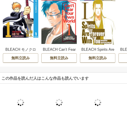
BLEACH モノクロ
BLEACH Can’t Fear
BLEACH Spirits Are
BL
版
Your Own World
Forever With You
EY
無料立読み
無料立読み
無料立読み
この作品を読んだ人はこんな作品も読んでいます