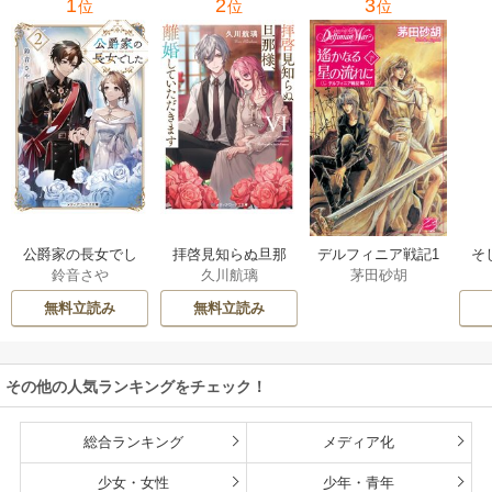
1
2
3
位
位
位
公爵家の長女でし
拝啓見知らぬ旦那
そ
デルフィニア戦記1
鈴音さや
久川航璃
茅田砂胡
た
様、離婚していた
だきます
無料立読み
無料立読み
その他の人気ランキングをチェック！
総合ランキング
メディア化
少女・女性
少年・青年