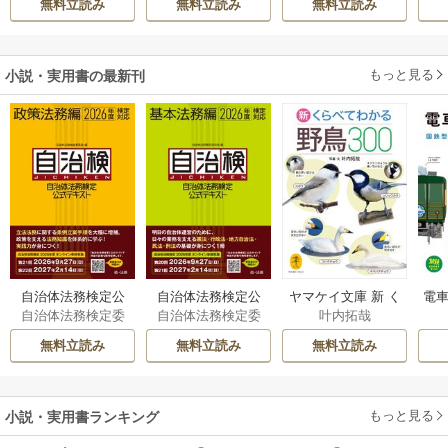
無料立読み
無料立読み
無料立読み
溺愛されています
伝～
もっと見る
小説・実用書の最新刊
自治体法務検定公
自治体法務検定公
ヤマケイ文庫 新 く
電車
自治体法務検定委
自治体法務検定委
叶内拓哉
式テキスト 政策
式テキスト 基本
らべてわかる野鳥3
型
員会
員会
法務編 ２０２６
法務編 ２０２６
00 1巻
無料立読み
無料立読み
無料立読み
年度検定対応 1巻
年度検定対応 1巻
もっと見る
小説・実用書ランキング