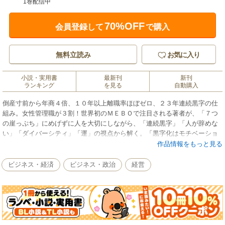
1巻配信中
70%OFF
会員登録して
で購入
無料立読み
お気に入り
小説・実用書
最新刊
新刊
ランキング
を見る
自動購入
倒産寸前から年商４倍、１０年以上離職率ほぼゼロ、２３年連続黒字の仕
組み。女性管理職が３割！世界初のＭＥＢＯで注目される著者が、「７つ
の崖っぷち」にめげずに人を大切にしながら、「連続黒字」「人が辞めな
い」「ダイバーシティ」「運」の視点から解く。「黒字化はモチベーショ
ンが１０割」の理由とは？
作品情報をもっと見る
ビジネス・経済
ビジネス・政治
経営