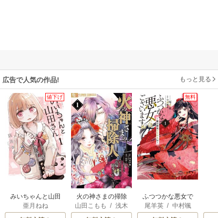
もっと見る
広告で人気の作品!
値下げ
無料
みいちゃんと山田
火の神さまの掃除
ふつつかな悪女で
亜月ねね
山田こもも
/
浅木
尾羊英
/
中村颯
さん
人ですが、いつの
はございますが ～
伊都
/
SNC
希
/
ゆき哉
間にか花嫁として
雛宮蝶鼠とりかえ