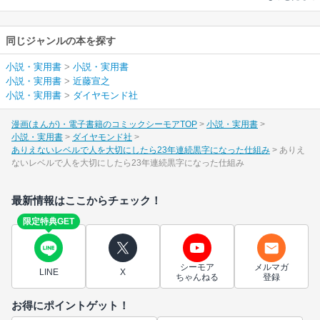
同じジャンルの本を探す
小説・実用書
>
小説・実用書
小説・実用書
>
近藤宣之
小説・実用書
>
ダイヤモンド社
漫画(まんが)・電子書籍のコミックシーモアTOP
小説・実用書
小説・実用書
ダイヤモンド社
ありえないレベルで人を大切にしたら23年連続黒字になった仕組み
ありえ
ないレベルで人を大切にしたら23年連続黒字になった仕組み
最新情報はここからチェック！
限定特典GET
シーモア
メルマガ
LINE
X
ちゃんねる
登録
お得にポイントゲット！