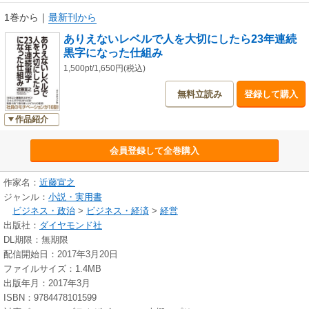
1巻から
｜
最新刊から
ありえないレベルで人を大切にしたら23年連続
黒字になった仕組み
1,500pt/1,650円(税込)
無料立読み
登録して購入
作品紹介
会員登録して全巻購入
作家名：
近藤宣之
ジャンル：
小説・実用書
ビジネス・政治
>
ビジネス・経済
>
経営
出版社：
ダイヤモンド社
DL期限：無期限
配信開始日：2017年3月20日
ファイルサイズ：1.4MB
出版年月：2017年3月
ISBN：9784478101599