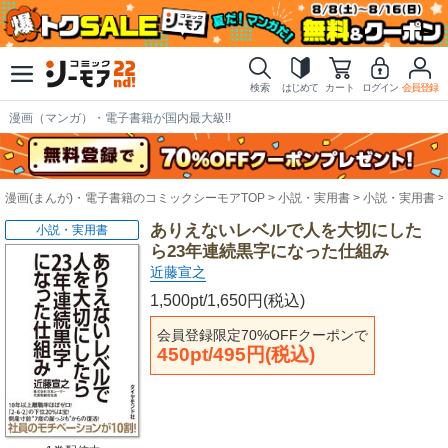
検索
はじめて
カート
ログイン
会員登録
漫画（マンガ）・電子書籍が国内最大級!!
漫画(まんが)・電子書籍のコミックシーモアTOP
小説・実用書
小説・実用書
ありえないレベルで人を大切にした
小説・実用書
ら23年連続黒字になった仕組み
近藤宣之
1,500pt/1,650円(税込)
会員登録限定70%OFFクーポンで
450pt/495円(税込)