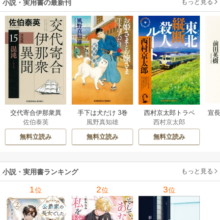
もっと見る
小説・実用書の最新刊
交代寄合伊那衆異
手下は犬だけ 3巻
西村京太郎トラベ
宣長
佐伯泰英
風野真知雄
西村京太郎
聞 15巻
ルミステリー・セ
レクション 2巻
無料立読み
無料立読み
無料立読み
もっと見る
小説・実用書ランキング
1
2
3
位
位
位