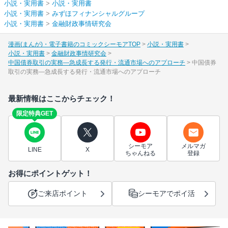
小説・実用書
>
小説・実用書
小説・実用書
>
みずほフィナンシャルグループ
小説・実用書
>
金融財政事情研究会
漫画(まんが)・電子書籍のコミックシーモアTOP
小説・実用書
小説・実用書
金融財政事情研究会
中国債券取引の実務―急成長する発行・流通市場へのアプローチ
中国債券
取引の実務―急成長する発行・流通市場へのアプローチ
最新情報はここからチェック！
限定特典GET
シーモア
メルマガ
LINE
X
ちゃんねる
登録
お得にポイントゲット！
ご来店ポイント
シーモアでポイ活