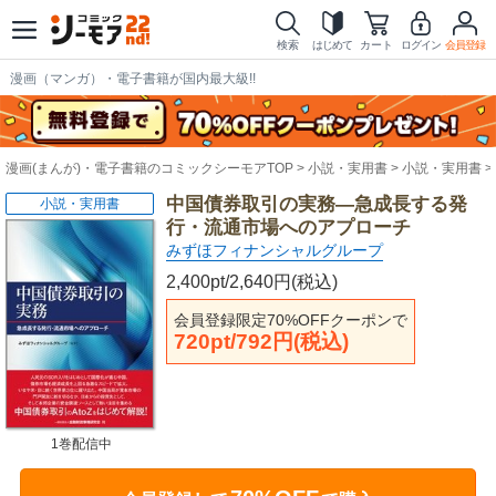
検索
はじめて
カート
ログイン
会員登録
漫画（マンガ）・電子書籍が国内最大級!!
漫画(まんが)・電子書籍のコミックシーモアTOP
小説・実用書
小説・実用書
中国債券取引の実務―急成長する発
小説・実用書
行・流通市場へのアプローチ
みずほフィナンシャルグループ
2,400pt/2,640円(税込)
会員登録限定70%OFFクーポンで
720pt/792円(税込)
1巻配信中