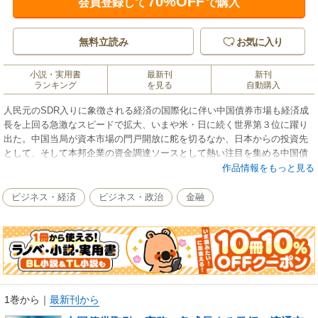
70%OFF
会員登録して
で購入
無料立読み
お気に入り
小説・実用書
最新刊
新刊
ランキング
を見る
自動購入
人民元のSDR入りに象徴される経済の国際化に伴い中国債券市場も経済成
長を上回る急激なスピードで拡大、いまや米・日に続く世界第３位に躍り
出た。中国当局が資本市場の門戸開放に舵を切るなか、日本からの投資先
として、そして本邦企業の資金調達ソースとして熱い注目を集める中国債
券取引のAtoZを、みずほフィナンシャルグループの日中の実務家チームが
作品情報をもっと見る
わかりやすく解説する。
ビジネス・経済
ビジネス・政治
金融
1巻から
｜
最新刊から