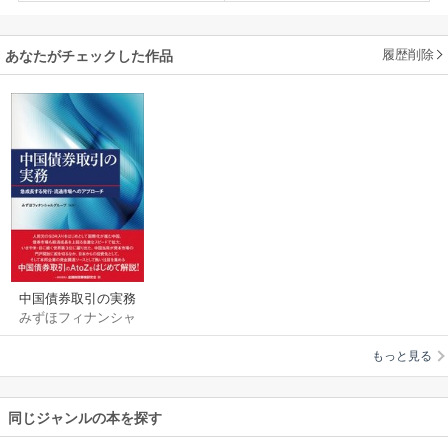
履歴削除
あなたがチェックした作品
中国債券取引の実務
みずほフィナンシャ
―急成長する発行・
ルグループ
流通市場へのアプロ
もっと見る
ーチ
同じジャンルの本を探す