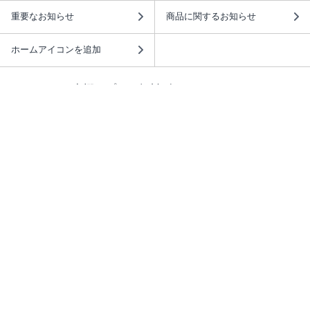
重要なお知らせ
商品に関するお知らせ
ホームアイコンを追加
本棚アプリを無料ダウンロード！
本棚アプリについて
このサイトについて
推奨環境
利用規約
ISBN検索
プライバシーポリシー
情報セキュリティーポリシー
特定商取引法に基づく表示
安心してお使いいただくために
ABJマークは、この電子書店・電子書籍配信サービスが、 著作権者からコンテ
ンツ使用許諾を得た正規版配信サービスであることを示す登録商標（登録番号
第6091713号）です。 詳しくは［ABJマーク］または［電子出版制作・流通協
議会］で検索してください。
(C)NTTソルマーレ