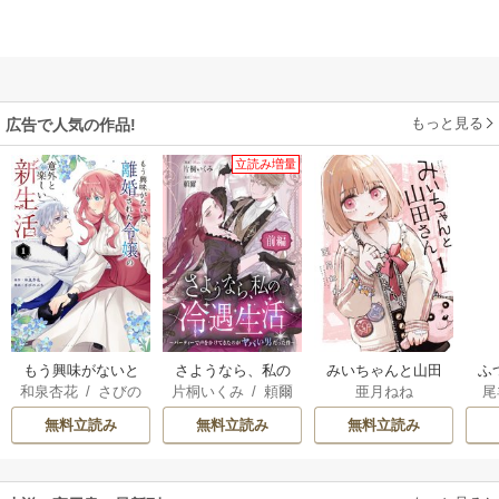
もっと見る
広告で人気の作品!
立読み増量
もう興味がないと
さようなら、私の
みいちゃんと山田
ふ
和泉杏花
/
さびの
片桐いくみ
/
頼爾
亜月ねね
尾
離婚された令嬢の
冷遇生活 ～パーテ
さん
は
ぶち
意外と楽しい新生
ィーで声をかけて
雛
無料立読み
無料立読み
無料立読み
活
きたのがヤバい男
だった件