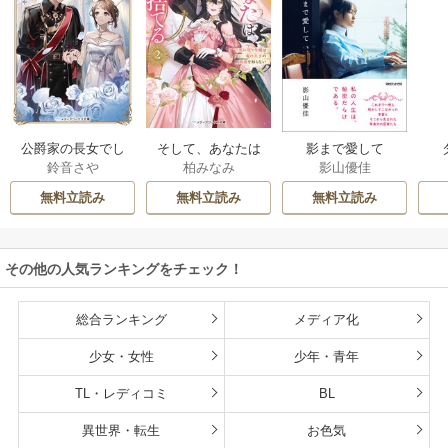
公爵家の長女でし
そして、あなたは
影まで愛して
鈴音さや
柏みなみ
影山優佳
た
私を捨てる
無料立読み
無料立読み
無料立読み
その他の人気ランキングをチェック！
総合ランキング
メディア化
少女・女性
少年・青年
TL・レディコミ
BL
異世界・転生
お色気