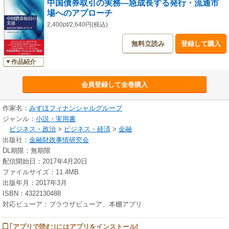
中国債券取引の実務―急成長する発行・流通市
場へのアプローチ
2,400pt/2,640円(税込)
無料立読み
登録して購入
作品紹介
会員登録して全巻購入
作家名：
みずほフィナンシャルグループ
ジャンル：
小説・実用書
ビジネス・政治
>
ビジネス・経済
>
金融
出版社：
金融財政事情研究会
DL期限：無期限
配信開始日：2017年4月20日
ファイルサイズ：11.4MB
出版年月：2017年3月
ISBN：4322130488
対応ビューア：ブラウザビューア、本棚アプリ
｢アプリで読む｣にはアプリをインストール!