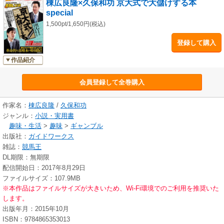
棟広良隆×久保和功 京大式で大儲けする本
主な内容
special
●京大式 馬券の買い方クリニック
●棟広×久保の有力馬スペシャルレヴュー
1,500pt/1,650円(税込)
●秋のG1 京大式適性スコープ&徹底攻略
登録して購入
●特別収録 JBC&東京大賞典で勝つ！
作品紹介
会員登録して全巻購入
作家名：
棟広良隆
/
久保和功
ジャンル：
小説・実用書
趣味・生活
>
趣味
>
ギャンブル
出版社：
ガイドワークス
雑誌：
競馬王
DL期限：無期限
配信開始日：2017年8月29日
ファイルサイズ：107.9MB
※本作品はファイルサイズが大きいため、Wi-Fi環境でのご利用を推奨いた
します。
出版年月：2015年10月
ISBN：9784865353013