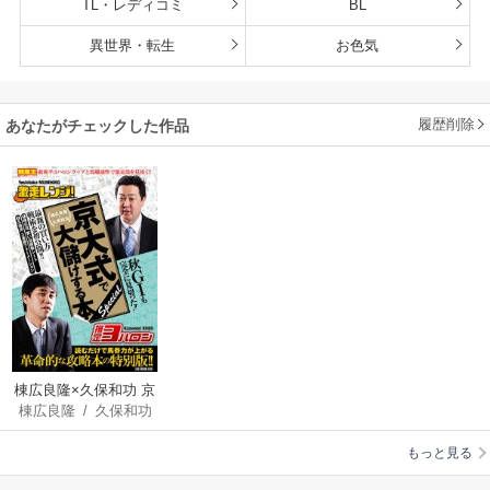
TL・レディコミ
BL
異世界・転生
お色気
履歴削除
あなたがチェックした作品
棟広良隆×久保和功 京
棟広良隆
/
久保和功
大式で大儲けする本
special
もっと見る