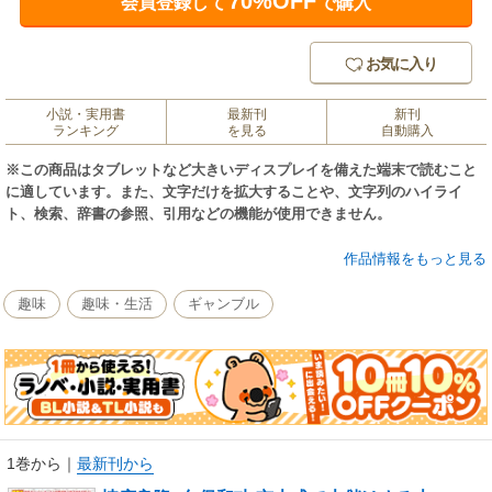
70%OFF
会員登録して
で購入
お気に入り
小説・実用書
最新刊
新刊
ランキング
を見る
自動購入
※この商品はタブレットなど大きいディスプレイを備えた端末で読むこと
に適しています。また、文字だけを拡大することや、文字列のハイライ
ト、検索、辞書の参照、引用などの機能が使用できません。
『激走レンジ！』棟広良隆と『推定3ハロン』久保和功がタッグを組んで話
作品情報をもっと見る
題を集めた『京大式で大儲けする本』の続編が登場。二人の得意分野であ
る「馬券の買い方」についてはもちろん、前作で大評判となったG1徹底攻
趣味
趣味・生活
ギャンブル
略も収録。中央競馬のG1レースだけでなく、JBCおよび東京大賞典につい
ても激論を交わしています。
「馬券も受験もテクニックだ！」と言い切る京都大学出身の馬券師2人によ
る、競馬に強くなるためのノウハウが詰まった一冊。馬券の買い方を勉強
し直したい人、秋のG1レースで手っ取り早く儲けたい人、秋競馬を乗り切
るための地力をつけたい人にオススメします！
1巻から
｜
最新刊から