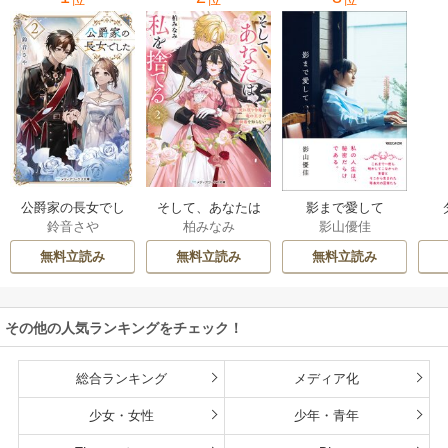
公爵家の長女でし
そして、あなたは
影まで愛して
鈴音さや
柏みなみ
影山優佳
た
私を捨てる
無料立読み
無料立読み
無料立読み
その他の人気ランキングをチェック！
総合ランキング
メディア化
少女・女性
少年・青年