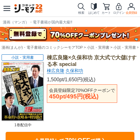
検索
はじめて
カート
ログイン
会員登録
漫画（マンガ）・電子書籍が国内最大級!!
漫画(まんが)・電子書籍のコミックシーモアTOP
小説・実用書
小説・実用書
棟広良隆×久保和功 京大式で大儲けす
小説・実用書
る本 special
棟広良隆
久保和功
1,500pt/1,650円(税込)
会員登録限定70%OFFクーポンで
450pt/495円(税込)
1巻配信中