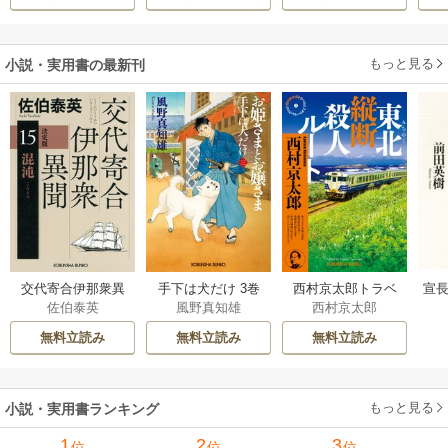
溺愛してくれてい
きたのがヤバい男
ます～
だった件
もっと見る
小説・実用書の最新刊
交代寄合伊那衆異
手下は犬だけ 3巻
西村京太郎トラベ
宣長
佐伯泰英
風野真知雄
西村京太郎
聞 15巻
ルミステリー・セ
レクション 2巻
無料立読み
無料立読み
無料立読み
もっと見る
小説・実用書ランキング
1
2
3
位
位
位