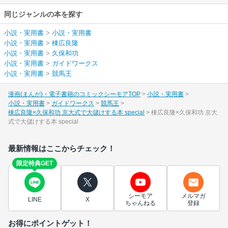
同じジャンルの本を探す
小説・実用書
>
小説・実用書
小説・実用書
>
棟広良隆
小説・実用書
>
久保和功
小説・実用書
>
ガイドワークス
小説・実用書
>
競馬王
漫画(まんが)・電子書籍のコミックシーモアTOP
小説・実用書
小説・実用書
ガイドワークス
競馬王
棟広良隆×久保和功 京大式で大儲けする本 special
棟広良隆×久保和功 京大
式で大儲けする本 special
最新情報はここからチェック！
限定特典GET
シーモア
メルマガ
LINE
X
ちゃんねる
登録
お得にポイントゲット！