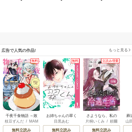
もっと見る
広告で人気の作品!
無料
無料
立読み増量
千夜千食物語 ～敗
お姉ちゃんの翠く
さようなら、私の
葬
枝豆ずんだ
/
MAM
目黒あむ
片桐いくみ
/
頼爾
山
国の姫ですが氷の
ん
冷遇生活 ～パーテ
AKOTO
/
鴉羽凛燈
皇子殿下がどうも
ィーで声をかけて
無料立読み
無料立読み
無料立読み