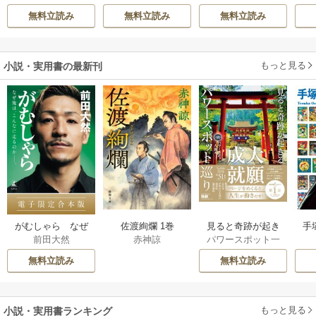
希
/
ゆき哉
げは
/
くろでこ
宗
/
転
雛宮蝶鼠とりかえ
ら気に入られまし
無料立読み
無料立読み
無料立読み
伝～
た
もっと見る
小説・実用書の最新刊
佐渡絢爛 1巻
見ると奇跡が起き
手
がむしゃら なぜ
赤神諒
パワースポット一
前田大然
る 大願成就パワー
増
俺は、こんなに走
人旅
スポット巡り 1巻
るのか——。【電
無料立読み
無料立読み
子限定合本版】 1巻
もっと見る
小説・実用書ランキング