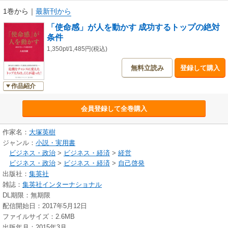
1巻から
｜
最新刊から
「使命感」が人を動かす 成功するトップの絶対
条件
1,350pt/1,485円(税込)
無料立読み
登録して購入
作品紹介
会員登録して全巻購入
作家名：
大塚英樹
ジャンル：
小説・実用書
ビジネス・政治
>
ビジネス・経済
>
経営
ビジネス・政治
>
ビジネス・経済
>
自己啓発
出版社：
集英社
雑誌：
集英社インターナショナル
DL期限：無期限
配信開始日：2017年5月12日
ファイルサイズ：2.6MB
出版年月：2015年3月