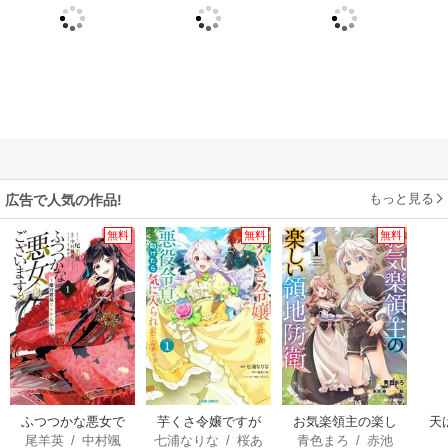
もっと見る
広告で人気の作品!
無料
無料
無料
ふつつかな悪女で
芋くさ令嬢ですが
お気楽領主の楽し
天
尾羊英
/
中村颯
七浦なりな
/
桜あ
青色まろ
/
赤池
はございますが ～
悪役令息を助けた
い領地防衛