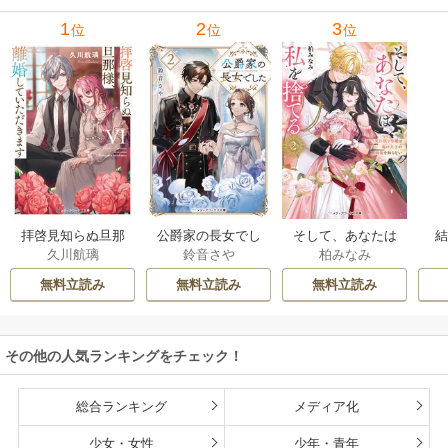
1
2
3
位
位
位
拝啓見知らぬ旦那
公爵家の長女でし
そして、あなたは
久川航璃
鈴音さや
柏みなみ
様、離婚していた
た
私を捨てる
だきます
無料立読み
無料立読み
無料立読み
その他の人気ランキングをチェック！
総合ランキング
メディア化
少女・女性
少年・青年