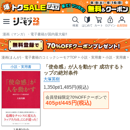
検索
はじめて
カート
ログイン
会員登録
漫画（マンガ）・電子書籍が国内最大級!!
漫画(まんが)・電子書籍のコミックシーモアTOP
小説・実用書
小説・実用書
「使命感」が人を動かす 成功するト
小説・実用書
ップの絶対条件
大塚英樹
1,350pt/1,485円(税込)
会員登録限定70%OFFクーポンで
405pt/445円(税込)