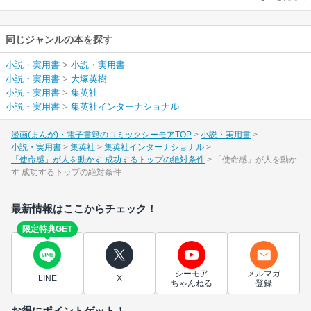
同じジャンルの本を探す
小説・実用書
>
小説・実用書
小説・実用書
>
大塚英樹
小説・実用書
>
集英社
小説・実用書
>
集英社インターナショナル
漫画(まんが)・電子書籍のコミックシーモアTOP
小説・実用書
小説・実用書
集英社
集英社インターナショナル
「使命感」が人を動かす 成功するトップの絶対条件
「使命感」が人を動か
す 成功するトップの絶対条件
最新情報はここからチェック！
限定特典GET
シーモア
メルマガ
LINE
X
ちゃんねる
登録
お得にポイントゲット！