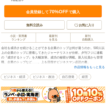
1巻配信中
70%OFF
会員登録して
で購入
無料立読み
お気に入り
小説・実用書
最新刊
新刊
ランキング
を見る
自動購入
会社を成功させ続けることができる企業のトップは何が違うのか。500人以
上の企業のトップに密着してきたジャーナリストが分析。夕刊フジに連載
の『成功するトップ』を大幅加筆。成功の秘密が満載。新入社員から管理
職、企業のトップなど……。上を目指すビジネスマン必読の書。
作品情報をもっと見る
ビジネス・経済
ビジネス・政治
自己啓発
経営