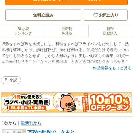
無料立読み
お気に入り
BL小説
最新刊
新刊
ランキング
を見る
自動購入
掃除をすれば床を水浸しにし、料理をすればフライパンをだめにして、洗
濯機は破壊しかけ、歩けば転び、座れば倒れる。欠点だらけで過去につい
てなにも語ろうとせず、しかし人形のように美しい顔立ちの青年、羽賀一
葉の面倒を見ることになった相模瑠璃。ときどき口の端を引きつらせるこ
ともあるが、無邪気な一葉に癒しを感じていたある日、「きみならいい
作品情報をもっと見る
よ」と彼に押し倒されてしまう。そのままなし崩し的に一葉を抱いた瑠璃
は、翌日、なにごともなかったように振舞う彼に疑問を抱く。気持ちがす
BL小説
れ違っていく中、一葉の過去を知る男、科技が現れて――。世話焼き大学
生×謎多き美青年の、甘い恋物語！
1巻から
｜
最新刊から
万彩の世界で、きみと