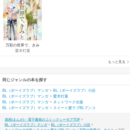
万彩の世界で、きみ
愛木灯菓
と
もっと見る
同じジャンルの本を探す
BL（ボーイズラブ）マンガ
>
BL（ボーイズラブ）小説
BL（ボーイズラブ）マンガ
>
愛木灯菓
BL（ボーイズラブ）マンガ
>
ネットワーク出版
BL（ボーイズラブ）マンガ
>
スイート蜜ラブBLブンコ
漫画(まんが)・電子書籍のコミックシーモアTOP
BL（ボーイズラブ）マンガ
BL（ボーイズラブ）小説
ネットワーク出版
スイート蜜ラブBLブンコ
万彩の世界で、きみと
万彩