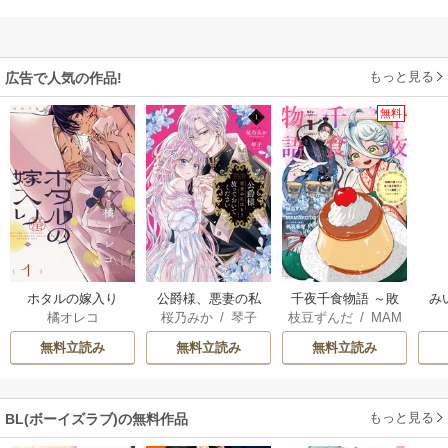
もっと見る
広告で人気の作品!
無料
ホタルの嫁入り
公爵様、悪妻の私
千夜千食物語 ～敗
み
橘オレコ
桜乃みか
/
琴子
枝豆ずんだ
/
MAM
はもう放っておい
国の姫ですが氷の
AKOTO
/
鴉羽凛燈
てください
皇子殿下がどうも
無料立読み
無料立読み
無料立読み
溺愛してくれてい
ます～
もっと見る
BL(ボーイズラブ)の無料作品