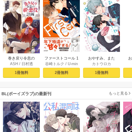
おやすみ、また
巻き戻り令息の
ファーストコール 1
カトウロカ
ASH
/
日村透
谷崎トルク
/
U-min
ね。ましろくん。
ね。
脱・悪役計画１
～童貞外科医、年
【電子限定漫画付
下ヤクザの嫁にさ
1冊無料
1冊無料
2冊無料
き】
れそうです！～
【単行本版(シーモ
ア限定描き下ろし
もっと見る
BL(ボーイズラブ)の最新刊
付き)】