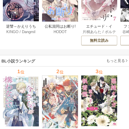
逆讐～かえりうち
エチュード・イ
フ
公私混同はお断り!
KINGO
/
Dangmil
片桐あらた
/
ボルテ
谷
HODOT
～【タテヨミ】 36
ン・ザ・ルーム[Blu
～
【タテヨミ】 67巻
ージ
巻
Mellow] 7巻
下
無料立読み
【
ア
もっと見る
BL小説ランキング
1
2
3
位
位
位