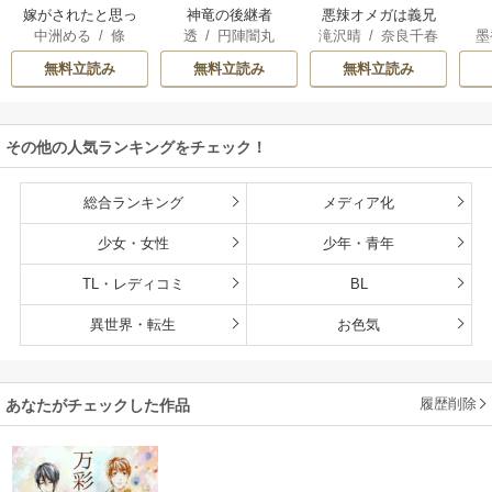
嫁がされたと思っ
神竜の後継者
悪辣オメガは義兄
中洲める
/
條
透
/
円陣闇丸
滝沢晴
/
奈良千春
墨
たら放置されたの
公爵の重すぎる執
馨
で、好きに暮らし
着愛に溺れる
無料立読み
無料立読み
無料立読み
ます。だから今さ
ら構わないでくだ
さい、辺境伯さま
その他の人気ランキングをチェック！
総合ランキング
メディア化
少女・女性
少年・青年
TL・レディコミ
BL
異世界・転生
お色気
履歴削除
あなたがチェックした作品