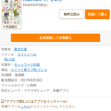
500pt/550円(税込)
無料立読み
登録して購入
作品紹介
会員登録して全巻購入
作家名：
愛木灯菓
ジャンル：
ライトノベル
BL小説
出版社：
ネットワーク出版
雑誌：
スイート蜜ラブBLブンコ
DL期限：無期限
配信開始日：2017年8月19日
ファイルサイズ：1.0MB
対応ビューア：ブラウザビューア、本棚アプリ
｢アプリで読む｣にはアプリをインストール!
本棚アプリを
こちら
からインストールしてください