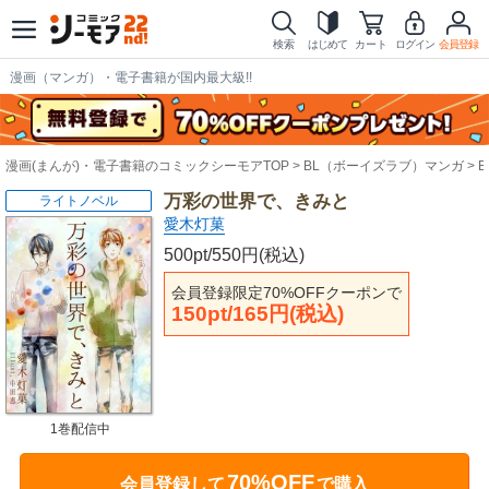
検索
はじめて
カート
ログイン
会員登録
漫画（マンガ）・電子書籍が国内最大級!!
漫画(まんが)・電子書籍のコミックシーモアTOP
BL（ボーイズラブ）マンガ
万彩の世界で、きみと
ライトノベル
愛木灯菓
500pt/550円(税込)
会員登録限定70%OFFクーポンで
150pt/165円(税込)
1巻配信中
70%OFF
会員登録して
で購入