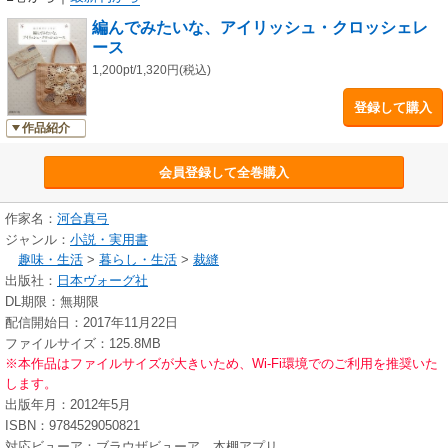
編んでみたいな、アイリッシュ・クロッシェレ
ース
※本書は同名の出版物（紙版）を電子化したものです。一部、紙版と掲載
内容が異なる場合がございます。
1,200pt/1,320円(税込)
※本書の全部または一部を無断で複製、転載、改ざん、公衆送信するこ
登録して購入
と、及び有償無償にかかわらず、本データを第三者に譲渡することを禁じ
作品紹介
ます。
※本書に掲載された作品等の著作権は、作者、デザイナー等著作権者に帰
属します。
会員登録して全巻購入
※電子書籍の仕様により、本書に掲載している図案・型紙は、印刷・コピ
ー・複製して利用することはできません。
作家名：
河合真弓
※実物大とは、紙版に掲載された際のサイズです。
ジャンル：
小説・実用書
※本書に記載されている寸法、倍率は、お使いの端末や表示倍率により記
趣味・生活
>
暮らし・生活
>
裁縫
載されている寸法・倍率とは異なった表示となります。
出版社：
日本ヴォーグ社
※掲載情報は、紙版発売当時の情報です。
DL期限：無期限
配信開始日：2017年11月22日
ファイルサイズ：125.8MB
※本作品はファイルサイズが大きいため、Wi-Fi環境でのご利用を推奨いた
します。
出版年月：2012年5月
ISBN：9784529050821
対応ビューア：ブラウザビューア、本棚アプリ