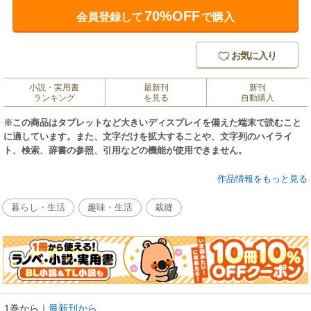
70%OFF
会員登録して
で購入
お気に入り
小説・実用書
最新刊
新刊
ランキング
を見る
自動購入
※この商品はタブレットなど大きいディスプレイを備えた端末で読むこと
に適しています。また、文字だけを拡大することや、文字列のハイライ
ト、検索、辞書の参照、引用などの機能が使用できません。
ニット作家 河合真弓著、初心者向けアイリッシュ・クロッシェレースの作
作品情報をもっと見る
品集。バラの花や葉、シャムロック、ぶどうなどの立体モチーフの編み方
をわかりやすくプロセス解説します。プロセスのモチーフだけでできるコ
暮らし・生活
趣味・生活
裁縫
サージュやシュシュ、ポーチなどの小物から、応用モチーフをつないだ
り、アップリケするバッグやボレロ、ショールなど、約22アイテム・約36
パターンのモチーフに、エジング＆ブレードも提案。モチーフをネット編
みでつなぐレッスンには、エミーグランデのゲージ大編み図と紹介モチー
フの実物大写真を掲載し、オリジナル作品に展開しやすいように工夫しま
した。基礎から応用まで幅広い層に長く楽しんでもらえる1冊です。
1巻から
｜
最新刊から