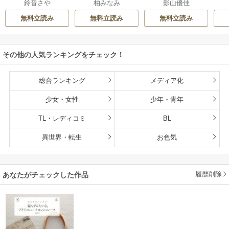
鈴音さや
柏みなみ
影山優佳
た
私を捨てる
無料立読み
無料立読み
無料立読み
その他の人気ランキングをチェック！
総合ランキング
メディア化
少女・女性
少年・青年
TL・レディコミ
BL
異世界・転生
お色気
履歴削除
あなたがチェックした作品