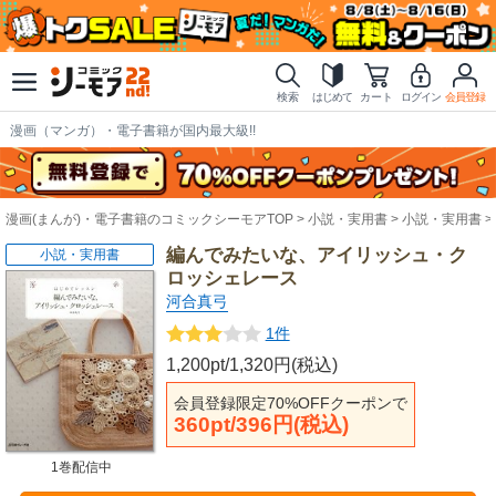
検索
はじめて
カート
ログイン
会員登録
漫画（マンガ）・電子書籍が国内最大級!!
漫画(まんが)・電子書籍のコミックシーモアTOP
小説・実用書
小説・実用書
編んでみたいな、アイリッシュ・ク
小説・実用書
ロッシェレース
河合真弓
1件
1,200pt/1,320円(税込)
会員登録限定70%OFFクーポンで
360pt/396円(税込)
1巻配信中