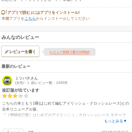
｢アプリで読む｣にはアプリをインストール!
本棚アプリを
こちら
からインストールしてください
みんなのレビュー
レビューを書く
レビュー投稿で最大1000pt!
最新のレビュー
ミツバチ
さん
(女性/－)
総レビュー数：1445件
改訂版が出ています
こちらの本ともう1冊(はじめて編むアイリッシュ・クロッシェレース)との
合本リニューアル版、
『［増補改訂版］はじめてのアイリッシュ・クロッシェレース モチーフ
100』
もっとみる▼
が出版されています。これからご購入をお考えの方はご注意を。