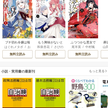
ブチ切れ令嬢は報
もう興味がないと
ふつつかな悪女で
葬
はぐれメタボ
/
お
和泉杏花
/
さびの
尾羊英
/
中村颯
山
復を誓いました。
離婚された令嬢の
はございますが ～
おのいも
/
昌未
ぶち
希
/
ゆき哉
意外と楽しい新生
雛宮蝶鼠とりかえ
無料立読み
無料立読み
無料立読み
活
伝～
もっと見る
小説・実用書の最新刊