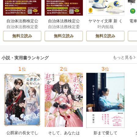
自治体法務検定公
自治体法務検定公
ヤマケイ文庫 新 く
電車
自治体法務検定委
自治体法務検定委
叶内拓哉
式テキスト 政策
式テキスト 基本
らべてわかる野鳥3
型
員会
員会
法務編 ２０２６
法務編 ２０２６
00 1巻
無料立読み
無料立読み
無料立読み
年度検定対応 1巻
年度検定対応 1巻
もっと見る
小説・実用書ランキング
1
2
3
位
位
位
公爵家の長女でし
そして、あなたは
影まで愛して