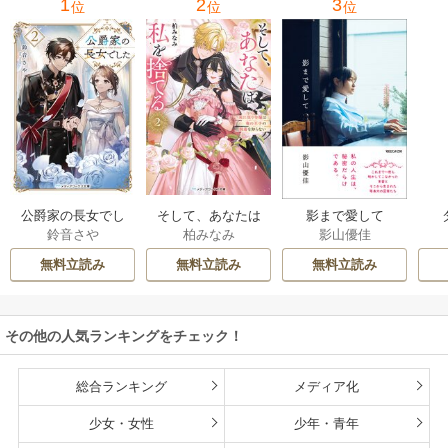
1
2
3
位
位
位
公爵家の長女でし
そして、あなたは
影まで愛して
鈴音さや
柏みなみ
影山優佳
た
私を捨てる
無料立読み
無料立読み
無料立読み
その他の人気ランキングをチェック！
総合ランキング
メディア化
少女・女性
少年・青年