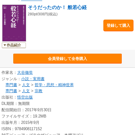
学」 他）
そうだったのか！ 般若心経
280pt/308円(税込)
登録して購入
作品紹介
会員登録して全巻購入
作家名：
大谷徹奘
ジャンル：
小説・実用書
専門書
>
人文
>
哲学・思想・精神世界
専門書
>
人文
>
宗教
出版社：
悟空出版
DL期限：無期限
配信開始日：2017年9月30日
ファイルサイズ：19.2MB
出版年月：2015年9月
ISBN：9784908117152