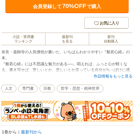
70%OFF
会員登録して
で購入
お気に入り
小説・実用書
最新刊
新刊
ランキング
を見る
自動購入
奈良・薬師寺の人気僧侶が書いた、いちばんわかりやすい『般若心経』の
本。
『般若心経』には不思議な魅力がある──。唱えれば、ふっと心が軽くな
る。書き写せば、苦しいとか、悲しいとか言っている自分がちっぽけに感
じてくる。僧俗を問わず唱えられる“国民のお経”には、「生き方の指針」が
作品情報をもっと見る
示されている。
◎第１部 『般若心経』を読む
人文
専門書
宗教
哲学・思想・精神世界
１．『般若心経』とはどんなお経？
２．観自在菩薩さまは、どのようにして苦しみを克服したのか？
３．苦しみの根元がわかれば、幸せへの道が見えてくる
４．苦しみを取り除くための考え方とは？
５．お釈迦さまの励ましの言葉
◎第２部 玄奘三蔵に学ぶ（玄奘三蔵と私の不思議なご縁。 若き日の玄
奘三蔵が直面したもの。 再び観自在菩薩について。 仏教は「予習
1巻から
｜
最新刊から