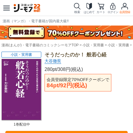
検索
はじめて
カート
ログイン
会員登録
漫画（マンガ）・電子書籍が国内最大級!!
漫画(まんが)・電子書籍のコミックシーモアTOP
小説・実用書
小説・実用書
そうだったのか！ 般若心経
小説・実用書
大谷徹奘
280pt/308円(税込)
会員登録限定70%OFFクーポンで
84pt/92円(税込)
1巻配信中