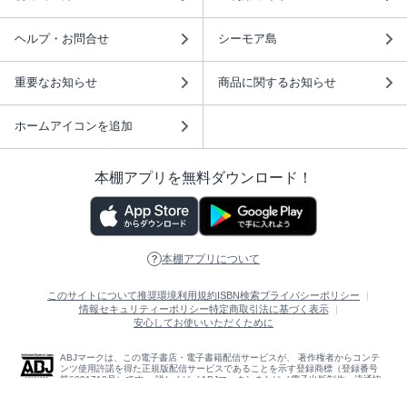
ヘルプ・お問合せ
シーモア島
重要なお知らせ
商品に関するお知らせ
ホームアイコンを追加
本棚アプリを無料ダウンロード！
本棚アプリについて
このサイトについて
推奨環境
利用規約
ISBN検索
プライバシーポリシー
情報セキュリティーポリシー
特定商取引法に基づく表示
安心してお使いいただくために
ABJマークは、この電子書店・電子書籍配信サービスが、 著作権者からコンテ
ンツ使用許諾を得た正規版配信サービスであることを示す登録商標（登録番号
第6091713号）です。 詳しくは［ABJマーク］または［電子出版制作・流通協
議会］で検索してください。