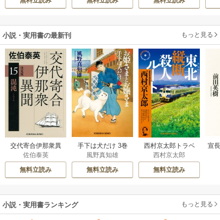
無料立読み
無料立読み
無料立読み
活
もっと見る
小説・実用書の最新刊
交代寄合伊那衆異
手下は犬だけ 3巻
西村京太郎トラベ
宣長
佐伯泰英
風野真知雄
西村京太郎
聞 15巻
ルミステリー・セ
レクション 2巻
無料立読み
無料立読み
無料立読み
もっと見る
小説・実用書ランキング