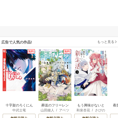
もっと見る
広告で人気の作品!
無料
無料
十字架のろくにん
葬送のフリーレン
もう興味がないと
夜
中武士竜
山田鐘人
/
アベツ
和泉杏花
/
さびの
離婚された令嬢の
は
カサ
ぶち
意外と楽しい新生