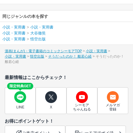
同じジャンルの本を探す
小説・実用書
>
小説・実用書
小説・実用書
>
大谷徹奘
小説・実用書
>
悟空出版
漫画(まんが)・電子書籍のコミックシーモアTOP
小説・実用書
小説・実用書
悟空出版
そうだったのか！ 般若心経
そうだったのか！
般若心経
最新情報はここからチェック！
限定特典GET
シーモア
メルマガ
LINE
X
ちゃんねる
登録
お得にポイントゲット！
ご来店ポイント
シーモアでポイ活