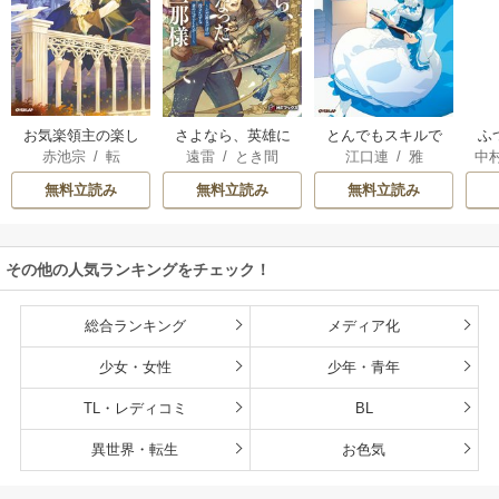
お気楽領主の楽し
さよなら、英雄に
とんでもスキルで
ふ
赤池宗
/
転
遠雷
/
とき間
江口連
/
雅
中
い領地防衛
なった旦那様 ～た
異世界放浪メシ
だ祈るだけの役立
無料立読み
無料立読み
無料立読み
たずな妻のはずで
したが……～
その他の人気ランキングをチェック！
総合ランキング
メディア化
少女・女性
少年・青年
TL・レディコミ
BL
異世界・転生
お色気