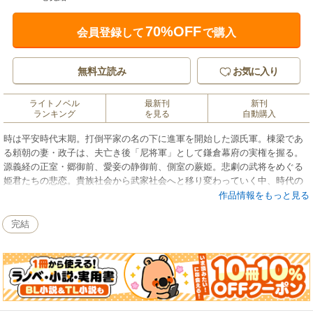
70%OFF
会員登録して
で購入
無料立読み
お気に入り
ライトノベル
最新刊
新刊
ランキング
を見る
自動購入
時は平安時代末期。打倒平家の名の下に進軍を開始した源氏軍。棟梁であ
る頼朝の妻・政子は、夫亡き後「尼将軍」として鎌倉幕府の実権を握る。
源義経の正室・郷御前、愛妾の静御前、側室の蕨姫。悲劇の武将をめぐる
姫君たちの悲恋。貴族社会から武家社会へと移り変わっていく中、時代の
波に翻弄された女たちの波乱の生涯を描く。
作品情報をもっと見る
完結