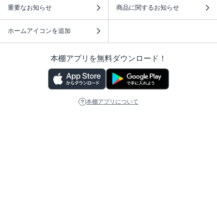
重要なお知らせ
商品に関するお知らせ
ホームアイコンを追加
本棚アプリを無料ダウンロード！
本棚アプリについて
このサイトについて
推奨環境
利用規約
ISBN検索
プライバシーポリシー
情報セキュリティーポリシー
特定商取引法に基づく表示
安心してお使いいただくために
ABJマークは、この電子書店・電子書籍配信サービスが、 著作権者からコンテ
ンツ使用許諾を得た正規版配信サービスであることを示す登録商標（登録番号
第6091713号）です。 詳しくは［ABJマーク］または［電子出版制作・流通協
議会］で検索してください。
(C)NTTソルマーレ