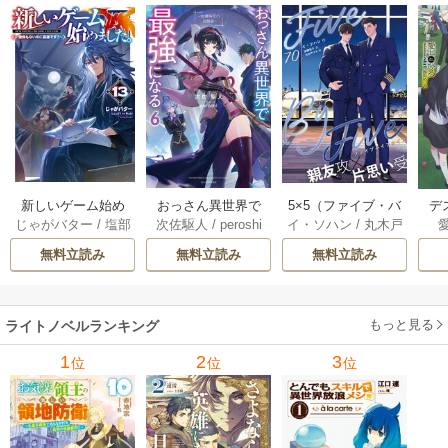
おっさん異世界で
5×5（ファイブ・バ
新しいゲーム始め
デ
次佐駆人
/
peroshi
イ・ソハン
/
丸木戸
じゃがバター
/
塩部
最強になる 6巻
イ・ファイブ）
ました。～使命も
じ
マキ
/
加藤智子
縁
/
りりんら
［分冊版］ 70巻
ないのに最強で
無料立読み
無料立読み
無料立読み
す？～ 13巻
もっと見る
ライトノベルランキング
1
2
3
位
位
位