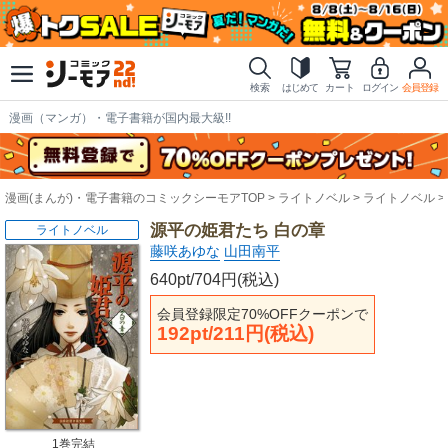
検索
はじめて
カート
ログイン
会員登録
漫画（マンガ）・電子書籍が国内最大級!!
漫画(まんが)・電子書籍のコミックシーモアTOP
ライトノベル
ライトノベル
源平の姫君たち 白の章
ライトノベル
藤咲あゆな
山田南平
640pt/704円(税込)
会員登録限定70%OFFクーポンで
192pt/211円(税込)
1巻完結