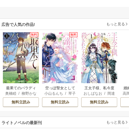
もっと見る
広告で人気の作品!
無料
無料
最果てのパラディ
空っぽ聖女として
王太子様、私今度
婚
奥橋睦
/
柳野かな
小山るんち
/
琴子
おしばなお
/
岡達
高
ン
捨てられたはず
こそあなたに殺さ
っ
た
/
輪くすさが
英茉
/
先崎真琴
の
が、嫁ぎ先の皇帝
れたくないんで
国
無料立読み
無料立読み
無料立読み
陛下に溺愛されて
す！ ～聖女に嵌め
います
られた貧乏令嬢、
二度目は串刺し回
もっと見る
ライトノベルの最新刊
避します！～