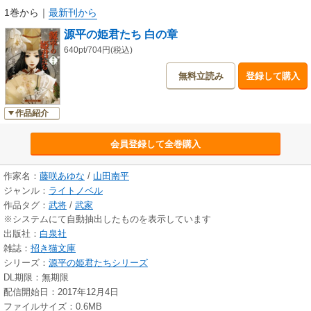
1巻から
｜
最新刊から
源平の姫君たち 白の章
640pt/704円(税込)
無料立読み
登録して購入
作品紹介
会員登録して全巻購入
作家名：
藤咲あゆな
/
山田南平
ジャンル：
ライトノベル
作品タグ：
武将
/
武家
※システムにて自動抽出したものを表示しています
出版社：
白泉社
雑誌：
招き猫文庫
シリーズ：
源平の姫君たちシリーズ
DL期限：無期限
配信開始日：2017年12月4日
ファイルサイズ：0.6MB