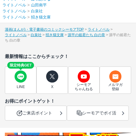
ライトノベル
>
山田南平
ライトノベル
>
白泉社
ライトノベル
>
招き猫文庫
漫画(まんが)・電子書籍のコミックシーモアTOP
ライトノベル
ライトノベル
白泉社
招き猫文庫
源平の姫君たち 白の章
源平の姫君た
ち 白の章
最新情報はここからチェック！
限定特典GET
シーモア
メルマガ
LINE
X
ちゃんねる
登録
お得にポイントゲット！
ご来店ポイント
シーモアでポイ活