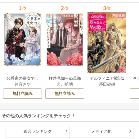
1
2
3
位
位
位
公爵家の長女でし
拝啓見知らぬ旦那
そ
デルフィニア戦記1
鈴音さや
久川航璃
茅田砂胡
た
様、離婚していた
だきます
無料立読み
無料立読み
その他の人気ランキングをチェック！
総合ランキング
メディア化