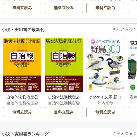
AKOTO
/
鴉羽凛燈
のぶ
/
雲屋ゆきお
皇子殿下がどうも
てください
国の皇弟殿下と結
無料立読み
無料立読み
無料立読み
溺愛してくれてい
ばれる
ます～
もっと見る
小説・実用書の最新刊
自治体法務検定公
自治体法務検定公
ヤマケイ文庫 新 く
電車
自治体法務検定委
自治体法務検定委
叶内拓哉
式テキスト 政策
式テキスト 基本
らべてわかる野鳥3
型
員会
員会
法務編 ２０２６
法務編 ２０２６
00 1巻
無料立読み
無料立読み
無料立読み
年度検定対応 1巻
年度検定対応 1巻
もっと見る
小説・実用書ランキング