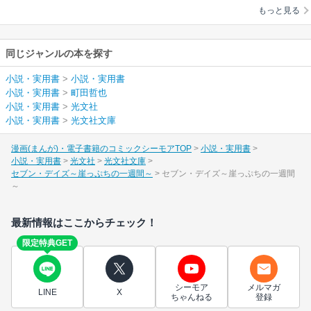
もっと見る
同じジャンルの本を探す
小説・実用書
>
小説・実用書
小説・実用書
>
町田哲也
小説・実用書
>
光文社
小説・実用書
>
光文社文庫
漫画(まんが)・電子書籍のコミックシーモアTOP
小説・実用書
小説・実用書
光文社
光文社文庫
セブン・デイズ～崖っぷちの一週間～
セブン・デイズ～崖っぷちの一週間
～
最新情報はここからチェック！
限定特典GET
シーモア
メルマガ
LINE
X
ちゃんねる
登録