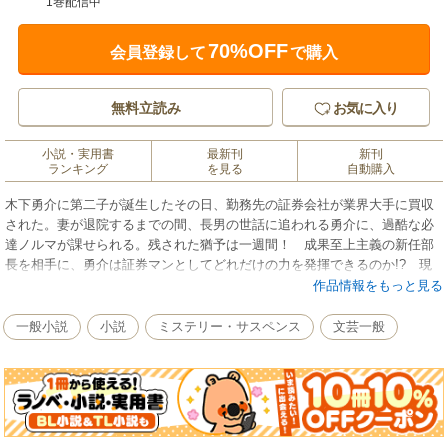
1巻配信中
70%OFF
会員登録して
で購入
無料立読み
お気に入り
小説・実用書
最新刊
新刊
ランキング
を見る
自動購入
木下勇介に第二子が誕生したその日、勤務先の証券会社が業界大手に買収
された。妻が退院するまでの間、長男の世話に追われる勇介に、過酷な必
達ノルマが課せられる。残された猶予は一週間！ 成果至上主義の新任部
長を相手に、勇介は証券マンとしてどれだけの力を発揮できるのか!? 現
役証券マンにして、二児の父である著者が描く、リアルお仕事小説！
作品情報をもっと見る
一般小説
小説
ミステリー・サスペンス
文芸一般