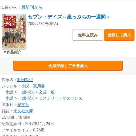
1巻から
｜
最新刊から
セブン・デイズ～崖っぷちの一週間～
700pt/770円(税込)
無料立読み
登録して購入
作品紹介
会員登録して全巻購入
作家名：
町田哲也
ジャンル：
小説・実用書
小説
>
一般小説
>
文芸一般
小説
>
一般小説
>
ミステリー・サスペンス
出版社：
光文社
雑誌：
光文社文庫
DL期限：無期限
配信開始日：2017年11月24日
ファイルサイズ：0.2MB