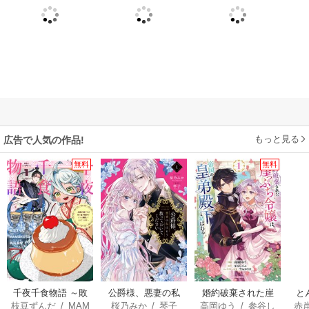
もっと見る
広告で人気の作品!
無料
無料
千夜千食物語 ～敗
公爵様、悪妻の私
婚約破棄された崖
と
枝豆ずんだ
/
MAM
桜乃みか
/
琴子
高岡ゆう
/
参谷し
赤
国の姫ですが氷の
はもう放っておい
っぷち令嬢は、帝