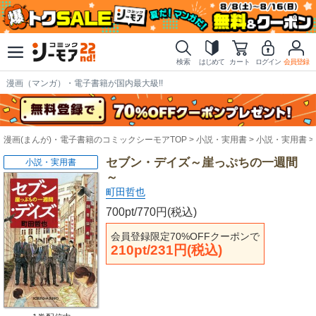
検索
はじめて
カート
ログイン
会員登録
漫画（マンガ）・電子書籍が国内最大級!!
漫画(まんが)・電子書籍のコミックシーモアTOP
小説・実用書
小説・実用書
セブン・デイズ～崖っぷちの一週間
小説・実用書
～
町田哲也
700pt/770円(税込)
会員登録限定70%OFFクーポンで
210pt/231円(税込)