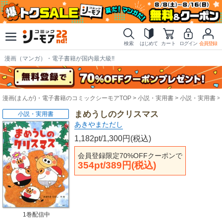
検索
はじめて
カート
ログイン
会員登録
漫画（マンガ）・電子書籍が国内最大級!!
漫画(まんが)・電子書籍のコミックシーモアTOP
小説・実用書
小説・実用書
まめうしのクリスマス
小説・実用書
あきやまただし
1,182pt/1,300円(税込)
会員登録限定70%OFFクーポンで
354pt/389円(税込)
1巻配信中