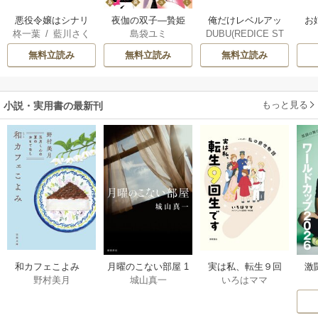
俺だけレベルアッ
悪役令嬢はシナリ
夜伽の双子―贄姫
お
DUBU(REDICE ST
柊一葉
/
藍川さく
島袋ユミ
プな件
オを知らない ～乙
は二人の王子に愛
UDIO)
/
Chugong
/
ら
女ゲームの世界で
される―
無料立読み
無料立読み
無料立読み
h-goon
真実の恋を探しま
す！～
もっと見る
小説・実用書の最新刊
激
和カフェこよみ
月曜のこない部屋 1
実は私、転生９回
野村美月
城山真一
いろはママ
前
五月くんの夏のお
巻
生です マンガ
ー
もてなし 1巻
私の前世物語 1巻