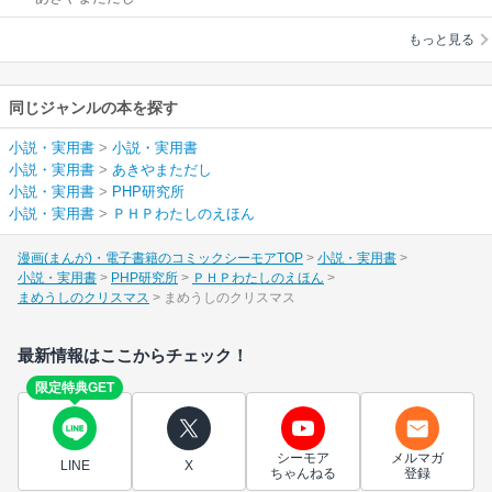
もっと見る
同じジャンルの本を探す
小説・実用書
>
小説・実用書
小説・実用書
>
あきやまただし
小説・実用書
>
PHP研究所
小説・実用書
>
ＰＨＰわたしのえほん
漫画(まんが)・電子書籍のコミックシーモアTOP
小説・実用書
小説・実用書
PHP研究所
ＰＨＰわたしのえほん
まめうしのクリスマス
まめうしのクリスマス
最新情報はここからチェック！
限定特典GET
シーモア
メルマガ
LINE
X
ちゃんねる
登録