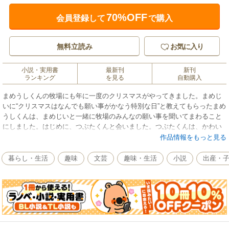
70%OFF
会員登録して
で購入
無料立読み
お気に入り
小説・実用書
最新刊
新刊
ランキング
を見る
自動購入
まめうしくんの牧場にも年に一度のクリスマスがやってきました。まめじ
いに“クリスマスはなんでも願い事がかなう特別な日”と教えてもらったまめ
うしくんは、まめじいと一緒に牧場のみんなの願い事を聞いてまわること
にしました。はじめに、つぶたくんと会いました。つぶたくんは、かわい
い妹か弟が欲しいそうです。次は、あずきちゃん。あずきちゃんの願いご
作品情報をもっと見る
とは、まめうしくんには内緒だそうです。ひめうしちゃんにも聞いてみる
と、鳥さんみたいにお空を飛んでみたいそうです。まめばあは、長生きし
暮らし・生活
趣味
文芸
趣味・生活
小説
出産・
て生きるという意味を探し続けたいそうです。そして、おかあさん、おと
うさんの願いごとも聞いてまわります……。最初は、おとうさんみたいな
でっかいうんちがしたいと思っていたまめうしくんですが、みんなの願い
ごとを聞いて、考えついた願いごととは……！？ まめうしくんと仲間た
ちが繰り広げる、夢と希望でいっぱいの素敵なクリスマス絵本です。