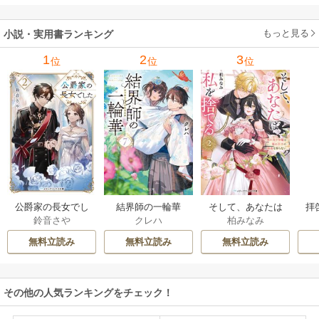
もっと見る
小説・実用書ランキング
1
2
3
位
位
位
公爵家の長女でし
結界師の一輪華
そして、あなたは
拝
鈴音さや
クレハ
柏みなみ
た
私を捨てる
様
無料立読み
無料立読み
無料立読み
その他の人気ランキングをチェック！