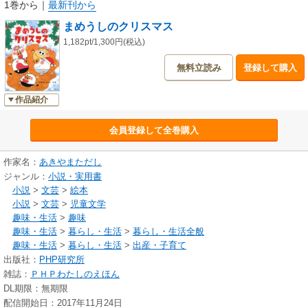
1巻から
｜
最新刊から
まめうしのクリスマス
1,182pt/1,300円(税込)
無料立読み
登録して購入
作品紹介
会員登録して全巻購入
作家名：
あきやまただし
ジャンル：
小説・実用書
小説
>
文芸
>
絵本
小説
>
文芸
>
児童文学
趣味・生活
>
趣味
趣味・生活
>
暮らし・生活
>
暮らし・生活全般
趣味・生活
>
暮らし・生活
>
出産・子育て
出版社：
PHP研究所
雑誌：
ＰＨＰわたしのえほん
DL期限：無期限
配信開始日：2017年11月24日