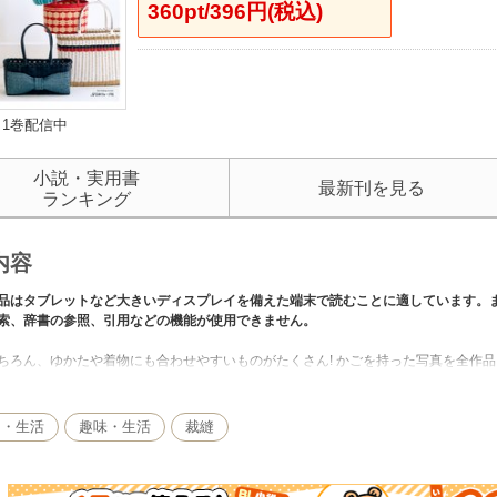
360pt/396円(税込)
1巻配信中
小説・実用書
最新刊を見る
ランキング
内容
品はタブレットなど大きいディスプレイを備えた端末で読むことに適しています。
索、辞書の参照、引用などの機能が使用できません。
ちろん、ゆかたや着物にも合わせやすいものがたくさん! かごを持った写真を全作
びやすい。どれも基本の編み方で作れるので、初心者にも安心です。持ち歩くこと
中でも移動させやすく、収納にも大活躍します。紙バンドのかごは軽く仕上がり、
た紙バンドでできるミニかごも紹介。少し難しいと思われる、縁飾り編みや3本縄
し・生活
趣味・生活
裁縫