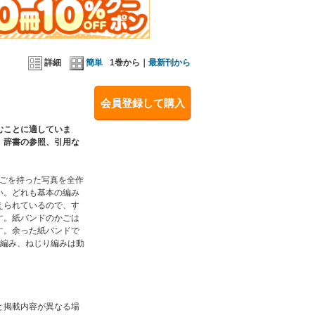
がございます。
かかわらず、本データを第三者に譲渡することを禁
することはできません。
詳細
簡単
1巻から｜
最新刊から
・倍率とは異なった表示となります。
会員登録して購入
むことに適していま
、辞書の参照、引用な
かごを持った写真を全作
い。どれも基本の編み
えられているので、す
す。紙バンドのかごは
す。余った紙バンドで
縄編み、ねじり編みは動
と掲載内容が異なる場