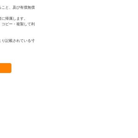
ること、及び有償無償
者に帰属します。
・コピー・複製して利
より記載されている寸