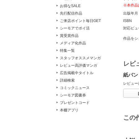
※本作品
お得なSALE
出版年月
先行配信作品
ISBN
ご来店ポイント毎日GET
対応ビュ
シーモアでポイ活
賞受賞作品
作品をシ
メディア化作品
特集一覧
スタッフオススメマンガ
レビ
レビュー高評価マンガ
広告掲載中タイトル
紙バン
詳細検索
レビュー
コミックニュース
シーモア図書券
プレゼントコード
本棚アプリ
この