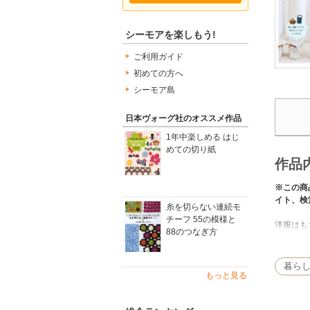
シーモアを楽しもう!
ご利用ガイド
初めての方へ
シーモア島
日本ヴォーグ社のオススメ作品
1年中楽しめる はじ
めての切り紙
作品
※この商
イト、検
糸を切らない連続モ
チーフ 55の模様と
洋服はも
88のつなぎ方
かごが選
き。家の
す。余っ
暮ら
もっと見る