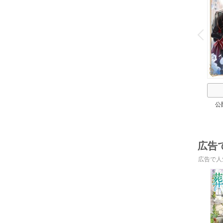
o
v
P
r
e
i
u
公
広告
広告で人
o