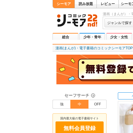
シーモア
読み放題
レビュー
シーモ
漫画（まんが）・
ジャンルで探す
総合
少年・青年
少女・女性
漫画(まんが)・電子書籍のコミックシーモアTOP
セーフサーチ
？
強
中
OFF
国内最大級の電子書籍サイト
無料会員登録