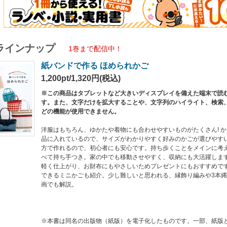
同名の出版物（紙版）を電子化したものです。一部、紙版と掲載内容が異なる場合
全部または一部を無断で複製、転載、改ざん、公衆送信すること、及び有償無償に
掲載された作品等の著作権は、作者、デザイナー等著作権者に帰属します。
籍の仕様により、本書に掲載している図案・型紙は、印刷・コピー・複製して利用
ラインナップ
とは、紙版に掲載された際のサイズです。
1巻まで配信中！
記載されている寸法、倍率は、お使いの端末や表示倍率により記載されている寸法
紙バンドで作る ほめられかご
報は、紙版発売当時の情報です。
1,200pt/1,320円(税込)
※この商品はタブレットなど大きいディスプレイを備えた端末で読
す。また、文字だけを拡大することや、文字列のハイライト、検索
どの機能が使用できません。
洋服はもちろん、ゆかたや着物にも合わせやすいものがたくさん! 
品に入れているので、サイズがわかりやすく好みのかごが選びやす
方で作れるので、初心者にも安心です。持ち歩くことをメインに考
べて持ち手つき。家の中でも移動させやすく、収納にも大活躍しま
軽く仕上がり、お財布にもやさしいためプレゼントにもおすすめで
できるミニかごも紹介。少し難しいと思われる、縁飾り編みや3本
画でも解説。
※本書は同名の出版物（紙版）を電子化したものです。一部、紙版