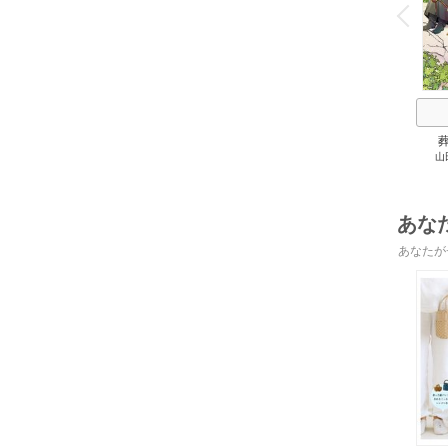
v
P
r
e
i
u
山
あな
あなたが