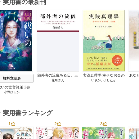
・実用書の最新刊
s
部外者の流儀ある日、三
実践真理學 幸せなお金の
あな
無料立読み
花畑秀人
いさがいよしたか
木たかしの5000曲を託さ
使い方編 1巻
れたぼくは、いかにして
祓いの宦官師弟 2巻
その価値を最大化したか
小野はるか
1巻
・実用書ランキング
1位
2位
3位