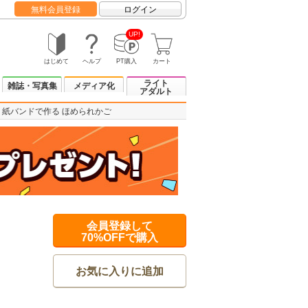
無料会員登録
ログイン
UP!
はじめて
ヘルプ
PT購入
カート
ライト
雑誌・写真集
メディア化
アダルト
紙バンドで作る ほめられかご
会員登録して
70%OFFで購入
お気に入りに追加