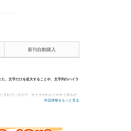
新刊自動購入
また、文字だけを拡大することや、文字列のハイラ
品に入れているので、サイズがわかりやすく好みの
をメインに考えられているので、すべて持ち手つ
作品情報をもっと見る
お財布にもやさしいためプレゼントにもおすすめで
編み、ねじり編みは動画でも解説。