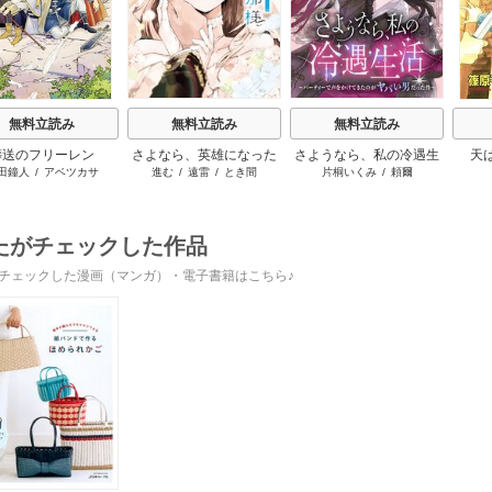
無料立読み
無料立読み
無料立読み
葬送のフリーレン
さよなら、英雄になった
さようなら、私の冷遇生
天
田鐘人
/
アベツカサ
進む
/
遠雷
/
とき間
片桐いくみ
/
頼爾
旦那様 ～ただ祈るだけ
活 ～パーティーで声をか
の役立たずな妻のはずで
けてきたのがヤバい男だ
したが……～
った件
たがチェックした作品
チェックした漫画（マンガ）・電子書籍はこちら♪