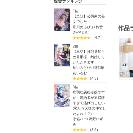
総合ランキング
※本書は
※本書の
1位
じます。
【単話】公爵家の長
※本書に
女でした
※電子書
作品
彩川ぬるぴょ
/
鈴音
※実物大
さや
/
たむ
※本書に
（4.7）
※掲載情
2位
【単話】拝啓見知ら
ぬ旦那様、離婚して
いただきます
紬いろと
/
久川航璃
/
あいるむ
（4.3）
3位
病弱な悪役令嬢です
が、婚約者が過保護
すぎて逃げ出したい
(私たち犬猿の仲でし
たよね！？)
小箱ハコ
/
沢野いず
み
（3.5）