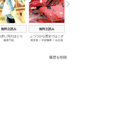
N
x
e
t
無料立読み
無料立読み
無料立読み
は赤い河のほとり
ふつつかな悪女ではござ
ブチ切れ令嬢は報復を誓
千夜千
篠原千絵
尾羊英
/
中村颯希
/
ゆき哉
はぐれメタボ
/
おおのいも
/
枝豆ず
いますが ～雛宮蝶鼠とり
いました。
ですが
昌未
かえ伝～
うも溺
履歴を削除