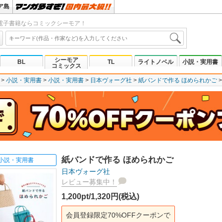
ア島
電子書籍ならコミックシーモア！
シーモア
BL
TL
ライトノベル
小説・実用書
コミックス
小説・実用書
小説・実用書
日本ヴォーグ社
紙バンドで作る ほめられかご
紙バンドで作る ほめられかご
小説・実用書
日本ヴォーグ社
レビュー募集中！
1,200pt/1,320円(税込)
会員登録限定70%OFFクーポンで