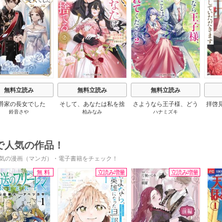
s
無料立読み
無料立読み
無料立読み
爵家の長女でした
そして、あなたは私を捨
さようなら王子様、どう
拝啓
鈴音さや
柏みなみ
ハナミズキ
てる
か私のことは忘れてくだ
婚
さい
で人気の作品！
気の漫画（マンガ）・電子書籍をチェック！
無料
立読み増量
立読み増量
s