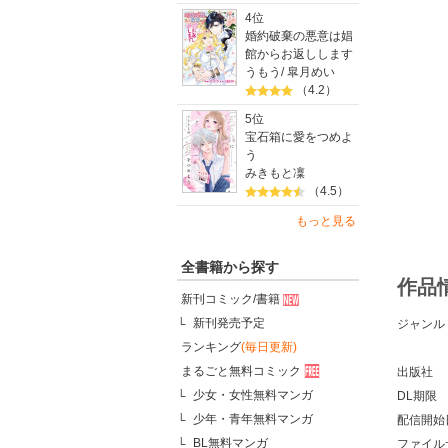
4位
婚約破棄の悪意は娼
館からお返しします
うもう
/
皐月めい
（4.2）
5位
宝石箱に愛をつめよ
う
みきもと凜
（4.5）
もっと見る
全書籍から探す
作品
新刊コミック/書籍
新刊発売予定
ジャンル
ランキング
(毎日更新)
まるごと無料コミック
出版社
少女・女性無料マンガ
DL期限
少年・青年無料マンガ
配信開始
BL無料マンガ
ファイル