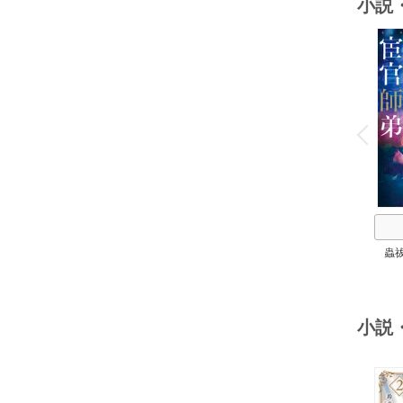
小説
o
v
P
r
e
i
u
蟲
小説