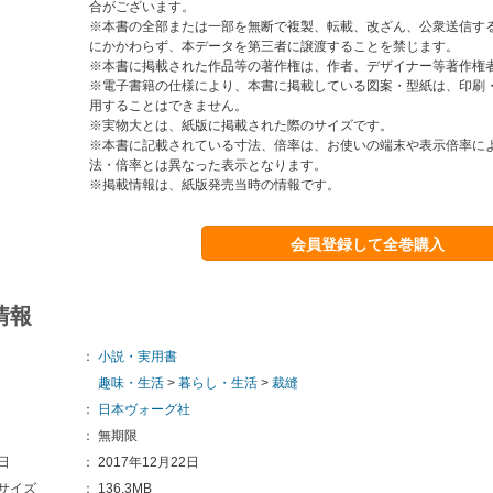
合がございます。
※本書の全部または一部を無断で複製、転載、改ざん、公衆送信す
にかかわらず、本データを第三者に譲渡することを禁じます。
※本書に掲載された作品等の著作権は、作者、デザイナー等著作権
※電子書籍の仕様により、本書に掲載している図案・型紙は、印刷
用することはできません。
※実物大とは、紙版に掲載された際のサイズです。
※本書に記載されている寸法、倍率は、お使いの端末や表示倍率に
法・倍率とは異なった表示となります。
※掲載情報は、紙版発売当時の情報です。
会員登録して全巻購入
情報
：
小説・実用書
趣味・生活
>
暮らし・生活
>
裁縫
：
日本ヴォーグ社
：
無期限
日
：
2017年12月22日
サイズ
：
136.3MB