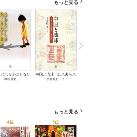
もっと見る
N
x
e
t
たにしか起こせない
中国と琉球 忘れ去られ
ささやかな、あるいは取
ゲー
神社昌弘
手登根ヒトミ
八木詠美
奇跡 1巻
た冊封史―魂の進化― 1
り返しがつかないもの 1
――ｅ
巻
巻
教育
もっと見る
4位
5位
6位