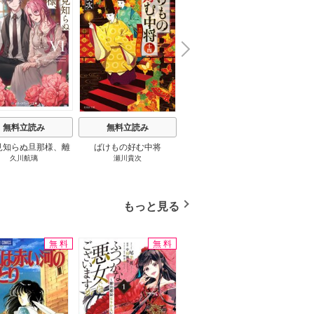
N
x
e
t
無料立読み
無料立読み
無料立読み
見知らぬ旦那様、離
ばけもの好む中将
影まで愛して
結
久川航璃
瀬川貴次
影山優佳
していただきます
もっと見る
無料
無料
無料