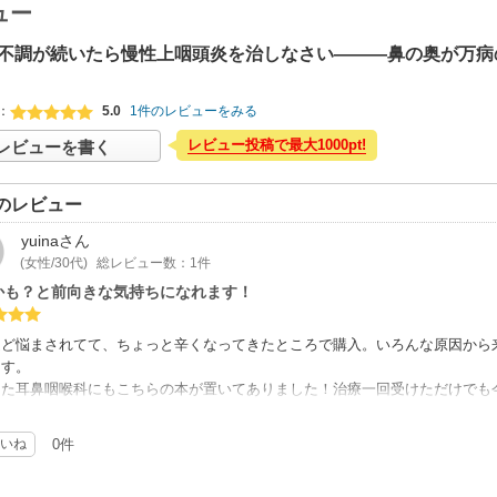
ュー
不調が続いたら慢性上咽頭炎を治しなさい―――鼻の奥が万病
：
5.0
1件のレビューをみる
レビュー投稿で最大1000pt!
レビューを書く
のレビュー
yuina
さん
(女性/30代)
総レビュー数：1件
かも？と前向きな気持ちになれます！
ほど悩まされてて、ちょっと辛くなってきたところで購入。いろんな原因から
ます。
った耳鼻咽喉科にもこちらの本が置いてありました！治療一回受けただけでも
した。15回ほどの通院頑張ります！
いね
0件