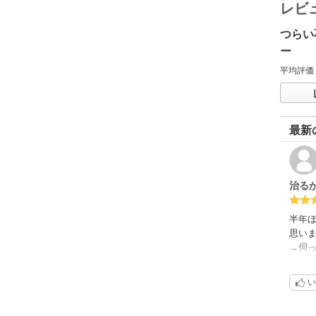
レビ
つらい
ー
平均評価
最新
治る
半年
思い
→伺
りしま
い