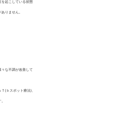
症を起こしている状態
がありません。
様々な不調が改善して
Ｔ(ｂスポット療法)、
ase』に発表。日本のIgA腎症診療が激変するきっかけと
す。
ニック-HOC-を開設。
を行う。
など。