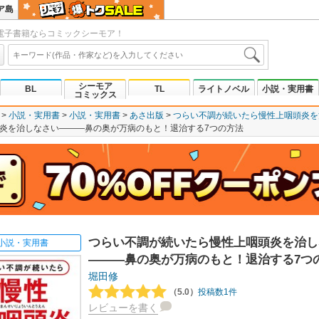
ア島
電子書籍ならコミックシーモア！
シーモア
BL
TL
ライトノベル
小説・実用書
コミックス
小説・実用書
小説・実用書
あさ出版
つらい不調が続いたら慢性上咽頭炎を
炎を治しなさい―――鼻の奥が万病のもと！退治する7つの方法
つらい不調が続いたら慢性上咽頭炎を治し
小説・実用書
―――鼻の奥が万病のもと！退治する7つ
堀田修
（5.0）
投稿数1件
レビューを書く