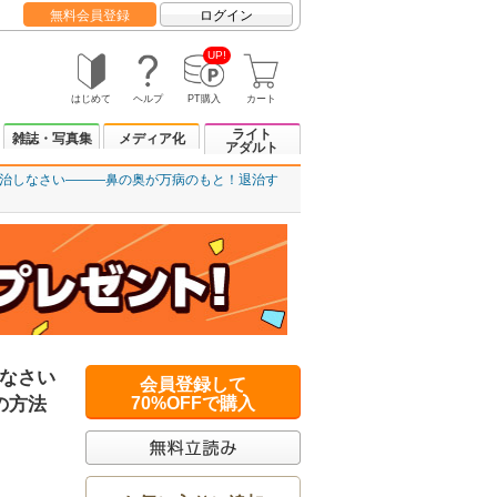
無料会員登録
ログイン
UP!
はじめて
ヘルプ
PT購入
カート
ライト
雑誌・写真集
メディア化
アダルト
治しなさい―――鼻の奥が万病のもと！退治す
なさい
会員登録して
の方法
70%OFFで購入