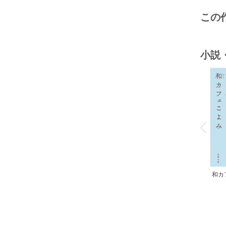
この
小説
o
v
P
r
e
i
u
和カ
んの