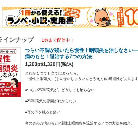
万病のもと=慢性上咽頭炎を退治する７つの方法を紹介。
咽頭炎」とは、鼻の奥に位置する「上咽頭」が慢性的に炎症を起こしている状態を
は、鼻の違和感がないため、この疾患についての自覚症状がありません。
この炎症が、
ラインナップ
1巻まで配信中！
つらい不調が続いたら慢性上咽頭炎を治しなさい
労」
」
病のもと！退治する7つの方法
」
1,200pt/1,320円(税込)
ぜ・せき」
の不調」
どれか１つでも当てはまったら、
症」
「慢性上咽頭炎」(まんせいじょういんとうえん)の可能性がありま
因となっていること、この炎症を抑えることで、これらの様々な不調が改善してい
●つらい不調/病気が、どうしても治らない
鼻科医や内科医の間で注目を集めつつあります。
●不調/病気の原因がわからない
の「慢性上咽頭炎」のメカニズムと、その治療法であるＥＡＴ(ｂスポット療法)、
洗浄」「鼻うがい」「首の後ろを温める」など
●耳の下を触ると痛い
できる治し方を、イラストとともに、平易に解説しています。
鼻の奥の万病のもと=慢性上咽頭炎を退治する７つの方法を紹介。
ＥＡＴを行う医療機関を１２０掲載。