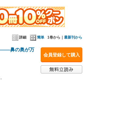
言います。
詳細
簡単
1巻から｜
最新刊から
―――鼻の奥が万
会員登録して購入
す。
くことが明らかになり、