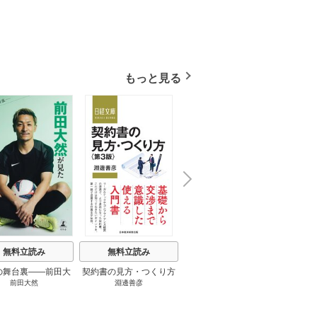
もっと見る
N
x
e
t
無料立読み
無料立読み
無料立読み
の舞台裏――前田大
契約書の見方・つくり方
談話室米澤 1巻
リーン
前田大然
淵邊善彦
米澤穂信
パット
見たワールドカップ
＜第３版＞ 1巻
のにす
2026 1巻
ってい
トで最