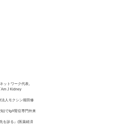
。
療ネットワーク代表。
J Kidney
。
療法人モクシン堀田修
知)でIgA腎症専門外来
の先を診る』(医薬経済