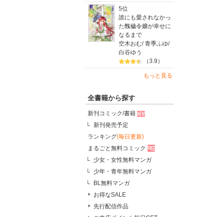
原因不明
5位
その原因
誰にも愛されなかっ
そんな思
た醜穢令嬢が幸せに
なるまで
空木おむ
/
青季ふゆ
/
■目次
白谷ゆう
（3.9）
「慢性上
「慢性上
もっと見る
・第１章
・第２章
・第３章
全書籍から探す
・第４章
新刊コミック/書籍
・慢性上
新刊発売予定
■著者 
ランキング
(毎日更新)
1957
まるごと無料コミック
日本病巣
2001年
少女・女性無料マンガ
なった。
少年・青年無料マンガ
2011
BL無料マンガ
現在、堀
著書に『
お得なSALE
先行配信作品