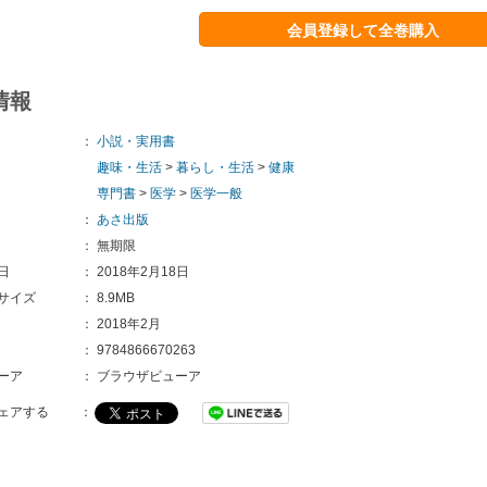
会員登録して全巻購入
情報
：
小説・実用書
趣味・生活
>
暮らし・生活
>
健康
専門書
>
医学
>
医学一般
：
あさ出版
：
無期限
日
：
2018年2月18日
サイズ
：
8.9MB
：
2018年2月
：
9784866670263
ーア
：
ブラウザビューア
ェアする
：