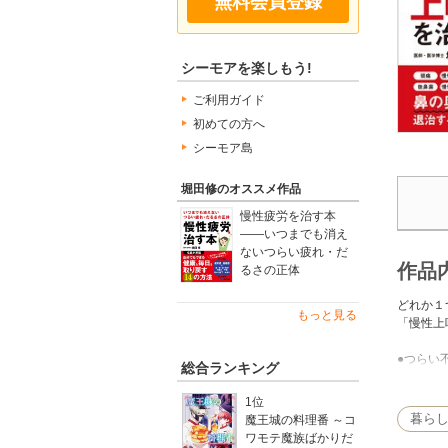
無料会員登録
シーモアを楽しもう!
ご利用ガイド
初めての方へ
シーモア島
堀田修のオススメ作品
慢性疲労を治す本
――いつまでも消え
ないつらい疲れ・だ
作品
るさの正体
どれか１
もっと見る
「慢性上
●つらい
総合ランキング
●不調/
1位
暮ら
魔王城の料理番 ～コ
●耳の下
ワモテ魔族ばかりだ