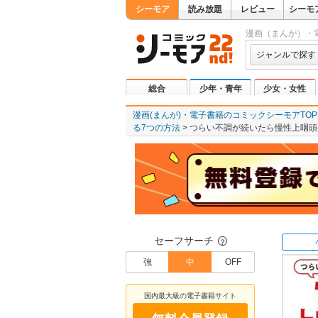
シーモア
読み放題
レビュー
シーモ
漫画（まんが）・
ジャンルで探す
総合
少年・青年
少女・女性
漫画(まんが)・電子書籍のコミックシーモアTOP
る7つの方法
つらい不調が続いたら慢性上咽頭
セーフサーチ
？
強
中
OFF
国内最大級の電子書籍サイト