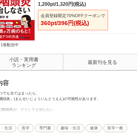
1,200pt/1,320円(税込)
会員登録限定70%OFFクーポンで
360pt/396円(税込)
1巻配信中
小説・実用書
最新刊を見る
ランキング
内容
つでも当てはまったら、
咽頭炎」(まんせいじょういんとうえん)の可能性があります。
不調/病気が、どうしても治らない
病気の原因がわからない
し・生活
医学
専門書
趣味・生活
健康
医学一般
を触ると痛い