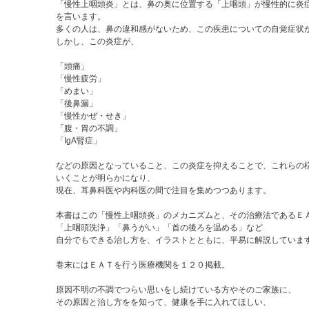
の不調でつらい思いをし続けている方やそのご家族に、
「慢性上咽頭炎」とは、鼻の奥に位置する「上咽頭」が慢性的に炎
と治し方をを知って、健康を手に入れてほしい、
を言います。
いをお伝えする一冊です。
多くの人は、鼻の違和感がないため、この疾患についての自覚症状
しかし、この炎症が、
「頭痛」
「慢性疲労」
咽頭炎」関連症状一覧
「めまい」
咽頭炎」セルフチェック
「後鼻漏」
 慢性上咽頭炎を治したら、つらい不調がなくなった
「慢性かぜ・せき」
 自分でもできる慢性上咽頭炎の治し方
「腹・胃の不調」
 なぜ、上咽頭をこすると慢性上咽頭炎が治るのか
「IgA腎症」
 慢性上咽頭炎は「万病のもと」
咽頭炎治療医療機関一覧
などの原因となっていること、この炎症を抑えることで、これらの
いくことが明らかになり、
堀田 修(ほった・おさむ)
現在、耳鼻科医や内科医の間で注目を集めつつあります。
年、愛知県生まれ。1983年、防衛医科大学校卒業。医学博士。
疾患研究会理事長。日本腎臓学会評議員。IgA腎症根治治療ネットワーク代表。
本書はこの「慢性上咽頭炎」のメカニズムと、その治療法であるＥＡ
にIgA腎症の根治治療である扁摘パルス療法を米国医学雑誌『Am J Kidney Dise
「上咽頭洗浄」「鼻うがい」「首の後ろを温める」など
自分でもできる治し方を、イラストとともに、平易に解説していま
年9月に「木を見て森も見る医療」の拠点として仙台市内に医療法人モクシン堀田修クリ
田修クリニック(宮城)、大久保病院(東京)、成田記念病院(愛知)でIgA腎症専門外来
巻末にはＥＡＴを行う医療機関を１２０掲載。
病気が治る鼻うがい健康法』(KADOKAWA)、『道なき道の先を診る』(医薬経済社)
原因不明の不調でつらい思いをし続けている方やそのご家族に、
その原因と治し方をを知って、健康を手に入れてほしい、