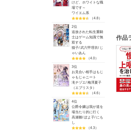
けど、ホワイトな職
鼻の奥の
場です～
ワイエム系
（4.8）
「慢性上
多くの人
2位
しかし、
追放された転生重騎
作品
士はゲーム知識で無
「頭痛」
双する
「慢性疲
猫子
/
武六甲理衣
/
じ
「めまい
ゃいあん
「後鼻漏
（4.0）
「慢性か
3位
「腹・胃
お見合い相手はもじ
「IgA腎
ゃもじゃニート
滝チヅエ
/
梅澤夏子
などの原
（エブリスタ）
現在、耳
（4.6）
本書はこ
4位
「上咽頭
公爵令嬢は我が道を
自分でも
場当たり的に行く
高瀬雛
/
ぽよ子
/
にも
巻末には
し
（4.3）