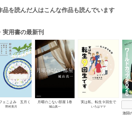
作品を読んだ人はこんな作品も読んでいます
・実用書の最新刊
s
フェこよみ 五月く
月曜のこない部屋 1巻
実は私、転生９回生で
野村美月
城山真一
いろはママ
夏のおもてなし 1巻
す マンガ 私の前世物
語 1巻
激闘
然が