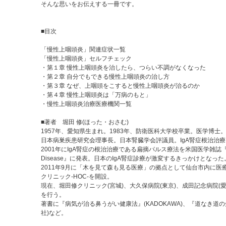
そんな思いをお伝えする一冊です。
■目次
「慢性上咽頭炎」関連症状一覧
「慢性上咽頭炎」セルフチェック
・第１章 慢性上咽頭炎を治したら、つらい不調がなくなった
・第２章 自分でもできる慢性上咽頭炎の治し方
・第３章 なぜ、上咽頭をこすると慢性上咽頭炎が治るのか
・第４章 慢性上咽頭炎は「万病のもと」
・慢性上咽頭炎治療医療機関一覧
■著者 堀田 修(ほった・おさむ)
1957年、愛知県生まれ。1983年、防衛医科大学校卒業。医学博士
日本病巣疾患研究会理事長。日本腎臓学会評議員。IgA腎症根治治
2001年にIgA腎症の根治治療である扁摘パルス療法を米国医学雑誌『Am 
Disease』に発表。日本のIgA腎症診療が激変するきっかけとなった
2011年9月に「木を見て森も見る医療」の拠点として仙台市内に医
クリニック-HOC-を開設。
現在、堀田修クリニック(宮城)、大久保病院(東京)、成田記念病院(愛
を行う。
著書に『病気が治る鼻うがい健康法』(KADOKAWA)、『道なき道
社)など。