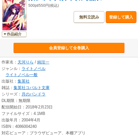
500pt/550円(税込)
無料立読み
登録して購入
作品紹介
会員登録して全巻購入
作家名：
天河りら
/
純珪一
ジャンル：
ライトノベル
ライトノベル一般
出版社：
集英社
雑誌：
集英社コバルト文庫
シリーズ：
月のパンドラ
DL期限：無期限
配信開始日：2018年2月23日
ファイルサイズ：4.1MB
出版年月：2004年4月
ISBN：4086004240
対応ビューア：ブラウザビューア、本棚アプリ