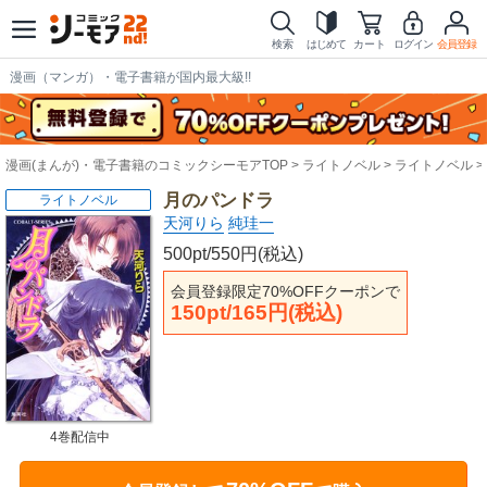
検索
はじめて
カート
ログイン
会員登録
漫画（マンガ）・電子書籍が国内最大級!!
漫画(まんが)・電子書籍のコミックシーモアTOP
ライトノベル
ライトノベル
月のパンドラ
ライトノベル
天河りら
純珪一
500pt/550円(税込)
会員登録限定70%OFFクーポンで
150pt/165円(税込)
4巻配信中