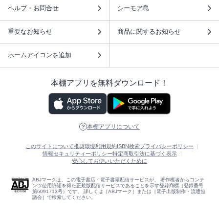
ヘルプ・お問合せ
シーモア島
重要なお知らせ
商品に関するお知らせ
ホームアイコンを追加
本棚アプリを無料ダウンロード！
本棚アプリについて
このサイトについて
推奨環境
利用規約
ISBN検索
プライバシーポリシー
情報セキュリティーポリシー
特定商取引法に基づく表示
安心してお使いいただくために
ABJマークは、この電子書店・電子書籍配信サービスが、 著作権者からコンテ
ンツ使用許諾を得た正規版配信サービスであることを示す登録商標（登録番号
第6091713号）です。 詳しくは［ABJマーク］または［電子出版制作・流通協
議会］で検索してください。
(C)NTTソルマーレ