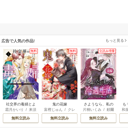
もっと見る
広告で人気の作品!
無料
無料
立読み増量
社交界の毒婦とよ
鬼の花嫁
さようなら、私の
も
霜月かいり
/
来須
富樫じゅん
/
クレ
片桐いくみ
/
頼爾
和
ばれる私～素敵な
冷遇生活 ～パーテ
離
みかん
ハ
辺境伯令息に腕を
ィーで声をかけて
意
無料立読み
無料立読み
無料立読み
折られたので、責
きたのがヤバい男
任とってもらいま
だった件