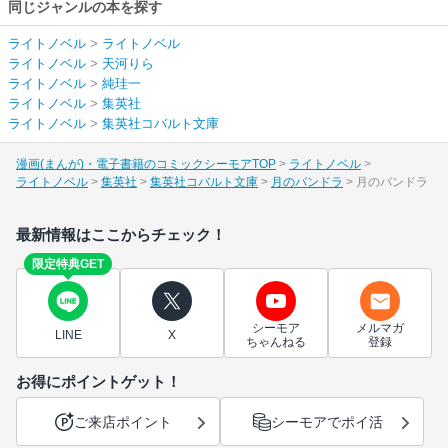
同じジャンルの本を探す
ライトノベル
>
ライトノベル
ライトノベル
>
天河りら
ライトノベル
>
純珪一
ライトノベル
>
集英社
ライトノベル
>
集英社コバルト文庫
漫画(まんが)・電子書籍のコミックシーモアTOP
ライトノベル
ライトノベル
集英社
集英社コバルト文庫
月のパンドラ
月のパンドラ
最新情報はここからチェック！
限定特典GET
シーモア
メルマガ
LINE
X
ちゃんねる
登録
お得にポイントゲット！
ご来店ポイント
シーモアでポイ活