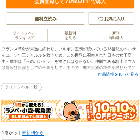
70%OFF
会員登録して
で購入
無料立読み
お気に入り
ライトノベル
最新刊
新刊
ランキング
を見る
自動購入
フランス革命が未遂に終わり、ブルボン王朝が続いている18世紀のベルサ
イユ。少年王シャルルを救うため、この世界に召喚された日本の女子高
生・璃羽は「王のパンドラ」を探さねばならない。仲間である騎士クウガ
は普段は貴族としての仕事をしているので、地方貴族の税金を取りたてに
行くことになった。その貴族の城にパンドラの気配を感じてしまった璃羽
作品情報をもっと見る
は、クウガに同行させられて……？
ライトノベル一般
1巻から
｜
最新刊から