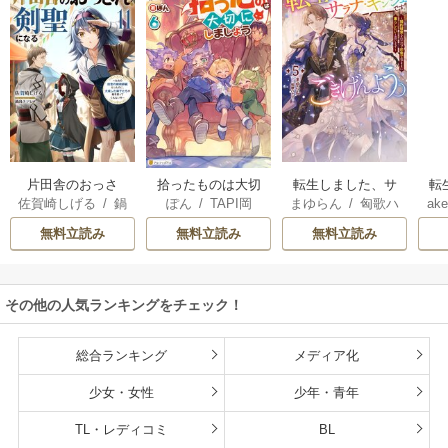
片田舎のおっさ
拾ったものは大切
転生しました、サ
転
佐賀崎しげる
/
鍋
ぽん
/
TAPI岡
まゆらん
/
匈歌ハ
ake
ん、剣聖になる
にしましょう ～子
ラナ・キンジェで
帝
島テツヒロ
トリ
～ただの田舎の剣
狼に気に入られた
す。ごきげんよ
る
無料立読み
無料立読み
無料立読み
術師範だったの
男の転移物語～
う。
に、大成した弟子
たちが俺を放って
その他の人気ランキングをチェック！
くれない件～
総合ランキング
メディア化
少女・女性
少年・青年
TL・レディコミ
BL