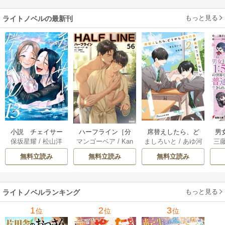
す～
もっと見る
ライトノベルの最新刊
小説 チェイサー
席替えしたら、ど
男
ハーフライン［分
保坂星耀
/
松山洋
ましろいと
/
あゆ河
三
マンゴーベア
/
Kan
ゲームW 13巻
うやら後ろの男が
で
冊版] 56巻
apy
/
加藤智子
俺のこと好きらし
れる
無料立読み
無料立読み
無料立読み
い 2巻
もっと見る
ライトノベルランキング
1
2
3
位
位
位