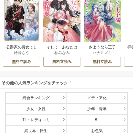
公爵家の長女でし
そして、あなたは
さようなら王子
拝
鈴音さや
柏みなみ
ハナミズキ
た
私を捨てる
様、どうか私のこ
様
とは忘れてくださ
無料立読み
無料立読み
無料立読み
い
その他の人気ランキングをチェック！
総合ランキング
メディア化
少女・女性
少年・青年
TL・レディコミ
BL
異世界・転生
お色気