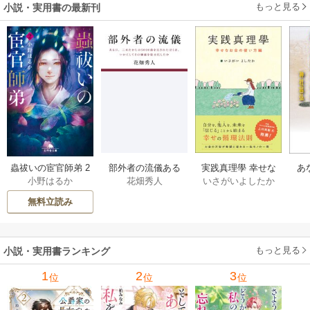
もっと見る
小説・実用書の最新刊
部外者の流儀ある
実践真理學 幸せな
蟲祓いの宦官師弟 2
あ
花畑秀人
いさがいよしたか
小野はるか
日、三木たかしの5
お金の使い方編 1巻
巻
せ
000曲を託されたぼ
無料立読み
くは、いかにして
その価値を最大化
したか 1巻
もっと見る
小説・実用書ランキング
1
2
3
位
位
位