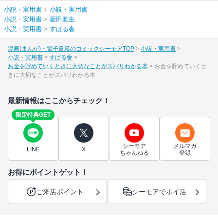
小説・実用書
>
小説・実用書
小説・実用書
>
菱田雅生
小説・実用書
>
すばる舎
漫画(まんが)・電子書籍のコミックシーモアTOP
小説・実用書
小説・実用書
すばる舎
お金を貯めていくときに大切なことがズバリわかる本
お金を貯めていくと
きに大切なことがズバリわかる本
最新情報はここからチェック！
限定特典GET
シーモア
メルマガ
LINE
X
ちゃんねる
登録
お得にポイントゲット！
ご来店ポイント
シーモアでポイ活