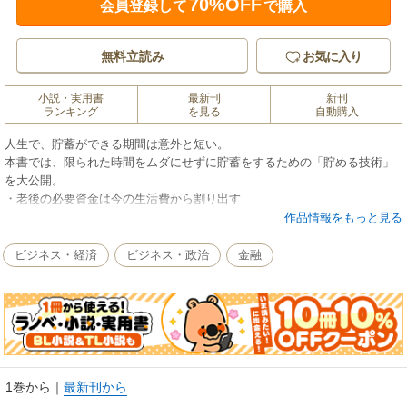
70%OFF
会員登録して
で購入
無料立読み
お気に入り
小説・実用書
最新刊
新刊
ランキング
を見る
自動購入
人生で、貯蓄ができる期間は意外と短い。
本書では、限られた時間をムダにせずに貯蓄をするための「貯める技術」
を大公開。
・老後の必要資金は今の生活費から割り出す
・金融機関が勧めてこない金融商品がねらい目
作品情報をもっと見る
・生命保険と医療保険はギリギリまで削ってＯＫ
独立系ＦＰとして数多くの家計を見直してきたプロが、知らないと後悔す
ビジネス・経済
ビジネス・政治
金融
る「家計運営」と「資産形成」のポイントをズバリ教えます！
1巻から
｜
最新刊から