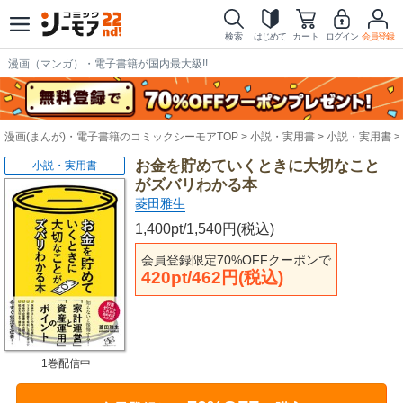
検索
はじめて
カート
ログイン
会員登録
漫画（マンガ）・電子書籍が国内最大級!!
漫画(まんが)・電子書籍のコミックシーモアTOP
小説・実用書
小説・実用書
お金を貯めていくときに大切なこと
小説・実用書
がズバリわかる本
菱田雅生
1,400pt/1,540円(税込)
会員登録限定70%OFFクーポンで
420pt/462円(税込)
1巻配信中