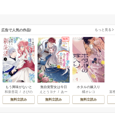
もっと見る
広告で人気の作品!
無料
もう興味がないと
無自覚聖女は今日
ホタルの嫁入り
和泉杏花
/
さびの
えとうヨナ
/
あー
橘オレコ
富
離婚された令嬢の
も無意識に力を垂
ぶち
もんど
/
あんべよ
意外と楽しい新生
れ流す ～公爵家
無料立読み
無料立読み
無料立読み
しろう
活
の落ちこぼれ令
嬢、嫁ぎ先で幸せ
を掴み取る～