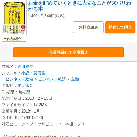
お金を貯めていくときに大切なことがズバリわ
かる本
1,400pt/1,540円(税込)
無料立読み
登録して購入
作品紹介
会員登録して全巻購入
作家名：
菱田雅生
ジャンル：
小説・実用書
ビジネス・政治
>
ビジネス・経済
>
金融
出版社：
すばる舎
DL期限：無期限
配信開始日：2018年2月23日
ファイルサイズ：17.2MB
出版年月：2018年1月
ISBN：9784799106426
対応ビューア：ブラウザビューア、本棚アプリ