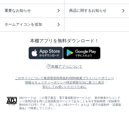
重要なお知らせ
商品に関するお知らせ
ホームアイコンを追加
本棚アプリを無料ダウンロード！
本棚アプリについて
このサイトについて
推奨環境
利用規約
ISBN検索
プライバシーポリシー
情報セキュリティーポリシー
特定商取引法に基づく表示
安心してお使いいただくために
ABJマークは、この電子書店・電子書籍配信サービスが、 著作権者からコンテ
ンツ使用許諾を得た正規版配信サービスであることを示す登録商標（登録番号
第6091713号）です。 詳しくは［ABJマーク］または［電子出版制作・流通協
議会］で検索してください。
(C)NTTソルマーレ