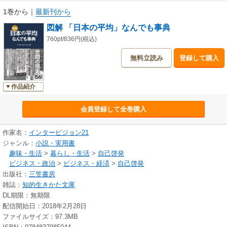
1巻から
｜
最新刊から
図解 「日本の平均」なんでも事典
760pt/836円(税込)
無料立読み
登録して購入
作品紹介
会員登録して全巻購入
作家名：
インタービジョン21
ジャンル：
小説・実用書
趣味・生活
>
暮らし・生活
>
自己啓発
ビジネス・政治
>
ビジネス・経済
>
自己啓発
出版社：
三笠書房
雑誌：
知的生きかた文庫
DL期限：無期限
配信開始日：2018年2月28日
ファイルサイズ：97.3MB