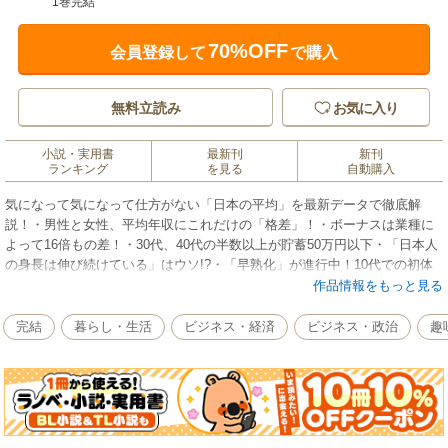
1巻完結
70%OFF
会員登録して
で購入
無料立読み
お気に入り
小説・実用書
最新刊
新刊
ランキング
を見る
自動購入
気になって気になって仕方がない「日本の平均」を最新データで徹底解
説！・男性と女性、平均年収にこれだけの「格差」！・ボーナスは業種に
よって16倍もの差！・30代、40代の半数以上が貯蓄50万円以下・「日本人
の身長は伸び続けている」はウソ!?・「早熟化」が進行中！10代での初体
験は当たり前!?・「働き方改革」というけれど……残業80時間超えの激務
作品情報をもっと見る
業界とは？・40歳でどこまで出世すれば「勝ち組」？・東京都の家賃は青
森県の２倍以上・理想の子どもの数は「3人」。しかし現実は……？お金、
完結
暮らし・生活
ビジネス・経済
ビジネス・政治
趣
カラダ、仕事、恋愛、住まい、生活……自分の「立ち位置」が怖いほど見
えてくる！