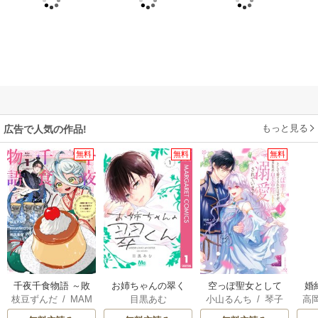
もっと見る
広告で人気の作品!
無料
無料
無料
千夜千食物語 ～敗
お姉ちゃんの翠く
空っぽ聖女として
婚
枝豆ずんだ
/
MAM
目黒あむ
小山るんち
/
琴子
高
国の姫ですが氷の
ん
捨てられたはず
っ
AKOTO
/
鴉羽凛燈
の
皇子殿下がどうも
が、嫁ぎ先の皇帝
国