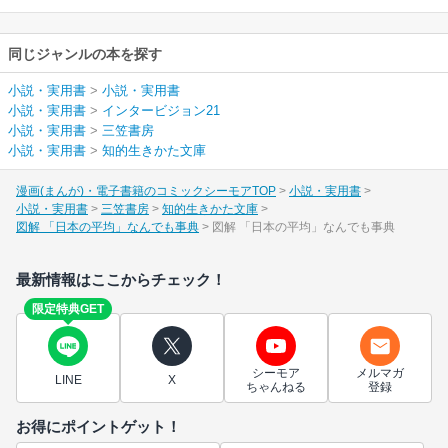
同じジャンルの本を探す
小説・実用書
>
小説・実用書
小説・実用書
>
インタービジョン21
小説・実用書
>
三笠書房
小説・実用書
>
知的生きかた文庫
漫画(まんが)・電子書籍のコミックシーモアTOP
小説・実用書
小説・実用書
三笠書房
知的生きかた文庫
図解 「日本の平均」なんでも事典
図解 「日本の平均」なんでも事典
最新情報はここからチェック！
限定特典GET
シーモア
メルマガ
LINE
X
ちゃんねる
登録
お得にポイントゲット！