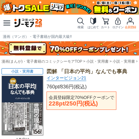
検索
はじめて
カート
ログイン
会員登録
漫画（マンガ）・電子書籍が国内最大級!!
漫画(まんが)・電子書籍のコミックシーモアTOP
小説・実用書
小説・実用書
図解 「日本の平均」なんでも事典
小説・実用書
インタービジョン21
760pt/836円(税込)
会員登録限定70%OFFクーポンで
228pt/250円(税込)