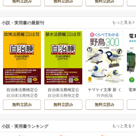
無料立読み
無料立読み
無料立読み
溺愛してくれてい
陛下に溺愛されて
ます～
います
もっと見る
小説・実用書の最新刊
自治体法務検定公
自治体法務検定公
ヤマケイ文庫 新 く
電車
自治体法務検定委
自治体法務検定委
叶内拓哉
式テキスト 政策
式テキスト 基本
らべてわかる野鳥3
型
員会
員会
法務編 ２０２６
法務編 ２０２６
00 1巻
無料立読み
無料立読み
無料立読み
年度検定対応 1巻
年度検定対応 1巻
もっと見る
小説・実用書ランキング