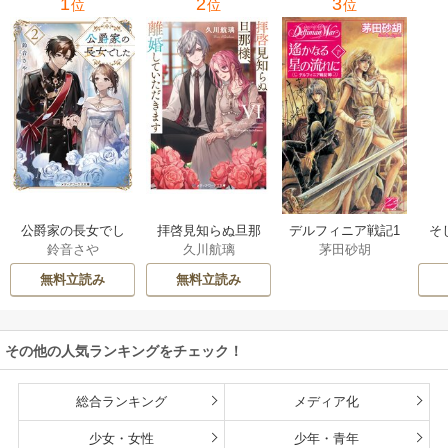
1
2
3
位
位
位
公爵家の長女でし
拝啓見知らぬ旦那
そ
デルフィニア戦記1
鈴音さや
久川航璃
茅田砂胡
た
様、離婚していた
だきます
無料立読み
無料立読み
その他の人気ランキングをチェック！
総合ランキング
メディア化
少女・女性
少年・青年