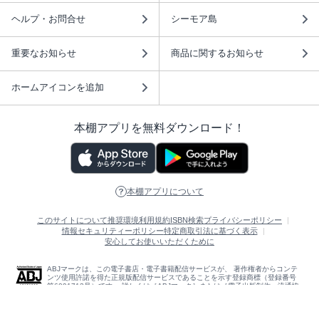
ヘルプ・お問合せ
シーモア島
重要なお知らせ
商品に関するお知らせ
ホームアイコンを追加
本棚アプリを無料ダウンロード！
本棚アプリについて
このサイトについて
推奨環境
利用規約
ISBN検索
プライバシーポリシー
情報セキュリティーポリシー
特定商取引法に基づく表示
安心してお使いいただくために
ABJマークは、この電子書店・電子書籍配信サービスが、 著作権者からコンテ
ンツ使用許諾を得た正規版配信サービスであることを示す登録商標（登録番号
第6091713号）です。 詳しくは［ABJマーク］または［電子出版制作・流通協
議会］で検索してください。