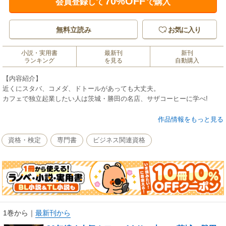
70%OFF
会員登録して
で購入
無料立読み
お気に入り
小説・実用書
最新刊
新刊
ランキング
を見る
自動購入
【内容紹介】
近くにスタバ、コメダ、ドトールがあっても大丈夫。
カフェで独立起業したい人は茨城・勝田の名店、サザコーヒーに学べ!
サラリーマンを辞めて自分だけの喫茶店を開業したい人は多い。
作品情報をもっと見る
しかし、街にはスタバ、ドトール、コメダといった有力チェーンがすでに
あり、個人店が闘うのは厳しい状況。
資格・検定
専門書
ビジネス関連資格
実際、個人店の廃業率は高い。
そこで、茨城県勝田にある有力コーヒー店、「サザコーヒー」の独創的な
戦略に着目。
地元に愛され、行列の絶えないコーヒーショップの全ノウハウを公開。
カフェ戦争勝ち残りの条件を探る。
名物商品の作り方、プロモーションの仕方、1日の売上アップの秘策などを
紹介していく。
1巻から
｜
最新刊から