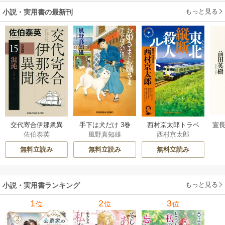
もっと見る
小説・実用書の最新刊
交代寄合伊那衆異
手下は犬だけ 3巻
西村京太郎トラベ
宣長
佐伯泰英
風野真知雄
西村京太郎
聞 15巻
ルミステリー・セ
レクション 2巻
無料立読み
無料立読み
無料立読み
もっと見る
小説・実用書ランキング
1
2
3
位
位
位