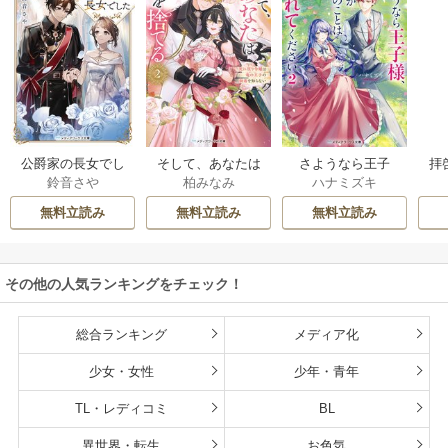
公爵家の長女でし
そして、あなたは
さようなら王子
拝
鈴音さや
柏みなみ
ハナミズキ
た
私を捨てる
様、どうか私のこ
様
とは忘れてくださ
無料立読み
無料立読み
無料立読み
い
その他の人気ランキングをチェック！
総合ランキング
メディア化
少女・女性
少年・青年
TL・レディコミ
BL
異世界・転生
お色気