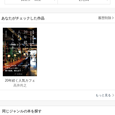
履歴削除
あなたがチェックした作品
20年続く人気カフェ
高井尚之
づくりの本――茨
城・勝田の名店「サ
もっと見る
ザコーヒー」に学ぶ
同じジャンルの本を探す