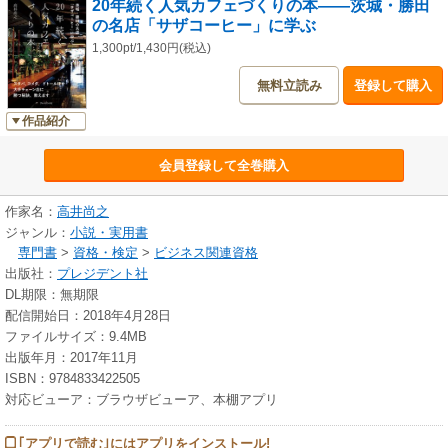
20年続く人気カフェづくりの本――茨城・勝田
【著者紹介】
の名店「サザコーヒー」に学ぶ
高井/尚之
経済ジャーナリスト・経営コンサルタント。1962年名古屋市生まれ。(株)
1,300pt/1,430円(税込)
日本実業出版社の編集者、花王(株)情報作成部・企画ライターを経て2004
無料立読み
登録して購入
年から現職。出版社とメーカーでの組織人経験を生かし、大企業・中小企
業の経営者や幹部、担当者を取材し続ける。2007年からカフェ取材も始
作品紹介
め、テレビやラジオの放送メディアでも解説を行う(本データはこの書籍が
刊行された当時に掲載されていたものです)
会員登録して全巻購入
作家名：
高井尚之
ジャンル：
小説・実用書
専門書
>
資格・検定
>
ビジネス関連資格
出版社：
プレジデント社
DL期限：無期限
配信開始日：2018年4月28日
ファイルサイズ：9.4MB
出版年月：2017年11月
ISBN：9784833422505
対応ビューア：ブラウザビューア、本棚アプリ
｢アプリで読む｣にはアプリをインストール!