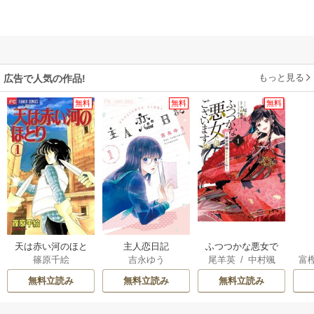
もっと見る
広告で人気の作品!
無料
無料
無料
天は赤い河のほと
主人恋日記
ふつつかな悪女で
篠原千絵
吉永ゆう
尾羊英
/
中村颯
富
り
はございますが ～
希
/
ゆき哉
雛宮蝶鼠とりかえ
無料立読み
無料立読み
無料立読み
伝～