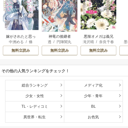
嫁がされたと思っ
神竜の後継者
悪辣オメガは義兄
中洲める
/
條
透
/
円陣闇丸
滝沢晴
/
奈良千春
墨
たら放置されたの
公爵の重すぎる執
馨
で、好きに暮らし
着愛に溺れる
無料立読み
無料立読み
無料立読み
ます。だから今さ
ら構わないでくだ
さい、辺境伯さま
その他の人気ランキングをチェック！
総合ランキング
メディア化
少女・女性
少年・青年
TL・レディコミ
BL
異世界・転生
お色気