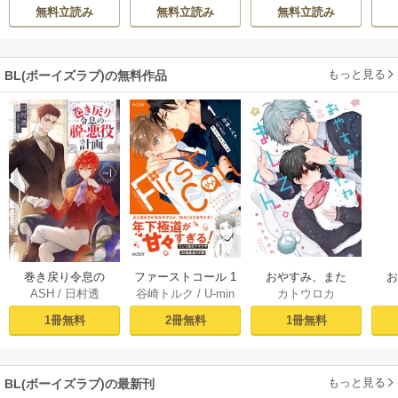
ハ
間
ただ祈るだけの役
無料立読み
無料立読み
無料立読み
立たずな妻のはず
でしたが……～
もっと見る
BL(ボーイズラブ)の無料作品
おやすみ、また
巻き戻り令息の
ファーストコール 1
カトウロカ
ASH
/
日村透
谷崎トルク
/
U-min
ね。ましろくん。
ね。
脱・悪役計画１
～童貞外科医、年
【電子限定漫画付
下ヤクザの嫁にさ
1冊無料
1冊無料
2冊無料
き】
れそうです！～
【単行本版(シーモ
ア限定描き下ろし
もっと見る
BL(ボーイズラブ)の最新刊
付き)】