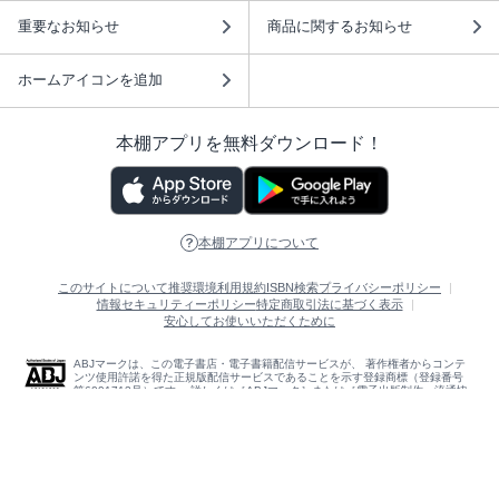
重要なお知らせ
商品に関するお知らせ
ホームアイコンを追加
本棚アプリを無料ダウンロード！
本棚アプリについて
このサイトについて
推奨環境
利用規約
ISBN検索
プライバシーポリシー
情報セキュリティーポリシー
特定商取引法に基づく表示
安心してお使いいただくために
ABJマークは、この電子書店・電子書籍配信サービスが、 著作権者からコンテ
ンツ使用許諾を得た正規版配信サービスであることを示す登録商標（登録番号
第6091713号）です。 詳しくは［ABJマーク］または［電子出版制作・流通協
議会］で検索してください。
(C)NTTソルマーレ