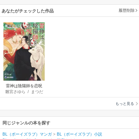
履歴削除
あなたがチェックした作品
雷神は陰陽師を恋呪
雛宮さゆら
/
まつだ
する
いお
もっと見る
同じジャンルの本を探す
BL（ボーイズラブ）マンガ
>
BL（ボーイズラブ）小説