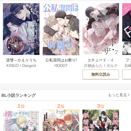
逆讐～かえりうち
エチュード・イ
フ
公私混同はお断り!
KINGO
/
Dangmil
片桐あらた
/
ボルテ
谷
HODOT
～【タテヨミ】 36
ン・ザ・ルーム[Blu
～
【タテヨミ】 67巻
ージ
巻
Mellow] 7巻
下
無料立読み
【
ア
もっと見る
BL小説ランキング
1
2
3
位
位
位