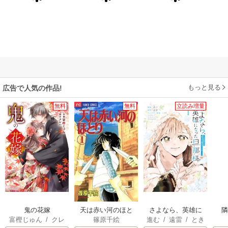
もっと見る
広告で人気の作品!
無料
無料
立読み増量
鬼の花嫁
天は赤い河のほと
さよなら、英雄に
富樫じゅん
/
クレ
篠原千絵
進む
/
遠雷
/
とき
り
なった旦那様 ～