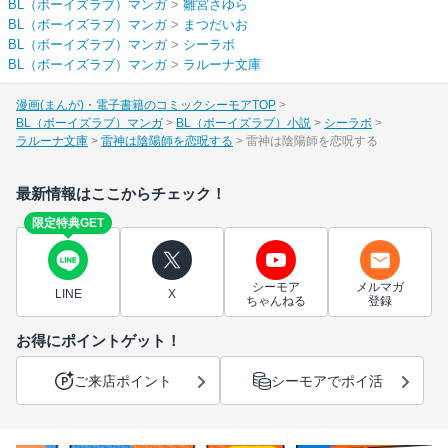
BL（ボーイズラブ）マンガ
>
雛宮さゆら
BL（ボーイズラブ）マンガ
>
まつだいお
BL（ボーイズラブ）マンガ
>
シーラボ
BL（ボーイズラブ）マンガ
>
ラルーナ文庫
漫画(まんが)・電子書籍のコミックシーモアTOP
BL（ボーイズラブ）マンガ
BL（ボーイズラブ）小説
シーラボ
ラルーナ文庫
雷神は陰陽師を恋呪する
雷神は陰陽師を恋呪する
最新情報はここからチェック！
限定特典GET
シーモア
メルマガ
LINE
X
ちゃんねる
登録
お得にポイントゲット！
ご来店ポイント
シーモアでポイ活