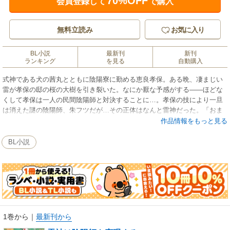
70%OFF
会員登録して
で購入
無料立読み
お気に入り
BL小説
最新刊
新刊
ランキング
を見る
自動購入
式神である犬の茜丸とともに陰陽寮に勤める恵良孝保。ある晩、凄まじい
雷が孝保の邸の桜の大樹を引き裂いた。なにか厭な予感がする――ほどな
くして孝保は一人の民間陰陽師と対決することに…。孝保の技により一旦
は消えた謎の陰陽師、朱フツだが…その正体はなんと雷神だった。「おま
えに呪をかけた」――夢の中に現れては孝保を翻弄する朱フツ。ついには
作品情報をもっと見る
新入り陰陽師として陰陽寮に入り込み、孝保の下につくことになって…。
BL小説
1巻から
｜
最新刊から