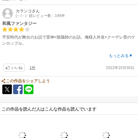
カランコ
さん
(－/－)
総レビュー数：194件
和風ファンタジー
平安時代が舞台のお話で雷神×陰陽師のお話。俺様人外攻×クーデレ受のケ
ンカップル。
カップリングは魅力的でしたが、惜しむらくはストーリーがいまひとつま
もっとみる▼
とまっていなかったところ。脇役で登場した風神と宮様のお話も宙ぶらり
1件
2022年10月30日
んのまま終わってしまったので消化不良感がありました。
いいね
この作品をシェアしよう
この作品を読んだ人はこんな作品も読んでいます