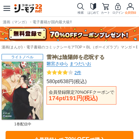
検索
はじめて
カート
ログイン
会員登録
漫画（マンガ）・電子書籍が国内最大級!!
漫画(まんが)・電子書籍のコミックシーモアTOP
BL（ボーイズラブ）マンガ
雷神は陰陽師を恋呪する
ライトノベル
雛宮さゆら
まつだいお
2件
580pt/638円(税込)
会員登録限定70%OFFクーポンで
174pt/191円(税込)
1巻配信中