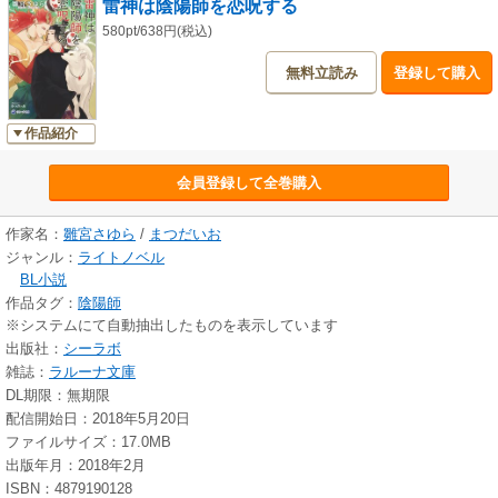
雷神は陰陽師を恋呪する
580pt/638円(税込)
無料立読み
登録して購入
作品紹介
会員登録して全巻購入
作家名：
雛宮さゆら
/
まつだいお
ジャンル：
ライトノベル
BL小説
作品タグ：
陰陽師
※システムにて自動抽出したものを表示しています
出版社：
シーラボ
雑誌：
ラルーナ文庫
DL期限：無期限
配信開始日：2018年5月20日
ファイルサイズ：17.0MB
出版年月：2018年2月
ISBN：4879190128