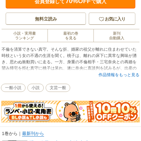
70%OFF
会員登録して
で購入
無料立読み
お気に入り
小説・実用書
最初の巻
新刊
ランキング
を見る
自動購入
不倫を清算できない真守。そんな折、婚家の祖父が離れに住まわせていた
時枝という女の不遇の生涯を聞く。桃子は、離れの床下に異常な興味が湧
き、思わぬ衝動買いに走る。一方、身重の不倫相手・三宅奈央との再婚を
望み帰宅を拒む真守に桃子は呆れ、遂に奈央に直談判を試みるが、出産の
決意は固く、義母までもが桃子の様子が変だと態度を変えてきた。予期せ
作品情報をもっと見る
ぬ結末へと疾走する愛のドラマ。
一般小説
小説
文芸一般
1巻から
｜
最新刊から