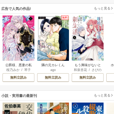
もっと見る
広告で人気の作品!
無料
公爵様、悪妻の私
隣の元カレくん
もう興味がないと
桜乃みか
/
琴子
ago
和泉杏花
/
さびの
はもう放っておい
離婚された令嬢の
ぶち
てください
意外と楽しい新生
無料立読み
無料立読み
無料立読み
活
もっと見る
小説・実用書の最新刊