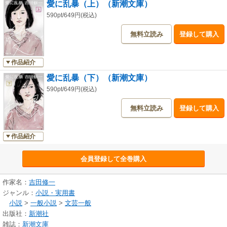
愛に乱暴（上）（新潮文庫）
590pt/649円(税込)
無料立読み
登録して購入
作品紹介
愛に乱暴（下）（新潮文庫）
590pt/649円(税込)
無料立読み
登録して購入
作品紹介
会員登録して全巻購入
作家名：
吉田修一
ジャンル：
小説・実用書
小説
>
一般小説
>
文芸一般
出版社：
新潮社
雑誌：
新潮文庫