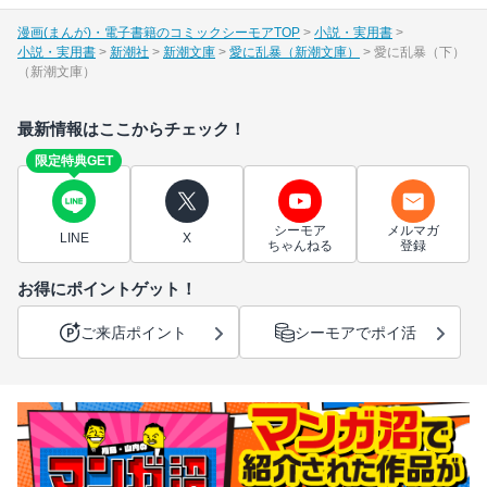
漫画(まんが)・電子書籍のコミックシーモアTOP
小説・実用書
小説・実用書
新潮社
新潮文庫
愛に乱暴（新潮文庫）
愛に乱暴（下）
（新潮文庫）
最新情報はここからチェック！
限定特典GET
シーモア
メルマガ
LINE
X
ちゃんねる
登録
お得にポイントゲット！
ご来店ポイント
シーモアでポイ活