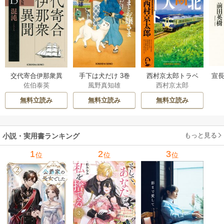
交代寄合伊那衆異
手下は犬だけ 3巻
西村京太郎トラベ
宣長
佐伯泰英
風野真知雄
西村京太郎
聞 15巻
ルミステリー・セ
レクション 2巻
無料立読み
無料立読み
無料立読み
もっと見る
小説・実用書ランキング
1
2
3
位
位
位