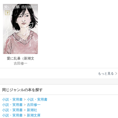
愛に乱暴（新潮文
吉田修一
庫）
もっと見る
同じジャンルの本を探す
小説・実用書
>
小説・実用書
小説・実用書
>
吉田修一
小説・実用書
>
新潮社
小説・実用書
>
新潮文庫