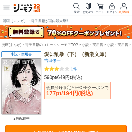
検索
はじめて
カート
ログイン
会員登録
漫画（マンガ）・電子書籍が国内最大級!!
漫画(まんが)・電子書籍のコミックシーモアTOP
小説・実用書
小説・実用書
愛に乱暴（下）（新潮文庫）
小説・実用書
吉田修一
1件
590pt/649円(税込)
会員登録限定70%OFFクーポンで
177pt/194円(税込)
2巻配信中