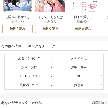
公爵家の長女でし
そして、あなたは
影まで愛して
鈴音さや
柏みなみ
影山優佳
た
私を捨てる
無料立読み
無料立読み
無料立読み
その他の人気ランキングをチェック！
総合ランキング
メディア化
少女・女性
少年・青年
TL・レディコミ
BL
異世界・転生
お色気
履歴削除
あなたがチェックした作品