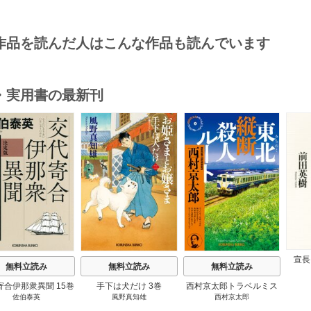
作品を読んだ人はこんな作品も読んでいます
・実用書の最新刊
s
宣長
無料立読み
無料立読み
無料立読み
寄合伊那衆異聞 15巻
手下は犬だけ 3巻
西村京太郎トラベルミス
佐伯泰英
風野真知雄
西村京太郎
テリー・セレクション 2
巻