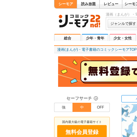
シーモア
読み放題
レビュー
シーモ
漫画（まんが）・
ジャンルで探す
総合
少年・青年
少女・女性
漫画(まんが)・電子書籍のコミックシーモアTOP
セーフサーチ
？
強
中
OFF
国内最大級の電子書籍サイト
無料会員登録