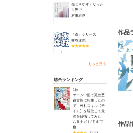
傷つきやすくなった
世界で
石田衣良
作品
「森」シリーズ
熊谷達也
もっと見る
総合ランキング
1位
ゲーム中盤で死ぬ悪
役貴族に転生したの
で、外れスキル【テ
イム】を駆使して最
強を目指してみた
八又ナガト
/
月山可
作品
也
（3.8）