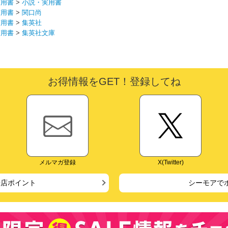
実用書
>
小説・実用書
実用書
>
関口尚
実用書
>
集英社
実用書
>
集英社文庫
お得情報をGET！登録してね
メルマガ登録
X(Twitter)
来店ポイント
シーモアで