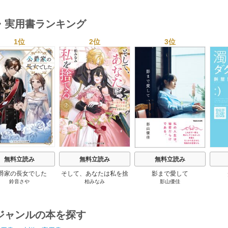
・実用書ランキング
1位
2位
3位
s
無料立読み
無料立読み
無料立読み
爵家の長女でした
そして、あなたは私を捨
影まで愛して
鈴音さや
柏みなみ
影山優佳
てる
ジャンルの本を探す