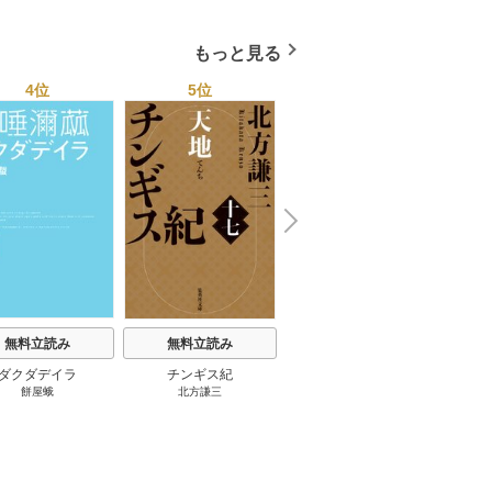
もっと見る
4位
5位
6位
N
x
e
t
無料立読み
無料立読み
無料立読み
ダクダデイラ
チンギス紀
東京バンドワゴン
B-PR
餅屋蛾
北方謙三
小路幸也
Ｂ
ジャラ
ディ 
ブック