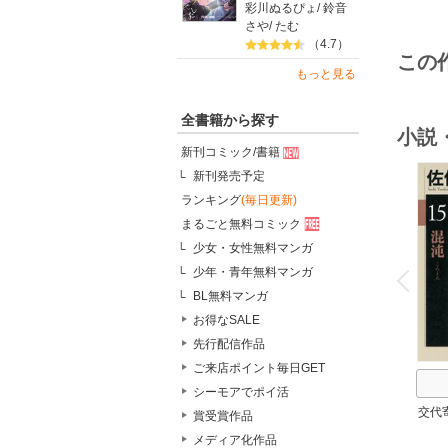
彩川ぬるぴょ
/
鈴音
さや
/
たむ
（4.7）
この
もっと見る
全書籍から探す
小説
新刊コミック/書籍
新刊発売予定
ランキング
(毎日更新)
まるごと無料コミック
少女・女性無料マンガ
o
v
少年・青年無料マンガ
P
r
e
i
u
BL無料マンガ
お得なSALE
先行配信作品
ご来店ポイント毎日GET
シーモアでポイ活
交代
賞受賞作品
メディア化作品