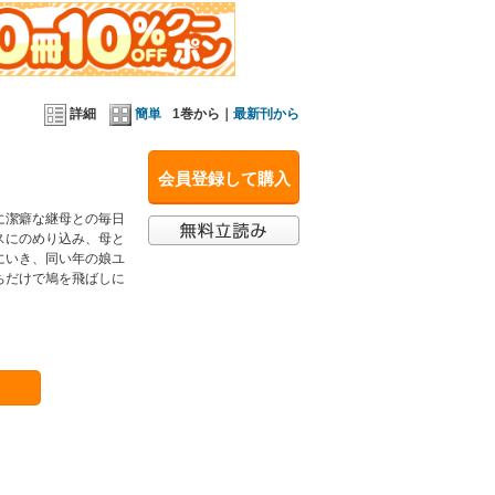
詳細
簡単
1巻から｜
最新刊から
会員登録して購入
に潔癖な継母との毎日
スにのめり込み、母と
にいき、同い年の娘ユ
ちだけで鳩を飛ばしに