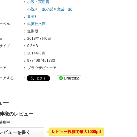
：
小説・実用書
小説
>
一般小説
>
文芸一般
：
集英社
ーベル
：
集英社文庫
：
無期限
日
：
2018年7月6日
サイズ
：
0.3MB
：
2014年3月
：
9784087451733
ーア
：
ブラウザビューア
ェアする
：
ュー
神様のレビュー
募集中！
レビュー投稿で最大1000pt!
レビューを書く