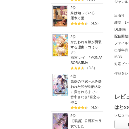
ジャンル
2位
妹は知っている
出版社
雁木万里
雑誌・レ
（4.5）
DL期限
配信開始
3位
かたわれ令嬢が男装
ファイル
する理由（コミッ
出版年月
ク）
ISBN
雨宮 レイ．
/
MONA
/
SORAJIMA
対応ビュ
（3.8）
作品をシ
4位
黒妖の花嫁～忌み嫌
われた私が冷酷大尉
に愛されるまで～
レビ
音中さわき
/
宮之み
やこ
はとの
（4.5）
レビュー
5位
【単話】公爵家の長
女でした