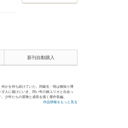
新刊自動購入
、何かを待ち続けていた。同級生・悟は物知り博
ンダ人に届けにいき、同い年の娘ユリカと出会っ
す。少年たちの冒険と成長を描く傑作長編。
作品情報をもっと見る