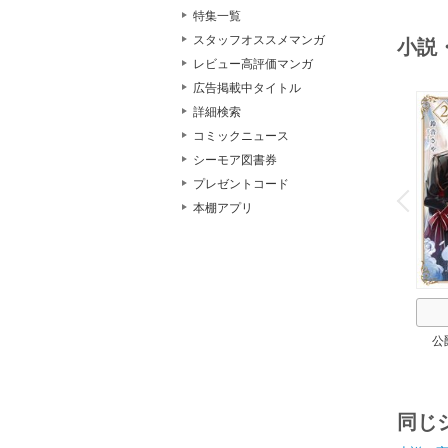
特集一覧
スタッフオススメマンガ
小説
レビュー高評価マンガ
広告掲載中タイトル
詳細検索
コミックニュース
シーモア図書券
o
プレゼントコード
v
P
r
e
i
u
本棚アプリ
公
同じ