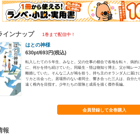
ラインナップ
1巻まで配信中！
はとの神様
630pt/693円(税込)
転入したての５年生、みなと。父の仕事の都合で各地を転々、病的
に、何かを待ち続けていた。同級生・悟は物知り博士。父が鳩レー
離婚していた。そんな二人が鳩を拾う。持ち主のオランダ人に届け
リカと出会った。居場所のない者同士、響き合った三人は、自分た
遠く稚内を目指す。少年たちの冒険と成長を描く傑作長編。
会員登録して全巻購入
情報