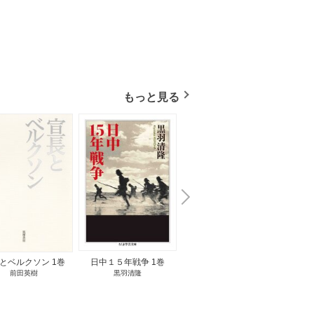
もっと見る
N
x
e
t
とベルクソン 1巻
日中１５年戦争 1巻
無料立読み
前田英樹
黒羽清隆
向島物語 1巻
便り屋
小杉健治