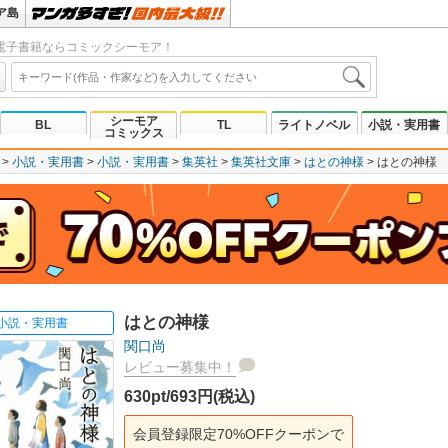
ア島
電子書籍ならコミックシーモア！
シーモア
BL
TL
ライトノベル
小説・実用書
コミックス
小説・実用書
小説・実用書
集英社
集英社文庫
はとの神様
はとの神様
はとの神様
小説・実用書
関口尚
レビュー募集中！
630pt/693円(税込)
会員登録限定70%OFFクーポンで