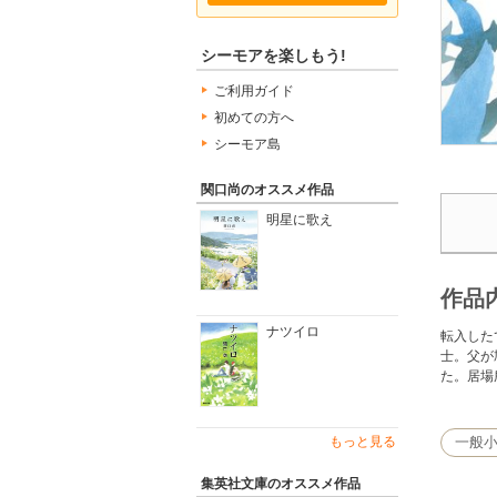
シーモアを楽しもう!
ご利用ガイド
初めての方へ
シーモア島
関口尚のオススメ作品
明星に歌え
作品
ナツイロ
転入した
士。父が
た。居場
もっと見る
一般
集英社文庫のオススメ作品