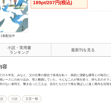
189pt/207円(税込)
1巻配信中
小説・実用書
最新刊を見る
ランキング
内容
ての５年生、みなと。父の仕事の都合で各地を転々、病的に潔癖な継母との毎日に
鳩レースにのめり込み、母と離婚していた。そんな二人が鳩を拾う。持ち主のオラ
所のない者同士、響き合った三人は、自分たちだけで鳩を飛ばしに遠く稚内を目指
小説
小説
文芸一般