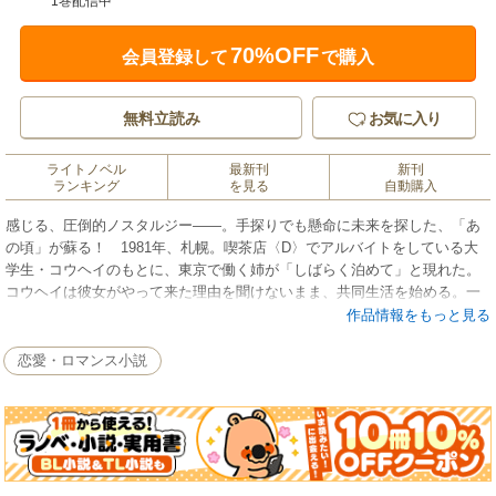
1巻配信中
70%OFF
会員登録して
で購入
無料立読み
お気に入り
ライトノベル
最新刊
新刊
ランキング
を見る
自動購入
感じる、圧倒的ノスタルジー――。手探りでも懸命に未来を探した、「あ
の頃」が蘇る！ 1981年、札幌。喫茶店〈D〉でアルバイトをしている大
学生・コウヘイのもとに、東京で働く姉が「しばらく泊めて」と現れた。
コウヘイは彼女がやって来た理由を聞けないまま、共同生活を始める。一
方〈D〉では、店長が突如「辞める」と言い出して……。平和に思えた人間
作品情報をもっと見る
関係の綻びが垣間見えたとき、コウヘイたちがとった行動とは？ 見えな
い未来に焦り、それでも前に進もうともがく若者たちを描いた傑作青春小
恋愛・ロマンス小説
説。