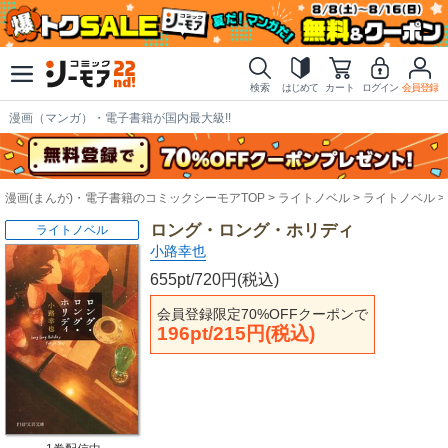
検索
はじめて
カート
ログイン
会員登録
漫画（マンガ）・電子書籍が国内最大級!!
漫画(まんが)・電子書籍のコミックシーモアTOP
ライトノベル
ライトノベル
ロング・ロング・ホリディ
ライトノベル
小路幸也
655pt/720円(税込)
会員登録限定70%OFFクーポンで
196pt/215円(税込)