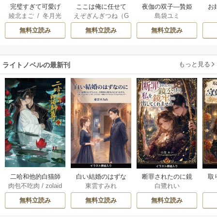
完璧すぎて可愛げ
ここは俺に任せて
夜伽の双子―贄姫
お
綾北まご
/
冬月光
えぞぎんぎつね（G
島袋ユミ
がないと婚約破棄
先に行けと言って
は二人の王子に愛
輝
/
昌未
Aノベル／SBクリ
された聖女は隣国
から10年がたった
される―
無料立読み
無料立読み
無料立読み
エイティブ刊）
/
に売られる
ら伝説になってい
阿倍野ちゃこ
/
De
た。
eCHA
もっと見る
ライトノベルの最新刊
白い結婚のはずな
二哈和他的白猫師
断罪されたのに鏡
取
東雲すみれ
肉包不吃肉
/
zolaid
白鷺れい
のに、旦那様の指
尊 5-6巻
公さまが私を鏡牢
女
a
/
石原理夏
先が止まりません
から出してくれま
科
無料立読み
無料立読み
無料立読み
（挿絵版） 1巻
せん（挿絵版） 1巻
軍
た