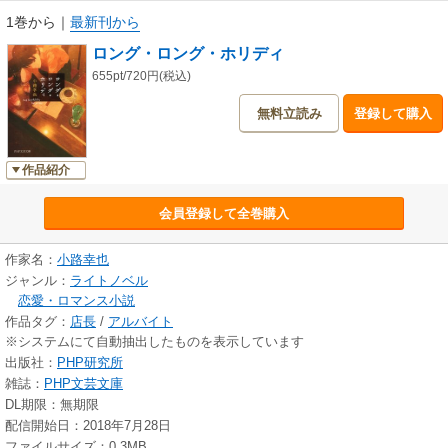
1巻から
｜
最新刊から
ロング・ロング・ホリディ
655pt/720円(税込)
無料立読み
登録して購入
作品紹介
会員登録して全巻購入
作家名：
小路幸也
ジャンル：
ライトノベル
恋愛・ロマンス小説
作品タグ：
店長
/
アルバイト
※システムにて自動抽出したものを表示しています
出版社：
PHP研究所
雑誌：
PHP文芸文庫
DL期限：無期限
配信開始日：2018年7月28日
ファイルサイズ：0.3MB