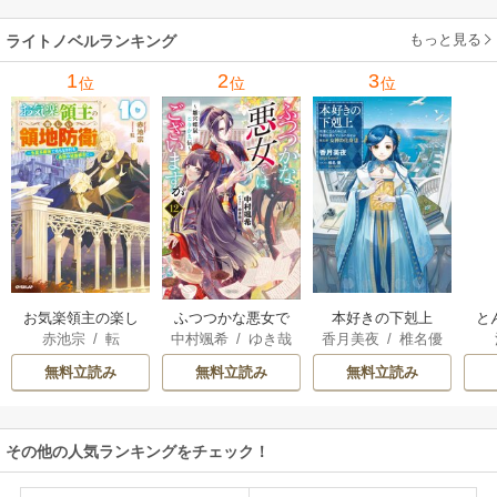
ます
もっと見る
ライトノベルランキング
1
2
3
位
位
位
お気楽領主の楽し
本好きの下剋上
と
ふつつかな悪女で
赤池宗
/
転
香月美夜
/
椎名優
中村颯希
/
ゆき哉
い領地防衛
はございますが
無料立読み
無料立読み
無料立読み
その他の人気ランキングをチェック！