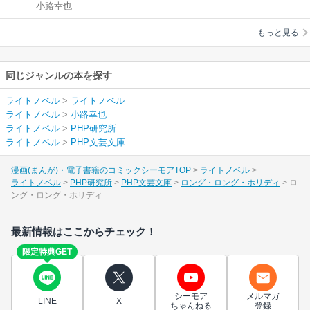
小路幸也
リディ
もっと見る
同じジャンルの本を探す
ライトノベル
>
ライトノベル
ライトノベル
>
小路幸也
ライトノベル
>
PHP研究所
ライトノベル
>
PHP文芸文庫
漫画(まんが)・電子書籍のコミックシーモアTOP
ライトノベル
ライトノベル
PHP研究所
PHP文芸文庫
ロング・ロング・ホリディ
ロ
ング・ロング・ホリディ
最新情報はここからチェック！
限定特典GET
シーモア
メルマガ
LINE
X
ちゃんねる
登録