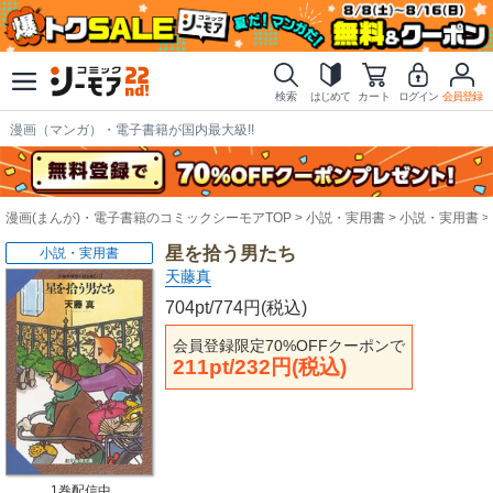
検索
はじめて
カート
ログイン
会員登録
漫画（マンガ）・電子書籍が国内最大級!!
漫画(まんが)・電子書籍のコミックシーモアTOP
小説・実用書
小説・実用書
星を拾う男たち
小説・実用書
天藤真
704pt/774円(税込)
会員登録限定70%OFFクーポンで
211pt/232円(税込)
1巻配信中