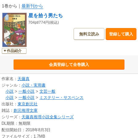
1巻から
｜
最新刊から
星を拾う男たち
704pt/774円(税込)
無料立読み
登録して購入
作品紹介
会員登録して全巻購入
作家名：
天藤真
ジャンル：
小説・実用書
小説
>
一般小説
>
文芸一般
小説
>
一般小説
>
ミステリー・サスペンス
出版社：
東京創元社
雑誌：
創元推理文庫
シリーズ：
天藤真推理小説全集シリーズ
DL期限：無期限
配信開始日：2018年8月3日
ファイルサイズ：1.7MB