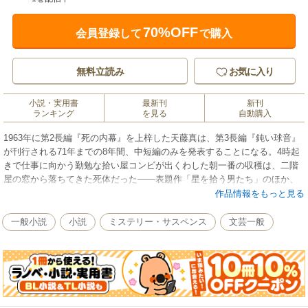
70%OFF
会員登録して
で購入
無料立読み
お気に入り
小説・実用書
最新刊
新刊
ランキング
を見る
自動購入
1963年に第2長編『死の内幕』を上梓した天藤真は、第3長編『鈍い球音』
が刊行される71年までの8年間、中短編のみを発表することになる。4時起
きで仕事に向かう勤勉な拾い屋コンビが出くわした朝一番の収穫は、二階
屋の窓から落ちてきた死体だった――表題作「星を拾う男たち」のほか、
旧〈宝石〉終刊号を飾った“史上最も完全な予告殺人”を描く「極楽案内」
作品情報をもっと見る
や、シリーズキャラクターのひとり、中央探偵社の仙石達子部長が登場す
る「密告者」「重ねて四つ」など、短編集成2巻目となる本書には、63年～
一般小説
小説
ミステリー・サスペンス
文芸一般
66年発表の11編を収める。【収録作】「天然色アリバイ」「共謀者」「目
撃者」「誘拐者」「白い火のゆくえ」「極楽案内」「星を拾う男たち」
「日本ＫＫＫ始末」「密告者」「重ねて四つ」「三匹の虻」