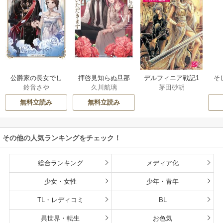
公爵家の長女でし
拝啓見知らぬ旦那
そ
デルフィニア戦記1
鈴音さや
久川航璃
茅田砂胡
た
様、離婚していた
だきます
無料立読み
無料立読み
その他の人気ランキングをチェック！
総合ランキング
メディア化
少女・女性
少年・青年
TL・レディコミ
BL
異世界・転生
お色気