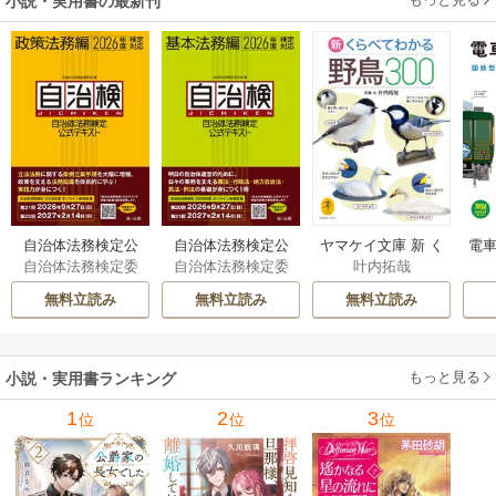
小説・実用書の最新刊
避します！～
自治体法務検定公
自治体法務検定公
ヤマケイ文庫 新 く
電車
自治体法務検定委
自治体法務検定委
叶内拓哉
式テキスト 政策
式テキスト 基本
らべてわかる野鳥3
型
員会
員会
法務編 ２０２６
法務編 ２０２６
00 1巻
無料立読み
無料立読み
無料立読み
年度検定対応 1巻
年度検定対応 1巻
もっと見る
小説・実用書ランキング
1
2
3
位
位
位