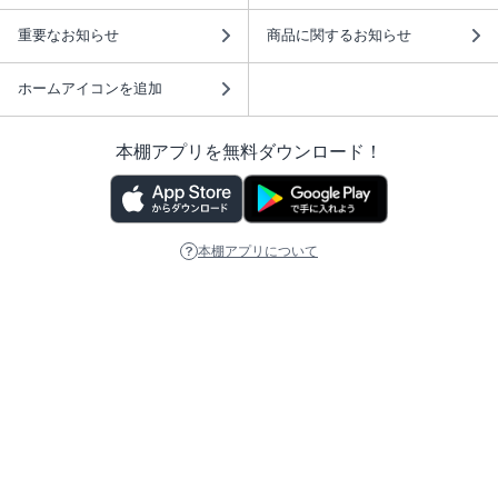
重要なお知らせ
商品に関するお知らせ
ホームアイコンを追加
本棚アプリを無料ダウンロード！
本棚アプリについて
このサイトについて
推奨環境
利用規約
ISBN検索
プライバシーポリシー
情報セキュリティーポリシー
特定商取引法に基づく表示
安心してお使いいただくために
ABJマークは、この電子書店・電子書籍配信サービスが、 著作権者からコンテ
ンツ使用許諾を得た正規版配信サービスであることを示す登録商標（登録番号
第6091713号）です。 詳しくは［ABJマーク］または［電子出版制作・流通協
議会］で検索してください。
(C)NTTソルマーレ