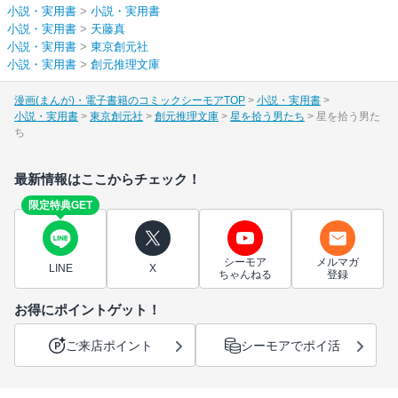
小説・実用書
>
小説・実用書
小説・実用書
>
天藤真
小説・実用書
>
東京創元社
小説・実用書
>
創元推理文庫
漫画(まんが)・電子書籍のコミックシーモアTOP
小説・実用書
小説・実用書
東京創元社
創元推理文庫
星を拾う男たち
星を拾う男た
ち
最新情報はここからチェック！
限定特典GET
シーモア
メルマガ
LINE
X
ちゃんねる
登録
お得にポイントゲット！
ご来店ポイント
シーモアでポイ活