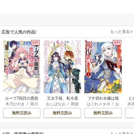
もっと見る
広告で人気の作品!
無料
無料
ループ7回目の悪役
王太子様、私今度
ブチ切れ令嬢は報
と
木乃ひのき
/
雨川
おしばなお
/
岡達
はぐれメタボ
/
お
赤
令嬢は、元敵国で
こそあなたに殺さ
復を誓いました。
透子
/
八美☆わん
英茉
/
先崎真琴
おのいも
/
昌未
自由気ままな花嫁
れたくないんで
無料立読み
無料立読み
無料立読み
生活を満喫する
す！ ～聖女に嵌め
られた貧乏令嬢、
二度目は串刺し回
もっと見る