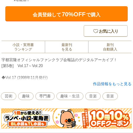
70%OFF
会員登録して
で購入
お気に入り
小説・実用書
最新刊
新刊
ランキング
を見る
自動購入
宇都宮隆オフィシャルファンクラブ会報誌のデジタルアーカイブ！
[第5巻] Vol.17～Vol.20
◆Vol.17 (1998年11月発行)
ミュージカル『RENT』が1998年9月よりついに開幕。東京公演をひとまず
作品情報をもっと見る
終えたUTSUに心境をきかせてもらいました。「『RENT』という作品で初
めての舞台を経験できたことは、すごくプラスになったかもしれないね」
芸術
趣味
専門書
趣味・生活
音楽
音楽
と語ったインタビュー、東京でのミュージカルレポートは読み応えがあり
ます。また、小室哲哉さん「MAGNETICAだけに語る、今、TMNについて
考えていること」のインタビューも掲載。
◆Vol.18 (1999年2月発行)
1999年のテーマは『出逢い』、刺激になるような人たちと会ってみたいと