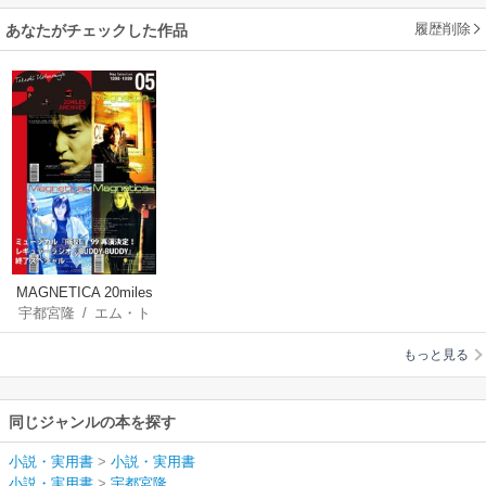
履歴削除
あなたがチェックした作品
MAGNETICA 20miles
宇都宮隆
/
エム・ト
archives 5
レス
もっと見る
同じジャンルの本を探す
小説・実用書
>
小説・実用書
小説・実用書
>
宇都宮隆