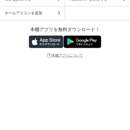
ホームアイコンを追加
本棚アプリを無料ダウンロード！
本棚アプリについて
このサイトについて
推奨環境
利用規約
ISBN検索
プライバシーポリシー
情報セキュリティーポリシー
特定商取引法に基づく表示
安心してお使いいただくために
ABJマークは、この電子書店・電子書籍配信サービスが、 著作権者からコンテ
ンツ使用許諾を得た正規版配信サービスであることを示す登録商標（登録番号
第6091713号）です。 詳しくは［ABJマーク］または［電子出版制作・流通協
議会］で検索してください。
(C)NTTソルマーレ