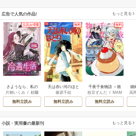
もっと見る
広告で人気の作品!
立読み増量
無料
無料
さようなら、私の
天は赤い河のほと
千夜千食物語 ～敗
婚
片桐いくみ
/
頼爾
篠原千絵
枝豆ずんだ
/
MAM
高
冷遇生活 ～パーテ
り
国の姫ですが氷の
っ
AKOTO
/
鴉羽凛燈
の
ィーで声をかけて
皇子殿下がどうも
国
無料立読み
無料立読み
無料立読み
きたのがヤバい男
溺愛してくれてい
だった件
ます～
もっと見る
小説・実用書の最新刊