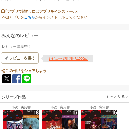
▼MAGNETICAとは
1994年10月、宇都宮隆がより多くの人達を引きつけるように、そして、皆
｢アプリで読む｣にはアプリをインストール!
さんとの距離感がより強力な力で近づくようにという願いをこめて発足し
本棚アプリを
こちら
からインストールしてください
たオフィシャルファンクラブ「MAGNETICA(マグネティカ/磁石から由来し
た造語)」。そのファンクラブ会員限定で配布されている同名の会報誌。現
在も年4回発行され、音楽活動、プライベートを問わず、“生”の宇都宮隆に
みんなのレビュー
触れられるファンにとって欠かせない情報源です。
レビュー募集中！
レビューを書く
レビュー投稿で最大1000pt!
この作品をシェアしよう
もっと見る
シリーズ作品
小説・実用書
小説・実用書
小説・実用書