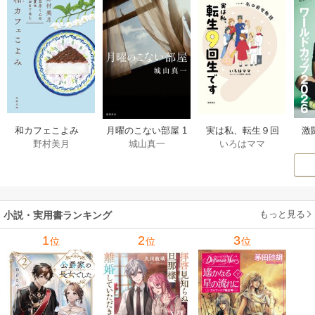
激
和カフェこよみ
月曜のこない部屋 1
実は私、転生９回
野村美月
城山真一
いろはママ
前
五月くんの夏のお
巻
生です マンガ
ー
もてなし 1巻
私の前世物語 1巻
もっと見る
小説・実用書ランキング
1
2
3
位
位
位