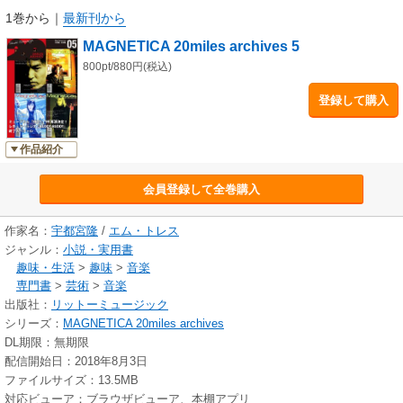
語ったUTSUのインタビュー、ファンクラブイベントのレポートを掲
1巻から
｜
最新刊から
載。“うつねこ3匹の写真集ができました”の告知ページでは貴重なUTSUと
MAGNETICA 20miles archives 5
愛猫の2ショットも見られます。スポウツ新聞では、1999年9月から再演が
決まったミュージカル『RENT』の決定報告、UTSUのなんでもBEST3など
800pt/880円(税込)
バラエティにとんだ内容になっています。
登録して購入
◆Vol.19 (1999年4月発行)
突然のTM NETWORK活動開始。その時の様子をUTSUが語ったインタビュ
作品紹介
ーとなりました。またドラマ『Tears』の出演裏話、UTSU追っかけ日記、
そしてファンクラブ5周年を記念して、立川市や吉祥寺などUTSUの思い出
会員登録して全巻購入
の場所をめぐるレポートも掲載。当時の思い出話も。TM NETWORK復活
がTOPに記載されたスポウツ新聞では、レギュラーラジオ『BUDDY-
BUDDY』終了スペシャルなどをお届け。
作家名：
宇都宮隆
/
エム・トレス
ジャンル：
小説・実用書
◆Vol.20 (1999年8月発行)
趣味・生活
>
趣味
>
音楽
TM NETWORKの復活でにわかにあわただしくなってきたUTSUに、ソロ活
専門書
>
芸術
>
音楽
動、そしてWキャストなしのミュージカル『RENT』再演についてのインタ
出版社：
リットーミュージック
ビューを掲載。ファンクラブ5周年を記念して、UTSUの5年の軌跡を写
シリーズ：
MAGNETICA 20miles archives
真、コメントとともに紹介。追っかけ日記では、TM NETWORKの活動に
DL期限：無期限
密着。撮影、レコーディング、クルーザーでの釣り(!?) in HAWAIの様子
配信開始日：2018年8月3日
まで当時の貴重な様子が伺えます。
ファイルサイズ：13.5MB
対応ビューア：ブラウザビューア、本棚アプリ