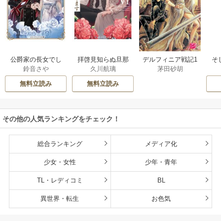
公爵家の長女でし
拝啓見知らぬ旦那
そ
デルフィニア戦記1
鈴音さや
久川航璃
茅田砂胡
た
様、離婚していた
だきます
無料立読み
無料立読み
その他の人気ランキングをチェック！
総合ランキング
メディア化
少女・女性
少年・青年
TL・レディコミ
BL
異世界・転生
お色気