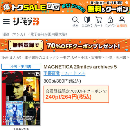
検索
はじめて
カート
ログイン
会員登録
漫画（マンガ）・電子書籍が国内最大級!!
漫画(まんが)・電子書籍のコミックシーモアTOP
小説・実用書
小説・実用書
MAGNETICA 20miles archives 5
小説・実用書
宇都宮隆
エム・トレス
800pt/880円(税込)
会員登録限定70%OFFクーポンで
240pt/264円(税込)
1巻配信中