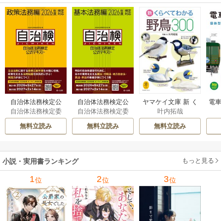
自治体法務検定公
自治体法務検定公
ヤマケイ文庫 新 く
電車
自治体法務検定委
自治体法務検定委
叶内拓哉
式テキスト 政策
式テキスト 基本
らべてわかる野鳥3
型
員会
員会
法務編 ２０２６
法務編 ２０２６
00 1巻
無料立読み
無料立読み
無料立読み
年度検定対応 1巻
年度検定対応 1巻
もっと見る
小説・実用書ランキング
1
2
3
位
位
位