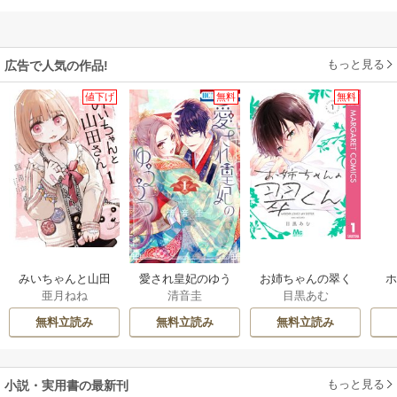
もっと見る
広告で人気の作品!
値下げ
無料
無料
みいちゃんと山田
愛され皇妃のゆう
お姉ちゃんの翠く
亜月ねね
清音圭
目黒あむ
さん
うつ
ん
無料立読み
無料立読み
無料立読み
もっと見る
小説・実用書の最新刊