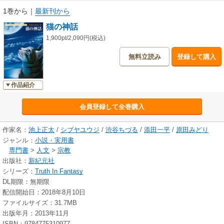
1巻から
｜
最新刊から
猫の神話
1,900pt/2,090円(税込)
無料立読み
登録して購入
作品紹介
会員登録して全巻購入
作家名：
池上正太
/
シブヤユウジ
/
渋谷ちづる
/
添田一平
/
原田みどり
ジャンル：
小説・実用書
専門書
>
人文
>
宗教
出版社：
新紀元社
シリーズ：
Truth In Fantasy
DL期限：無期限
配信開始日：2018年8月10日
ファイルサイズ：31.7MB
出版年月：2013年11月
ISBN：9784775310977