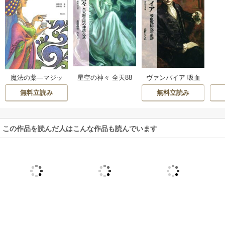
ヴァンパイア 吸血
魔法の薬―マジッ
星空の神々 全天88
鬼伝説の系譜
クポーション
星座の神話・伝承
無料立読み
無料立読み
この作品を読んだ人はこんな作品も読んでいます