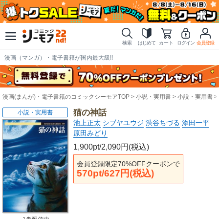
検索
はじめて
カート
ログイン
会員登録
漫画（マンガ）・電子書籍が国内最大級!!
漫画(まんが)・電子書籍のコミックシーモアTOP
小説・実用書
小説・実用書
猫の神話
小説・実用書
池上正太
シブヤユウジ
渋谷ちづる
添田一平
原田みどり
1,900pt/2,090円(税込)
会員登録限定70%OFFクーポンで
570pt/627円(税込)