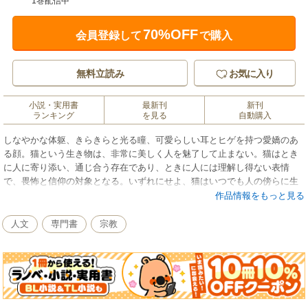
1巻配信中
70%OFF
会員登録して
で購入
無料立読み
お気に入り
小説・実用書
最新刊
新刊
ランキング
を見る
自動購入
しなやかな体躯、きらきらと光る瞳、可愛らしい耳とヒゲを持つ愛嬌のあ
る顔。猫という生き物は、非常に美しく人を魅了して止まない。猫はとき
に人に寄り添い、通じ合う存在であり、ときに人には理解し得ない表情
で、畏怖と信仰の対象となる。いずれにせよ、猫はいつでも人の傍らに生
きてきた。その証拠に、猫と共に語られる物語はこんなにも楽しく、切な
作品情報をもっと見る
く、愛おしいのである。
人文
専門書
宗教