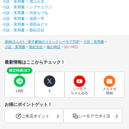
小説・実用書
>
池上正太
小説・実用書
>
シブヤユウジ
小説・実用書
>
渋谷ちづる
小説・実用書
>
添田一平
小説・実用書
>
原田みどり
小説・実用書
>
新紀元社
漫画(まんが)・電子書籍のコミックシーモアTOP
小説・実用書
小説・実用書
新紀元社
猫の神話
猫の神話
最新情報はここからチェック！
限定特典GET
シーモア
メルマガ
LINE
X
ちゃんねる
登録
お得にポイントゲット！
ご来店ポイント
シーモアでポイ活