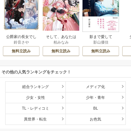
公爵家の長女でし
そして、あなたは
影まで愛して
鈴音さや
柏みなみ
影山優佳
た
私を捨てる
無料立読み
無料立読み
無料立読み
その他の人気ランキングをチェック！
総合ランキング
メディア化
少女・女性
少年・青年
TL・レディコミ
BL
異世界・転生
お色気