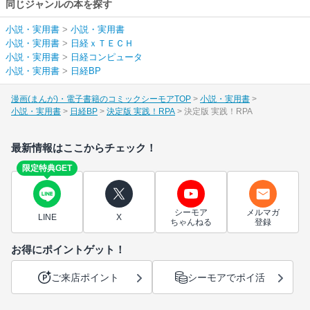
同じジャンルの本を探す
小説・実用書
>
小説・実用書
小説・実用書
>
日経ｘＴＥＣＨ
小説・実用書
>
日経コンピュータ
小説・実用書
>
日経BP
漫画(まんが)・電子書籍のコミックシーモアTOP
小説・実用書
小説・実用書
日経BP
決定版 実践！RPA
決定版 実践！RPA
最新情報はここからチェック！
限定特典GET
シーモア
メルマガ
LINE
X
ちゃんねる
登録
お得にポイントゲット！
ご来店ポイント
シーモアでポイ活