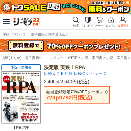
検索
はじめて
カート
ログイン
会員登録
漫画（マンガ）・電子書籍が国内最大級!!
漫画(まんが)・電子書籍のコミックシーモアTOP
小説・実用書
小説・実用書
決定版 実践！RPA
小説・実用書
日経ｘＴＥＣＨ
日経コンピュータ
2,400pt/2,640円(税込)
会員登録限定70%OFFクーポンで
720pt/792円(税込)
1巻配信中