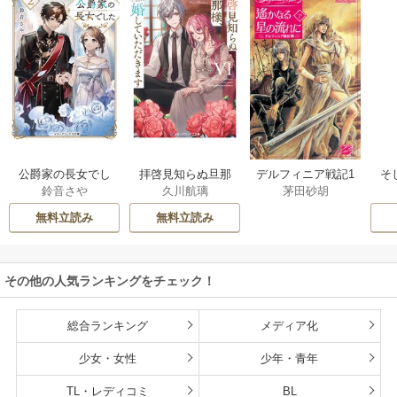
公爵家の長女でし
拝啓見知らぬ旦那
そ
デルフィニア戦記1
鈴音さや
久川航璃
茅田砂胡
た
様、離婚していた
だきます
無料立読み
無料立読み
その他の人気ランキングをチェック！
総合ランキング
メディア化
少女・女性
少年・青年
TL・レディコミ
BL