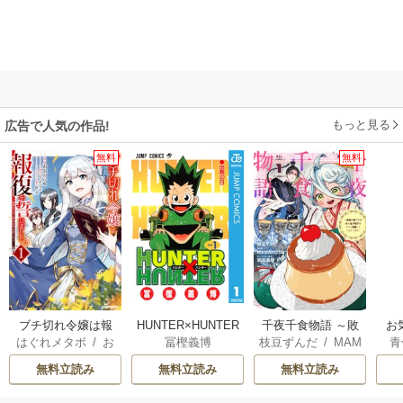
もっと見る
広告で人気の作品!
無料
無料
ブチ切れ令嬢は報
HUNTER×HUNTER
千夜千食物語 ～敗
お
はぐれメタボ
/
お
冨樫義博
枝豆ずんだ
/
MAM
青
復を誓いました。
モノクロ版
国の姫ですが氷の
おのいも
/
昌未
AKOTO
/
鴉羽凛燈
皇子殿下がどうも
無料立読み
無料立読み
無料立読み
溺愛してくれてい
ます～