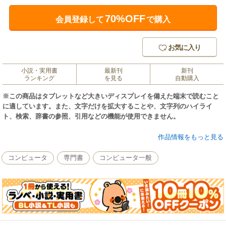
70%OFF
会員登録して
で購入
お気に入り
小説・実用書
最新刊
新刊
ランキング
を見る
自動購入
※この商品はタブレットなど大きいディスプレイを備えた端末で読むこと
に適しています。また、文字だけを拡大することや、文字列のハイライ
ト、検索、辞書の参照、引用などの機能が使用できません。
働き方改革が日本企業の一大テーマになるなか、即効薬と期待されている
作品情報をもっと見る
のが「RPA（ロボティック・プロセス・オートメーション）」です。デー
タの入力や転記、チェックなど、PCを使った定型作業を人間の数倍から数
コンピュータ
専門書
コンピュータ一般
十倍のスピードで正確にこなすのがRPA。日本で本格的に普及し始めてお
よそ2年。金融機関に始まり製造業やサービス業、そして大企業から中小企
業へと導入企業は着実に拡大しています。
本書はRPA導入を検討している人はもちろん、導入の最中や活用を始め
てさらに効果を引き出したい人まで、RPAを働き方改革に役立てたいビジ