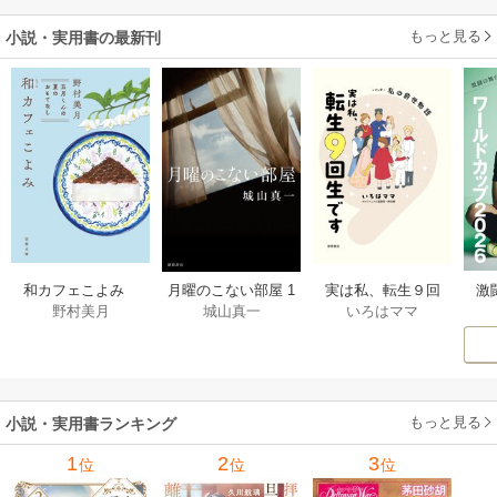
もっと見る
小説・実用書の最新刊
激
和カフェこよみ
月曜のこない部屋 1
実は私、転生９回
野村美月
城山真一
いろはママ
前
五月くんの夏のお
巻
生です マンガ
ー
もてなし 1巻
私の前世物語 1巻
もっと見る
小説・実用書ランキング
1
2
3
位
位
位