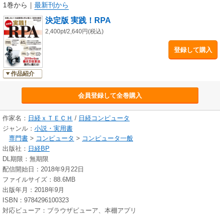
ネスパーソンが抱く疑問に答える実践的な情報を提供します。大企業や中
1巻から
｜
最新刊から
小企業の導入事例、そこから導き出した導入の勘所やつまずきやすい落と
決定版 実践！RPA
し穴を掲載。AI（人工知能）やOCR（光学的文字認識）との連携、第一線
の有識者が語る活用策や将来動向も紹介します。
2,400pt/2,640円(税込)
登録して購入
残業時間の罰則突き上限規制などを定める働き方改革関連法の施行が
2019年4月に迫るなか、企業は従業員1人ひとりの生産性向上にこれまで以
上に取り組む必要があります。本書をぜひお役立てください。
作品紹介
会員登録して全巻購入
作家名：
日経ｘＴＥＣＨ
/
日経コンピュータ
ジャンル：
小説・実用書
専門書
>
コンピュータ
>
コンピュータ一般
出版社：
日経BP
DL期限：無期限
配信開始日：2018年9月22日
ファイルサイズ：88.6MB
出版年月：2018年9月
ISBN：9784296100323
対応ビューア：ブラウザビューア、本棚アプリ