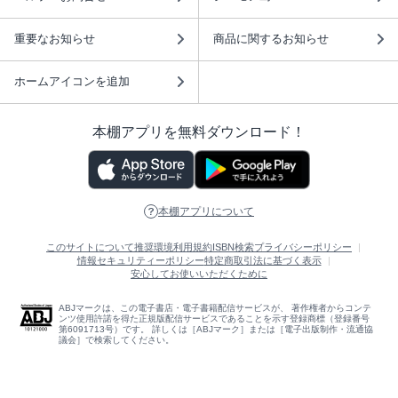
重要なお知らせ
商品に関するお知らせ
ホームアイコンを追加
本棚アプリを無料ダウンロード！
本棚アプリについて
このサイトについて
推奨環境
利用規約
ISBN検索
プライバシーポリシー
情報セキュリティーポリシー
特定商取引法に基づく表示
安心してお使いいただくために
ABJマークは、この電子書店・電子書籍配信サービスが、 著作権者からコンテ
ンツ使用許諾を得た正規版配信サービスであることを示す登録商標（登録番号
第6091713号）です。 詳しくは［ABJマーク］または［電子出版制作・流通協
議会］で検索してください。
(C)NTTソルマーレ