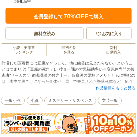
2巻配信中
70%OFF
会員登録して
で購入
無料立読み
お気に入り
小説・実用書
最初の巻
新刊
ランキング
を見る
自動購入
陥没した頭蓋骨には豆腐がぎっしり。他に凶器は見当たらない。というこ
とはつまり!?(「豆腐の死角」)。捜査一課の大黒福助率いる変死体専門の捜
査班“サーカス”。鑑識課員の数之十一、監察医の栗栖アメリとともに挑むの
は、水中で黒こげになった死体や、屋上で発見された墜落死体など、厄介
なものばかり。さらに捜査中に、とある事実に気づいた彼らは予想外の展
作品情報をもっと見る
開に巻き込まれ――シリーズ第２弾。
一般小説
小説
ミステリー・サスペンス
文芸一般