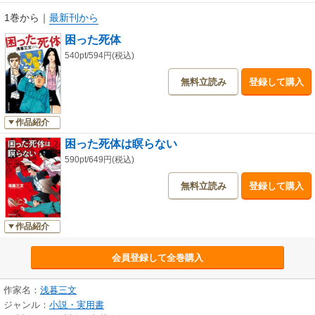
1巻から
｜
最新刊から
困った死体
540pt/594円(税込)
無料立読み
登録して購入
作品紹介
困った死体は瞑らない
590pt/649円(税込)
無料立読み
登録して購入
作品紹介
会員登録して全巻購入
作家名：
浅暮三文
ジャンル：
小説・実用書