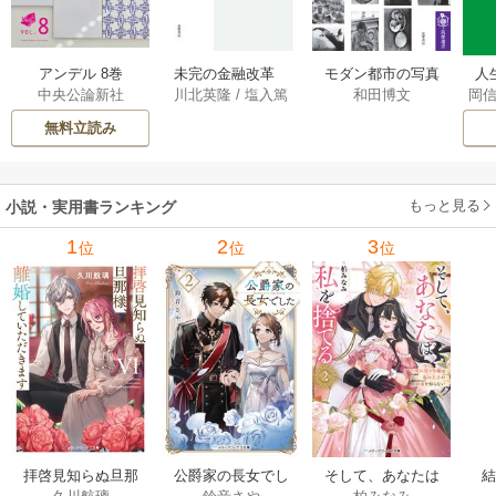
アンデル 8巻
未完の金融改革
モダン都市の写真
人
中央公論新社
川北英隆
/
塩入篤
和田博文
岡
――池尾和人の政
史 1923－1944
教
策実践 1巻
――写真雑誌「フ
の
無料立読み
ォトタイムス」に
みる視覚の革命 1巻
もっと見る
小説・実用書ランキング
1
2
3
位
位
位
拝啓見知らぬ旦那
公爵家の長女でし
そして、あなたは