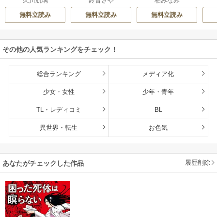
久川航璃
鈴音さや
柏みなみ
様、離婚していた
た
私を捨てる
だきます
無料立読み
無料立読み
無料立読み
その他の人気ランキングをチェック！
総合ランキング
メディア化
少女・女性
少年・青年
TL・レディコミ
BL
異世界・転生
お色気
履歴削除
あなたがチェックした作品