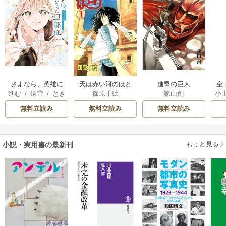
さよなら、英雄に
天は赤い河のほと
進撃の巨人
空
進む
/
遠雷
/
とき
篠原千絵
諫山創
小
なった旦那様 ～
り
間
ただ祈るだけの役
が
無料立読み
無料立読み
無料立読み
立たずな妻のはず
陛
でしたが……～
もっと見る
小説・実用書の最新刊