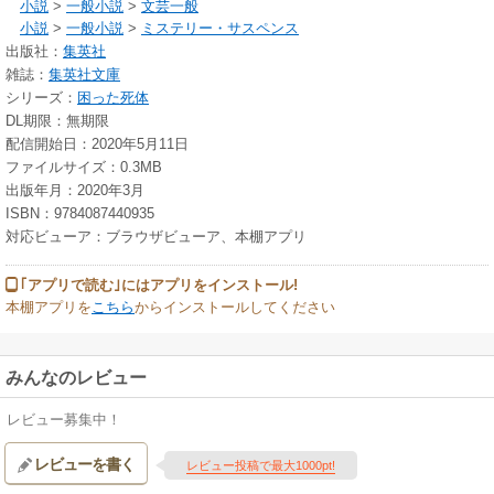
小説
>
一般小説
>
文芸一般
小説
>
一般小説
>
ミステリー・サスペンス
出版社：
集英社
雑誌：
集英社文庫
シリーズ：
困った死体
DL期限：無期限
配信開始日：2020年5月11日
ファイルサイズ：0.3MB
出版年月：2020年3月
ISBN：9784087440935
対応ビューア：ブラウザビューア、本棚アプリ
｢アプリで読む｣にはアプリをインストール!
本棚アプリを
こちら
からインストールしてください
みんなのレビュー
レビュー募集中！
レビューを書く
レビュー投稿で最大1000pt!