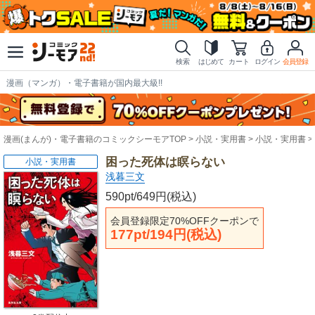
検索
はじめて
カート
ログイン
会員登録
漫画（マンガ）・電子書籍が国内最大級!!
漫画(まんが)・電子書籍のコミックシーモアTOP
小説・実用書
小説・実用書
困った死体は瞑らない
小説・実用書
浅暮三文
590pt/649円(税込)
会員登録限定70%OFFクーポンで
177pt/194円(税込)