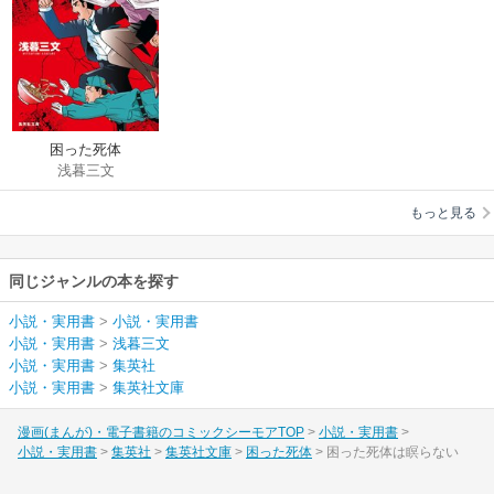
困った死体
浅暮三文
もっと見る
同じジャンルの本を探す
小説・実用書
>
小説・実用書
小説・実用書
>
浅暮三文
小説・実用書
>
集英社
小説・実用書
>
集英社文庫
漫画(まんが)・電子書籍のコミックシーモアTOP
小説・実用書
小説・実用書
集英社
集英社文庫
困った死体
困った死体は瞑らない