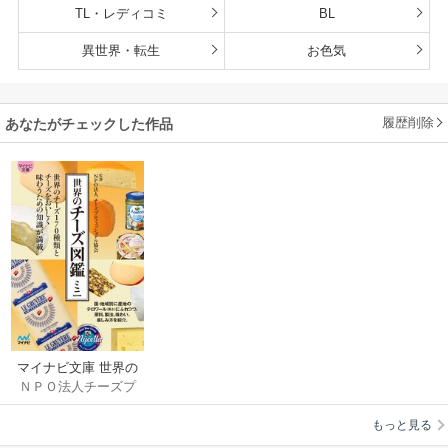
TL・レディコミ
BL
異世界・転生
お色気
履歴削除
あなたがチェックした作品
マイナビ文庫 世界の
ＮＰＯ法人チーズプ
チーズ図鑑ミニ
ロフェッショナル協
もっと見る
会