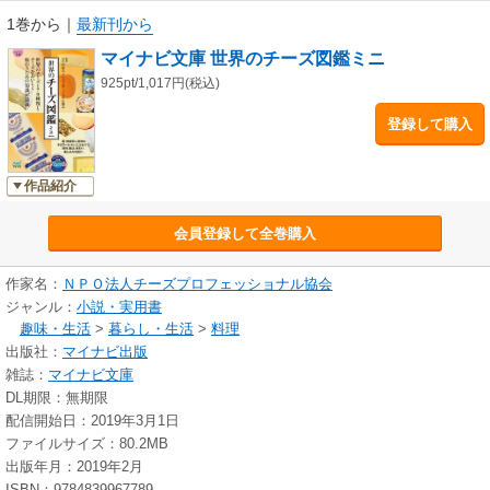
そこで本書では、世界各地の特徴的なチーズを、国別、地域別に紹介しま
1巻から
｜
最新刊から
す。
マイナビ文庫 世界のチーズ図鑑ミニ
知れば知るほどおいしくなる、チーズの奥深い世界へとご案内します。
925pt/1,017円(税込)
登録して購入
◎ NPO法人 チーズプロフェッショナル協会(C.P.A)
チーズを食卓に定着させるため、また健康増進に寄与するために、チーズ
の正しい知識や技術を提供したり、日本独自のチーズ文化を創るなどの活
作品紹介
動を行なっている。
チーズ検定「コラムード・オブ・チーズ」主催。
会員登録して全巻購入
また、年間を通じ、チーズを楽しむためのイベントも数多く開催してい
る。
作家名：
ＮＰＯ法人チーズプロフェッショナル協会
ジャンル：
小説・実用書
趣味・生活
>
暮らし・生活
>
料理
出版社：
マイナビ出版
雑誌：
マイナビ文庫
DL期限：無期限
配信開始日：2019年3月1日
ファイルサイズ：80.2MB
出版年月：2019年2月
ISBN：9784839967789