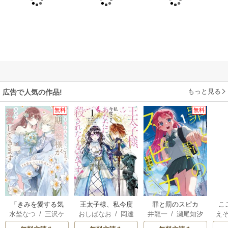
もっと見る
広告で人気の作品!
無料
無料
「きみを愛する気
王太子様、私今度
罪と罰のスピカ
こ
水埜なつ
/
三沢ケ
おしばなお
/
岡達
井龍一
/
瀬尾知汐
え
はない」と言った
こそあなたに殺さ
先
イ
英茉
/
先崎真琴
A
次期公爵様がなぜ
れたくないんで
か