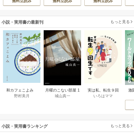
無料立読み
無料立読み
無料立読み
エ
か溺愛してきます
す！ ～聖女に嵌め
ら
阿
られた貧乏令嬢、
二度目は串刺し回
もっと見る
小説・実用書の最新刊
避します！～
激
和カフェこよみ
月曜のこない部屋 1
実は私、転生９回
野村美月
城山真一
いろはママ
前
五月くんの夏のお
巻
生です マンガ
ー
もてなし 1巻
私の前世物語 1巻
もっと見る
小説・実用書ランキング