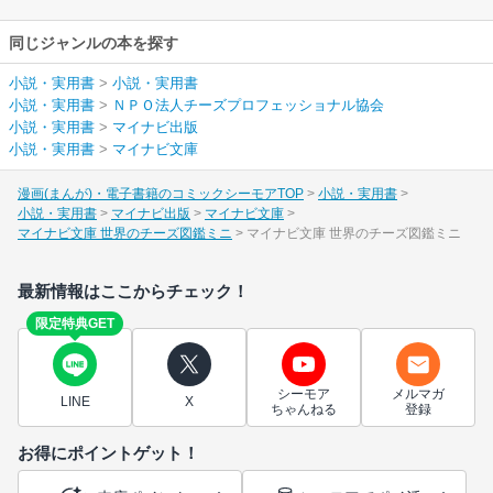
同じジャンルの本を探す
小説・実用書
>
小説・実用書
小説・実用書
>
ＮＰＯ法人チーズプロフェッショナル協会
小説・実用書
>
マイナビ出版
小説・実用書
>
マイナビ文庫
漫画(まんが)・電子書籍のコミックシーモアTOP
小説・実用書
小説・実用書
マイナビ出版
マイナビ文庫
マイナビ文庫 世界のチーズ図鑑ミニ
マイナビ文庫 世界のチーズ図鑑ミニ
最新情報はここからチェック！
限定特典GET
シーモア
メルマガ
LINE
X
ちゃんねる
登録
お得にポイントゲット！