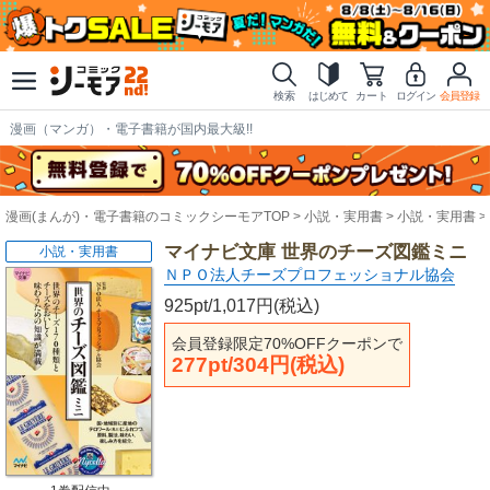
検索
はじめて
カート
ログイン
会員登録
漫画（マンガ）・電子書籍が国内最大級!!
漫画(まんが)・電子書籍のコミックシーモアTOP
小説・実用書
小説・実用書
マイナビ文庫 世界のチーズ図鑑ミニ
小説・実用書
ＮＰＯ法人チーズプロフェッショナル協会
925pt/1,017円(税込)
会員登録限定70%OFFクーポンで
277pt/304円(税込)