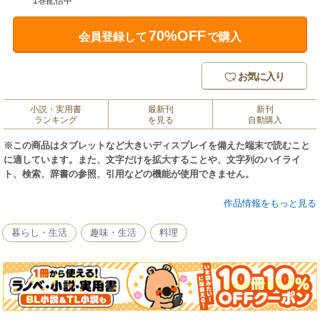
1巻配信中
70%OFF
会員登録して
で購入
お気に入り
小説・実用書
最新刊
新刊
ランキング
を見る
自動購入
※この商品はタブレットなど大きいディスプレイを備えた端末で読むこと
に適しています。また、文字だけを拡大することや、文字列のハイライ
ト、検索、辞書の参照、引用などの機能が使用できません。
本書は、好評既刊『世界のチーズ図鑑』をベースに内容をコンパクトにま
作品情報をもっと見る
とめ直し、いつでも持ち歩ける文庫サイズに再構成した本です。
暮らし・生活
趣味・生活
料理
紀元前に発生し、世界中に広まった乳製品、チーズ。
その種類は1000を超えるといわれています。
これだけ多様なチーズが世界に存在しているのは、チーズの原料、製法、
食べ方が、土地それぞれのテロワール(風土)と文化を色濃く反映しているか
らです。