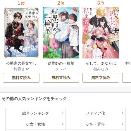
1
2
3
位
位
位
公爵家の長女でし
結界師の一輪華
そして、あなたは
拝
鈴音さや
クレハ
柏みなみ
た
私を捨てる
様
無料立読み
無料立読み
無料立読み
その他の人気ランキングをチェック！
総合ランキング
メディア化
少女・女性
少年・青年