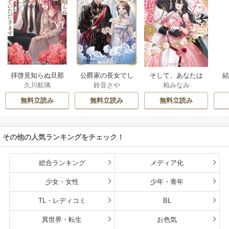
拝啓見知らぬ旦那
公爵家の長女でし
そして、あなたは
久川航璃
鈴音さや
柏みなみ
様、離婚していた
た
私を捨てる
だきます
無料立読み
無料立読み
無料立読み
その他の人気ランキングをチェック！
総合ランキング
メディア化
少女・女性
少年・青年
TL・レディコミ
BL
異世界・転生
お色気