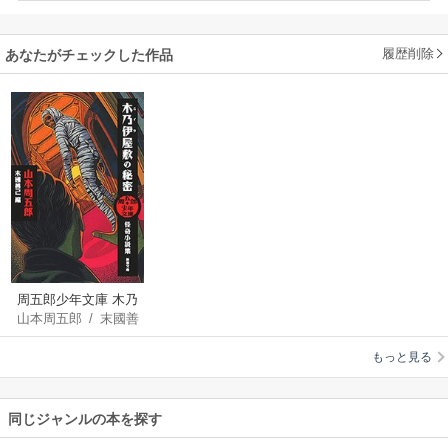
履歴削除
あなたがチェックした作品
周五郎少年文庫 木乃
山本周五郎
/
末國善
伊屋敷の秘密―怪奇
己
小説集―（新潮文
もっと見る
庫）
同じジャンルの本を探す