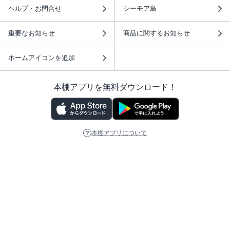
ヘルプ・お問合せ
シーモア島
重要なお知らせ
商品に関するお知らせ
ホームアイコンを追加
本棚アプリを無料ダウンロード！
本棚アプリについて
このサイトについて
推奨環境
利用規約
ISBN検索
プライバシーポリシー
情報セキュリティーポリシー
特定商取引法に基づく表示
安心してお使いいただくために
ABJマークは、この電子書店・電子書籍配信サービスが、 著作権者からコンテ
ンツ使用許諾を得た正規版配信サービスであることを示す登録商標（登録番号
第6091713号）です。 詳しくは［ABJマーク］または［電子出版制作・流通協
議会］で検索してください。
(C)NTTソルマーレ