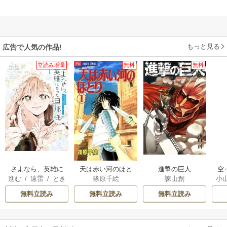
もっと見る
広告で人気の作品!
立読み増量
無料
無料
さよなら、英雄に
天は赤い河のほと
進撃の巨人
空
進む
/
遠雷
/
とき
篠原千絵
諫山創
小
なった旦那様 ～
り
間
ただ祈るだけの役
が
無料立読み
無料立読み
無料立読み
立たずな妻のはず
陛
でしたが……～