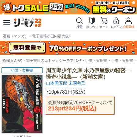
検索
はじめて
カート
ログイン
会員登録
漫画（マンガ）・電子書籍が国内最大級!!
漫画(まんが)・電子書籍のコミックシーモアTOP
小説・実用書
小説・実用書
周五郎少年文庫 木乃伊屋敷の秘密―
小説・実用書
怪奇小説集―（新潮文庫）
山本周五郎
末國善己
710pt/781円(税込)
会員登録限定70%OFFクーポンで
213pt/234円(税込)