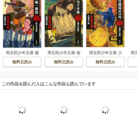
周五郎少年文庫 南
周五郎少年文庫 少
周五郎少年文庫 臆
周
方十字星―海洋小
年間諜X13号―冒険
病一番首―時代小
人
無料立読み
無料立読み
無料立読み
説集―（新潮文
小説集―（新潮文
説集―（新潮文
小
庫）
庫）
庫）
この作品を読んだ人はこんな作品も読んでいます