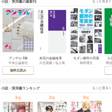
もっと見る
小説・実用書の最新刊
アンデル 8巻
未完の金融改革
モダン都市の写真
人
中央公論新社
川北英隆
/
塩入篤
和田博文
岡
――池尾和人の政
史 1923－1944
教
策実践 1巻
――写真雑誌「フ
の
無料立読み
ォトタイムス」に
みる視覚の革命 1巻
もっと見る
小説・実用書ランキング
1
2
3
位
位
位