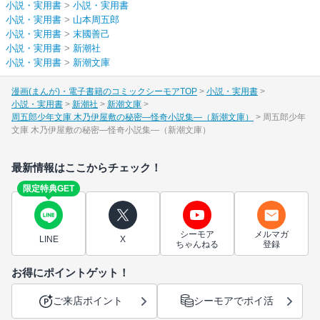
小説・実用書
>
小説・実用書
小説・実用書
>
山本周五郎
小説・実用書
>
末國善己
小説・実用書
>
新潮社
小説・実用書
>
新潮文庫
漫画(まんが)・電子書籍のコミックシーモアTOP
小説・実用書
小説・実用書
新潮社
新潮文庫
周五郎少年文庫 木乃伊屋敷の秘密―怪奇小説集―（新潮文庫）
周五郎少年
文庫 木乃伊屋敷の秘密―怪奇小説集―（新潮文庫）
最新情報はここからチェック！
限定特典GET
シーモア
メルマガ
LINE
X
ちゃんねる
登録
お得にポイントゲット！
ご来店ポイント
シーモアでポイ活