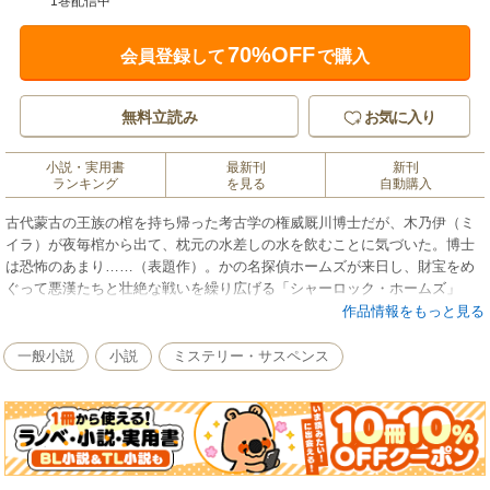
1巻配信中
70%OFF
会員登録して
で購入
無料立読み
お気に入り
小説・実用書
最新刊
新刊
ランキング
を見る
自動購入
古代蒙古の王族の棺を持ち帰った考古学の権威厩川博士だが、木乃伊（ミ
イラ）が夜毎棺から出て、枕元の水差しの水を飲むことに気づいた。博士
は恐怖のあまり……（表題作）。かの名探偵ホームズが来日し、財宝をめ
ぐって悪漢たちと壮絶な戦いを繰り広げる「シャーロック・ホームズ」
等、痛快探偵小説の内、怪奇性の強い名品珍品13編を精選。（解説・末國
作品情報をもっと見る
善己）
一般小説
小説
ミステリー・サスペンス