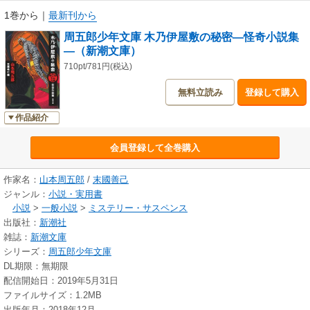
1巻から
｜
最新刊から
周五郎少年文庫 木乃伊屋敷の秘密―怪奇小説集
―（新潮文庫）
710pt/781円(税込)
無料立読み
登録して購入
作品紹介
会員登録して全巻購入
作家名：
山本周五郎
/
末國善己
ジャンル：
小説・実用書
小説
>
一般小説
>
ミステリー・サスペンス
出版社：
新潮社
雑誌：
新潮文庫
シリーズ：
周五郎少年文庫
DL期限：無期限
配信開始日：2019年5月31日
ファイルサイズ：1.2MB
出版年月：2018年12月