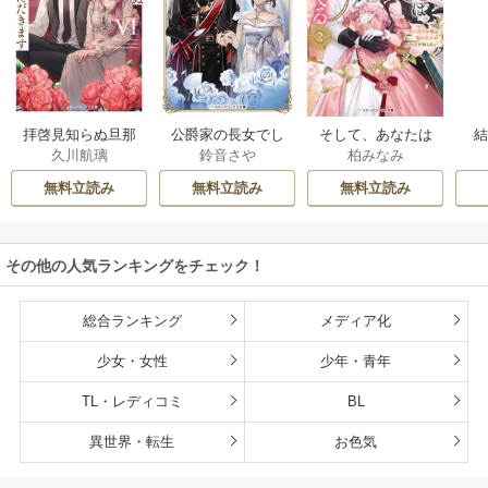
拝啓見知らぬ旦那
公爵家の長女でし
そして、あなたは
久川航璃
鈴音さや
柏みなみ
様、離婚していた
た
私を捨てる
だきます
無料立読み
無料立読み
無料立読み
その他の人気ランキングをチェック！
総合ランキング
メディア化
少女・女性
少年・青年
TL・レディコミ
BL
異世界・転生
お色気