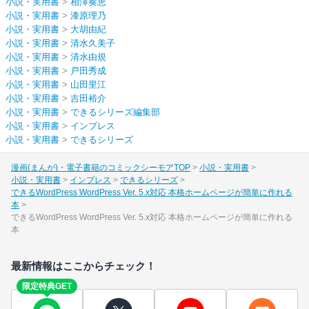
小説・実用書
>
相澤奏恵
小説・実用書
>
漆原理乃
小説・実用書
>
大胡由紀
小説・実用書
>
清水久美子
小説・実用書
>
清水由規
小説・実用書
>
戸田秀成
小説・実用書
>
山田里江
小説・実用書
>
吉田裕介
小説・実用書
>
できるシリーズ編集部
小説・実用書
>
インプレス
小説・実用書
>
できるシリーズ
漫画(まんが)・電子書籍のコミックシーモアTOP
小説・実用書
小説・実用書
インプレス
できるシリーズ
できるWordPress WordPress Ver. 5.x対応 本格ホームページが簡単に作れる
本
できるWordPress WordPress Ver. 5.x対応 本格ホームページが簡単に作れる
本
最新情報はここからチェック！
限定特典GET