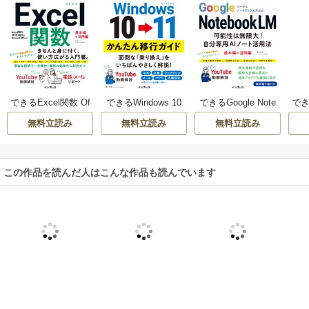
できるExcel関数 Of
できるWindows 10
できるGoogle Note
できる
fice 2021/2019/201
→ 11 かんたん移行
bookLM 可能性は無
Cop
無料立読み
無料立読み
無料立読み
6&Microsoft 365対
ガイド
限大！自分専用AI
024
応
ノート活用法
この作品を読んだ人はこんな作品も読んでいます