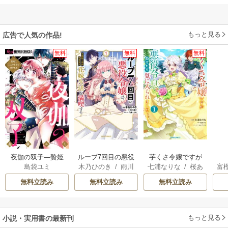
もっと見る
広告で人気の作品!
無料
無料
無料
夜伽の双子―贄姫
ループ7回目の悪役
芋くさ令嬢ですが
島袋ユミ
木乃ひのき
/
雨川
七浦なりな
/
桜あ
富
は二人の王子に愛
令嬢は、元敵国で
悪役令息を助けた
透子
/
八美☆わん
げは
/
くろでこ
される―
自由気ままな花嫁
ら気に入られまし
無料立読み
無料立読み
無料立読み
生活を満喫する
た
もっと見る
小説・実用書の最新刊