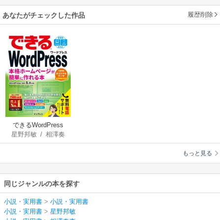
履歴削除
あなたがチェックした作品
できるWordPress
星野邦敏
/
相澤奏
WordPress Ver. 5.x対
恵
/
漆原理乃
/
大胡
応 本格ホームページ
もっと見る
由紀
/
清水久美子
/
が簡単に作れる本
清水由規
/
戸田秀
成
/
山田里江
/
吉田
同じジャンルの本を探す
裕介
/
できるシリー
ズ編集部
小説・実用書
>
小説・実用書
小説・実用書
>
星野邦敏