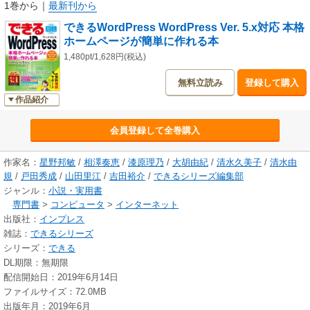
WordPressに触れる方でも、ステップバイステップで着実に身に付けられ
1巻から
｜
最新刊から
ます。
できるWordPress WordPress Ver. 5.x対応 本格
もしも紙面を通読して分からないことがあったときも、サポート体制が手
ホームページが簡単に作れる本
厚いから安心です。電話やメール、封書などのさまざまな方法で、分から
ないことを質問できるので、疑問を疑問のままにせず、しっかり解消でき
1,480pt/1,628円(税込)
ることでしょう。
無料立読み
登録して購入
本書を活用して、多くの皆さまにホームページで情報発信する楽しさを味
わっていただければ幸いです。
作品紹介
会員登録して全巻購入
作家名：
星野邦敏
/
相澤奏恵
/
漆原理乃
/
大胡由紀
/
清水久美子
/
清水由
規
/
戸田秀成
/
山田里江
/
吉田裕介
/
できるシリーズ編集部
ジャンル：
小説・実用書
専門書
>
コンピュータ
>
インターネット
出版社：
インプレス
雑誌：
できるシリーズ
シリーズ：
できる
DL期限：無期限
配信開始日：2019年6月14日
ファイルサイズ：72.0MB
出版年月：2019年6月