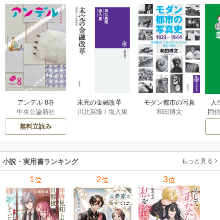
アンデル 8巻
未完の金融改革
モダン都市の写真
人
中央公論新社
川北英隆
/
塩入篤
和田博文
岡
――池尾和人の政
史 1923－1944
教
策実践 1巻
――写真雑誌「フ
の
無料立読み
ォトタイムス」に
みる視覚の革命 1巻
もっと見る
小説・実用書ランキング
1
2
3
位
位
位