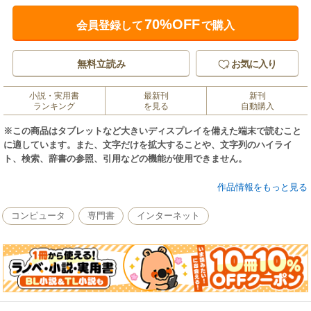
70%OFF
会員登録して
で購入
無料立読み
お気に入り
小説・実用書
最新刊
新刊
ランキング
を見る
自動購入
※この商品はタブレットなど大きいディスプレイを備えた端末で読むこと
に適しています。また、文字だけを拡大することや、文字列のハイライ
ト、検索、辞書の参照、引用などの機能が使用できません。
WordPressは無料かつ高機能で、シェア率No.1のCMS（コンテンツ管理シ
作品情報をもっと見る
ステム）です。その拡張性の高さから企業のホームページ制作にも利用さ
れているほどで、ホームページで情報発信をするに当たって、個人でも本
コンピュータ
専門書
インターネット
気度の高い方はWordPressを利用していることが多いです。
本書はそんなWordPressの初期設定から制作、カスタマイズ、運用のノウ
ハウまで幅広く学べる1冊です。書籍の制作に際して、本書オリジナルのテ
ーマファイル「Dekiruテーマ」をご用意。これにより、学習効率の向上を
実現しました。また、WordPress Ver.5.0以降の新機能である「ブロックエ
ディター」には特に紙幅を割いて、詳細に解説しています。初めて