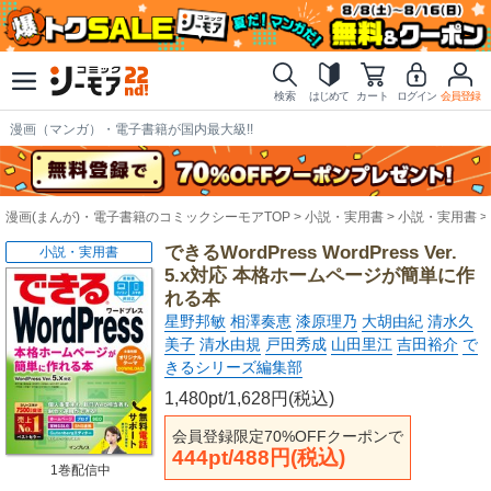
検索
はじめて
カート
ログイン
会員登録
漫画（マンガ）・電子書籍が国内最大級!!
漫画(まんが)・電子書籍のコミックシーモアTOP
小説・実用書
小説・実用書
できるWordPress WordPress Ver.
小説・実用書
5.x対応 本格ホームページが簡単に作
れる本
星野邦敏
相澤奏恵
漆原理乃
大胡由紀
清水久
美子
清水由規
戸田秀成
山田里江
吉田裕介
で
きるシリーズ編集部
1,480pt/1,628円(税込)
会員登録限定70%OFFクーポンで
444pt/488円(税込)
1巻配信中